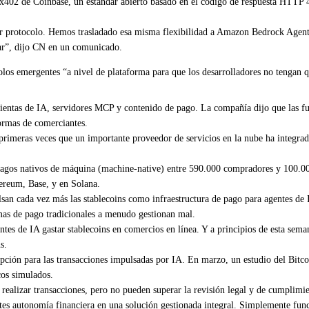
o x402 de Coinbase, un estándar abierto basado en el código de respuesta HTTP
r protocolo. Hemos trasladado esa misma flexibilidad a Amazon Bedrock AgentC
dar”, dijo CN en un comunicado.
los emergentes “a nivel de plataforma para que los desarrolladores no tengan q
ientas de IA, servidores MCP y contenido de pago. La compañía dijo que las fu
formas de comerciantes.
primeras veces que un importante proveedor de servicios en la nube ha integra
agos nativos de máquina (machine-native) entre 590.000 compradores y 100.000
reum, Base, y en Solana.
san cada vez más las stablecoins como infraestructura de pago para agentes de 
emas de pago tradicionales a menudo gestionan mal.
tes de IA gastar stablecoins en comercios en línea. Y a principios de esta sem
s.
opción para las transacciones impulsadas por IA. En marzo, un estudio del Bitc
cos simulados.
ealizar transacciones, pero no pueden superar la revisión legal y de cumplimien
es autonomía financiera en una solución gestionada integral. Simplemente fun