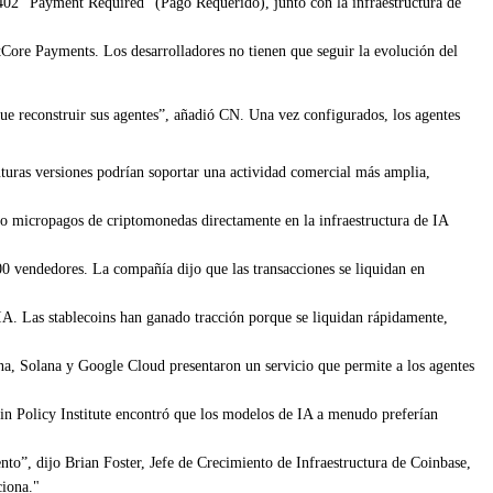
 402 “Payment Required” (Pago Requerido), junto con la infraestructura de
ore Payments. Los desarrolladores no tienen que seguir la evolución del
ue reconstruir sus agentes”, añadió CN. Una vez configurados, los agentes
turas versiones podrían soportar una actividad comercial más amplia,
do micropagos de criptomonedas directamente en la infraestructura de IA
 vendedores. La compañía dijo que las transacciones se liquidan en
IA. Las stablecoins han ganado tracción porque se liquidan rápidamente,
ana, Solana y Google Cloud presentaron un servicio que permite a los agentes
oin Policy Institute encontró que los modelos de IA a menudo preferían
to”, dijo Brian Foster, Jefe de Crecimiento de Infraestructura de Coinbase,
ciona."