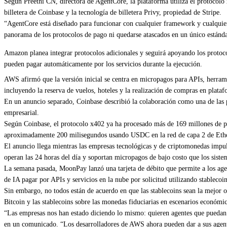
Según Preethi CN, directora de AgentCore, la plataforma utiliza el protocol
billetera de Coinbase y la tecnología de billetera Privy, propiedad de Stripe.
“AgentCore está diseñado para funcionar con cualquier framework y cualquie
panorama de los protocolos de pago ni quedarse atascados en un único están
Amazon planea integrar protocolos adicionales y seguirá apoyando los protoco
pueden pagar automáticamente por los servicios durante la ejecución.
AWS afirmó que la versión inicial se centra en micropagos para APIs, herram
incluyendo la reserva de vuelos, hoteles y la realización de compras en plata
En un anuncio separado, Coinbase describió la colaboración como una de las 
empresarial.
Según Coinbase, el protocolo x402 ya ha procesado más de 169 millones de p
aproximadamente 200 milisegundos usando USDC en la red de capa 2 de Ethe
El anuncio llega mientras las empresas tecnológicas y de criptomonedas impul
operan las 24 horas del día y soportan micropagos de bajo costo que los sist
La semana pasada, MoonPay lanzó una tarjeta de débito que permite a los agen
de IA pagar por APIs y servicios en la nube por solicitud utilizando stablecoin
Sin embargo, no todos están de acuerdo en que las stablecoins sean la mejor 
Bitcoin y las stablecoins sobre las monedas fiduciarias en escenarios económi
“Las empresas nos han estado diciendo lo mismo: quieren agentes que puedan r
en un comunicado. “Los desarrolladores de AWS ahora pueden dar a sus agent