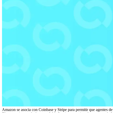
Amazon se asocia con Coinbase y Stripe para permitir que agentes de