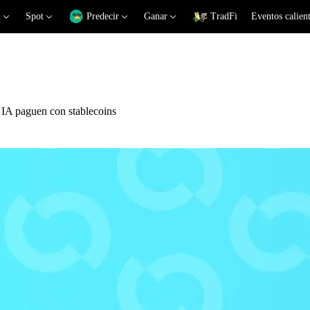
Spot
Predecir
Ganar
TradFi
Eventos calien
 IA paguen con stablecoins