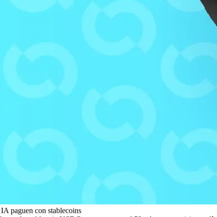
 IA paguen con stablecoins