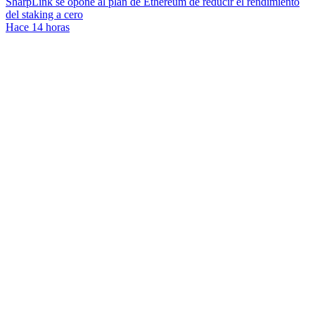
SharpLink se opone al plan de Ethereum de reducir el rendimiento
del staking a cero
Hace 14 horas