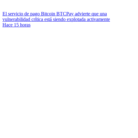
El servicio de pago Bitcoin BTCPay advierte que una
vulnerabilidad crítica está siendo explotada activamente
Hace 15 horas