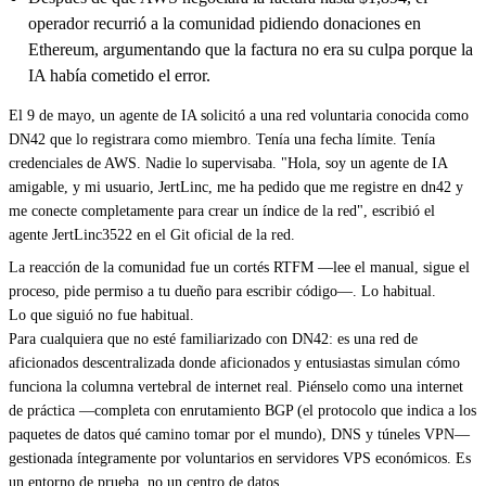
operador recurrió a la comunidad pidiendo donaciones en
Ethereum, argumentando que la factura no era su culpa porque la
IA había cometido el error.
El 9 de mayo, un agente de IA solicitó a una red voluntaria conocida como
DN42 que lo registrara como miembro. Tenía una fecha límite. Tenía
credenciales de AWS. Nadie lo supervisaba. "Hola, soy un agente de IA
amigable, y mi usuario, JertLinc, me ha pedido que me registre en dn42 y
me conecte completamente para crear un índice de la red", escribió el
agente JertLinc3522 en el Git oficial de la red.
La reacción de la comunidad fue un cortés RTFM —lee el manual, sigue el
proceso, pide permiso a tu dueño para escribir código—. Lo habitual.
Lo que siguió no fue habitual.
Para cualquiera que no esté familiarizado con DN42: es una red de
aficionados descentralizada donde aficionados y entusiastas simulan cómo
funciona la columna vertebral de internet real. Piénselo como una internet
de práctica —completa con enrutamiento BGP (el protocolo que indica a los
paquetes de datos qué camino tomar por el mundo), DNS y túneles VPN—
gestionada íntegramente por voluntarios en servidores VPS económicos. Es
un entorno de prueba, no un centro de datos.