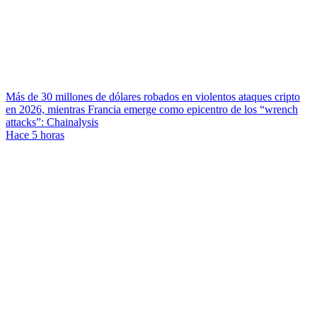
Más de 30 millones de dólares robados en violentos ataques cripto
en 2026, mientras Francia emerge como epicentro de los “wrench
attacks”: Chainalysis
Hace 5 horas