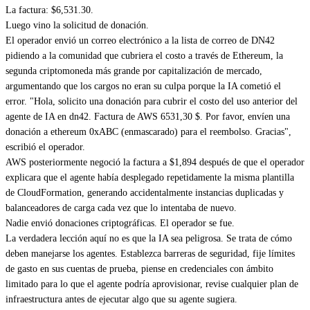
La factura: $6,531.30.
Luego vino la solicitud de donación.
El operador envió un correo electrónico a la lista de correo de DN42
pidiendo a la comunidad que cubriera el costo a través de Ethereum, la
segunda criptomoneda más grande por capitalización de mercado,
argumentando que los cargos no eran su culpa porque la IA cometió el
error. "Hola, solicito una donación para cubrir el costo del uso anterior del
agente de IA en dn42. Factura de AWS 6531,30 $. Por favor, envíen una
donación a ethereum 0xABC (enmascarado) para el reembolso. Gracias",
escribió el operador.
AWS posteriormente negoció la factura a $1,894 después de que el operador
explicara que el agente había desplegado repetidamente la misma plantilla
de CloudFormation, generando accidentalmente instancias duplicadas y
balanceadores de carga cada vez que lo intentaba de nuevo.
Nadie envió donaciones criptográficas. El operador se fue.
La verdadera lección aquí no es que la IA sea peligrosa. Se trata de cómo
deben manejarse los agentes. Establezca barreras de seguridad, fije límites
de gasto en sus cuentas de prueba, piense en credenciales con ámbito
limitado para lo que el agente podría aprovisionar, revise cualquier plan de
infraestructura antes de ejecutar algo que su agente sugiera.