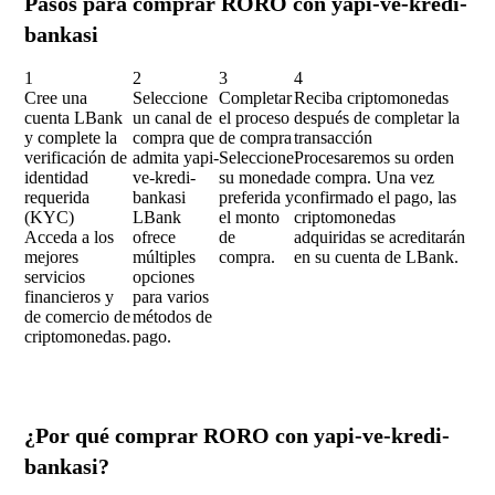
Pasos para comprar RORO con yapi-ve-kredi-
bankasi
1
2
3
4
Cree una
Seleccione
Completar
Reciba criptomonedas
cuenta LBank
un canal de
el proceso
después de completar la
y complete la
compra que
de compra
transacción
verificación de
admita yapi-
Seleccione
Procesaremos su orden
identidad
ve-kredi-
su moneda
de compra. Una vez
requerida
bankasi
preferida y
confirmado el pago, las
(KYC)
LBank
el monto
criptomonedas
Acceda a los
ofrece
de
adquiridas se acreditarán
mejores
múltiples
compra.
en su cuenta de LBank.
servicios
opciones
financieros y
para varios
de comercio de
métodos de
criptomonedas.
pago.
¿Por qué comprar RORO con yapi-ve-kredi-
bankasi?