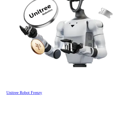
Unitree Robot Frenzy
$50