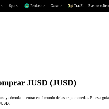
Spot
Predecir
Ganar
TradFi
Eventos calien
 comprar JUSD (JUSD)
 y cómoda de entrar en el mundo de las criptomonedas. En esta guía 
 JUSD.