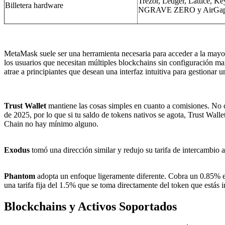
Trezor, Ledger, Lattice, Ke
Billetera hardware
NGRAVE ZERO y AirGap 
MetaMask suele ser una herramienta necesaria para acceder a la mayor
los usuarios que necesitan múltiples blockchains sin configuración m
atrae a principiantes que desean una interfaz intuitiva para gestionar u
Trust Wallet
mantiene las cosas simples en cuanto a comisiones. No c
de 2025, por lo que si tu saldo de tokens nativos se agota, Trust Wa
Chain no hay mínimo alguno.
Exodus
tomó una dirección similar y redujo su tarifa de intercambio al
Phantom
adopta un enfoque ligeramente diferente. Cobra un 0.85% en i
una tarifa fija del 1.5% que se toma directamente del token que estás 
Blockchains y Activos Soportados