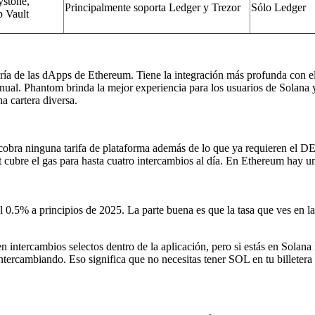
ystone,
Principalmente soporta Ledger y Trezor
Sólo Ledger
Vault
ía de las dApps de Ethereum. Tiene la integración más profunda con el
anual. Phantom brinda la mejor experiencia para los usuarios de Solana
na cartera diversa.
obra ninguna tarifa de plataforma además de lo que ya requieren el DE
llet cubre el gas para hasta cuatro intercambios al día. En Ethereum ha
 0.5% a principios de 2025. La parte buena es que la tasa que ves en la v
ntercambios selectos dentro de la aplicación, pero si estás en Solana m
intercambiando. Eso significa que no necesitas tener SOL en tu billetera