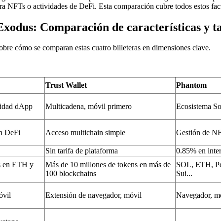
ara NFTs o actividades de DeFi. Esta comparación cubre todos estos fac
xodus: Comparación de características y ta
 sobre cómo se comparan estas cuatro billeteras en dimensiones clave.
Trust Wallet
Phantom
vidad dApp
Multicadena, móvil primero
Ecosistema So
n DeFi
Acceso multichain simple
Gestión de NF
Sin tarifa de plataforma
0.85% en inte
s en ETH y
Más de 10 millones de tokens en más de
SOL, ETH, Pol
100 blockchains
Sui...
óvil
Extensión de navegador, móvil
Navegador, mó