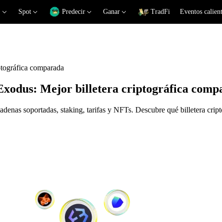
Spot
Predecir
Ganar
TradFi
Eventos calien
ptográfica comparada
xodus: Mejor billetera criptográfica comp
as soportadas, staking, tarifas y NFTs. Descubre qué billetera cripto