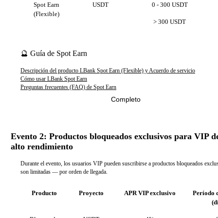
Spot Earn
USDT
0 - 300 USDT
(Flexible)
> 300 USDT
🔮 Guía de Spot Earn
Descripción del producto LBank Spot Earn (Flexible) y Acuerdo de servicio
Cómo usar LBank Spot Earn
Preguntas frecuentes (FAQ) de Spot Earn
Completo
Evento 2: Productos bloqueados exclusivos para VIP d
alto rendimiento
Durante el evento, los usuarios VIP pueden suscribirse a productos bloqueados exc
son limitadas — por orden de llegada.
Producto
Proyecto
APR VIP exclusivo
Período 
(d