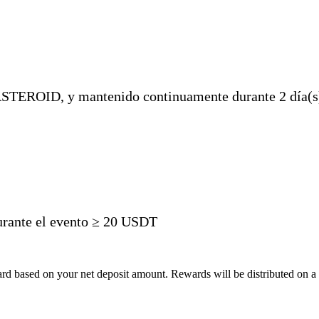
ASTEROID, y mantenido continuamente durante 2 día(s
urante el evento ≥ 20 USDT
d based on your net deposit amount. Rewards will be distributed on a 