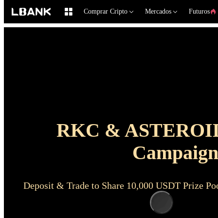
Comprar Cripto
Mercados
Futuros
RKC & ASTEROID
Campaig
Deposit & Trade to Share 10,000 USDT Prize Po