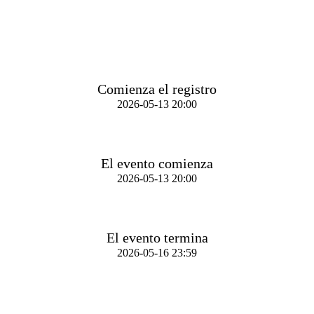
Comienza el registro
2026-05-13 20:00
El evento comienza
2026-05-13 20:00
El evento termina
2026-05-16 23:59