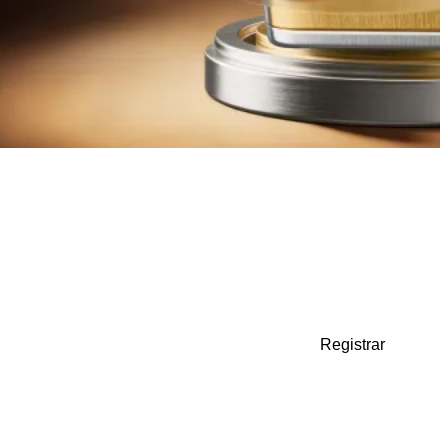
Registrar