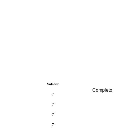
Validez
Completo
7
7
7
7