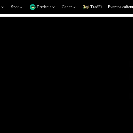
Spot
Predecir
Ganar
TradFi
Eventos calien