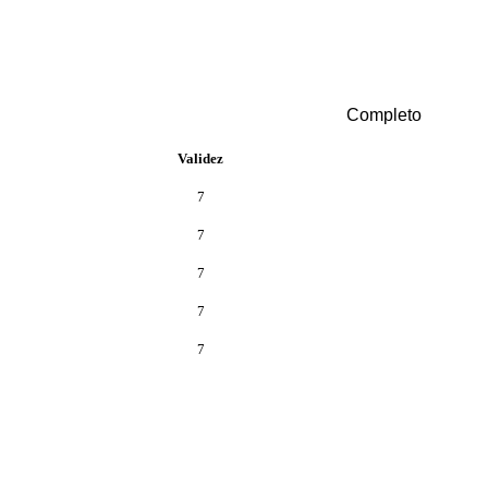
Completo
Validez
7
7
7
7
7