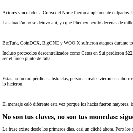
Actores vinculados a Corea del Norte fueron ampliamente culpados. Un
La situación no se detuvo ahí, ya que Phemex perdió decenas de millon
BtcTurk, CoinDCX, BigONE y WOO X sufrieron ataques durante todo e
Incluso protocolos descentralizados como Cetus en Sui perdieron $223 m
ser el único punto de falla.
Estas no fueron pérdidas abstractas; personas reales vieron sus ahor
lo hicieron.
El mensaje caló diferente esta vez porque los hacks fueron mayores, l
No son tus claves, no son tus monedas: sig
La frase existe desde los primeros días, casi un cliché ahora. Pero los