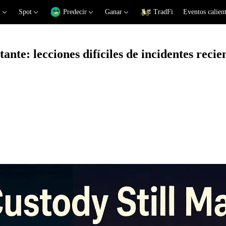
Spot
Predecir
Ganar
TradFi
Eventos calien
ante: lecciones difíciles de incidentes reci