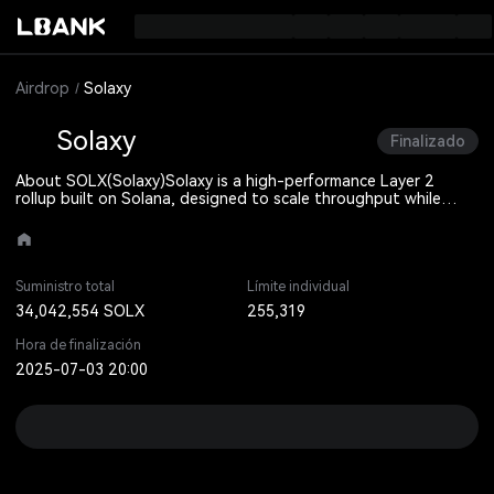
Airdrop
Solaxy
Solaxy
Finalizado
About SOLX(Solaxy)
Solaxy is a high-performance Layer 2
rollup built on Solana, designed to scale throughput while
keeping costs low. It runs Solana smart contracts off-chain in a
zkVM and settles securely on Solana Layer 1. Developers can
use existing SVM tooling without code changes for fast,
seamless deployment.
Suministro total
Límite individual
34,042,554 SOLX
255,319
Hora de finalización
2025-07-03 20:00