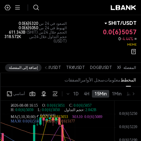
SHIT
/
USDT
الصعود في 24 س
0.0{6}5320
الهبوط في 24 س
0.0{6}5050
0.0{6}5057
الحجم خلال 24س
(SHIT)
611.343B
حجم التداول خلال 24س
318.572K
0
-4.44%
≈
(USDT)
MEME
USDT
المفضلة
/
XRP
USDT
/
DOGE
USDT
/
TRX
USDT
/
SUI
إضافة إلى المفضلة
المخطط
معلومات
سجل الأوامر
الصفقات
خط
1Min
15Min
4H
1D
أساسي