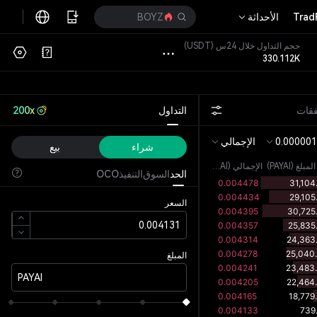
Trad
الأحداثة
BOYZ
حجم التداول خلال 24س
(USDT)
330.112K
فقات
التداول
200x
0.000001
الإجمالي
شراء
بيع
المبلغ
(
PAYAI
)
الإجمالي (PAYAI)
الحد
السوق
التنفيذ
OCO
السعر
المبلغ
PAYAI