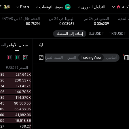
آجلة
التداول الفوري
سوق التوقعات
Earn
Fi
النقدية
الصعود في 24 س
الهبوط في 24 س
الحجم خلال 24س
(PAYAI)
80.752M
0.003967
0.004209
علامة الرمز
MEME
USDT
/
TRX
USDT
/
SUI
إضافة إلى المفضلة
سجل الأوامر
الص
أساسي
TradingView
العمق
القيمة السوقية
السعر
(
USDT
)