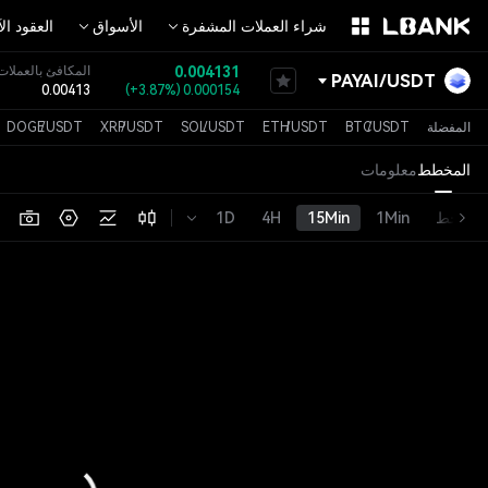
شراء العملات المشفرة
الأسواق
العقود ال
0.004131
المكافئ بالعملات 
PAYAI
/
USDT
0.00413
(
+3.87%
)
0.000154
القيمة السوقية
4.125M
المفضلة
USDT
/
BTC
USDT
/
ETH
USDT
/
SOL
USDT
/
XRP
USDT
/
DOGE
المخطط
معلومات
خط
1Min
15Min
4H
1D