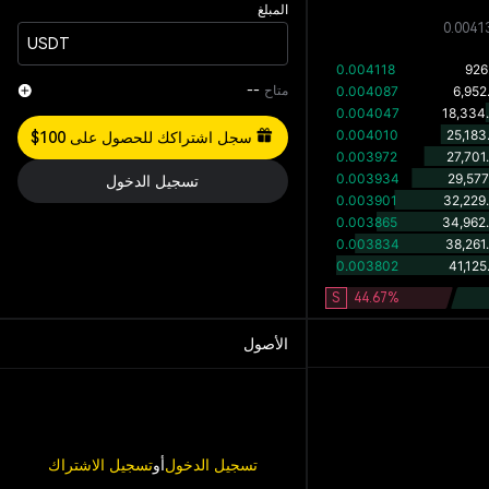
المبلغ
0.0041
USDT
متاح
--
سجل اشتراكك للحصول على 100$
تسجيل الدخول
S
44.67
%
الأصول
تسجيل الدخول
أو
تسجيل الاشتراك