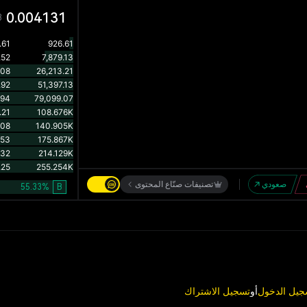
0.004131
3
صعودي
تصنيفات صنّاع المحتوى
55.33
%
B
جيل الدخول
أو
تسجيل الاشتراك