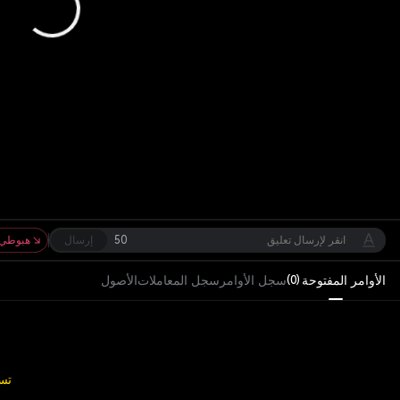
50
إرسال
هبوطي
الأوامر المفتوحة
سجل الأوامر
سجل المعاملات
الأصول
)
0
(
تس