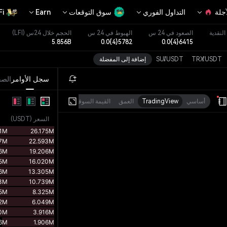
آجلة
التداول الفوري
سوق التوقعات
Earn
Fi
لنقدية
الصعود في 24 س
الهبوط في 24 س
الحجم خلال 24س
(LFI)
5.856B
0.0{4}5782
0.0{4}6415
USDT
/
TRX
USDT
/
SUI
إضافة إلى المفضلة
سجل الأوامر
الص
أساسي
TradingView
العمق
القيمة السوقية
السعر
(
USDT
)