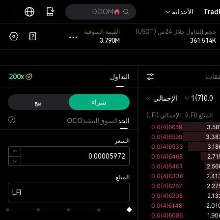
Trad
الأحداثة
DOOM
حجم التداول خلال 24س
(USDT)
القيمة السوقية
3.790M
361.514K
فقات
التداول
200x
0.0{7}1
الإجمالي
شراء
بيع
المبلغ
(
LFI
)
الإجمالي (LFI)
الحد
السوق
التنفيذ
OCO
السعر
المبلغ
LFI