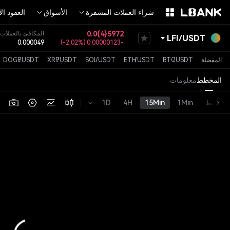
شراء العملات المشفرة
الأسواق
العقود ال
0.0{4}5972
المكافئ بالعملات ا
LFI
/
USDT
0.000049
(
-2.02%
)
-0.00000123
علامة الرمز
MEME
المفضلة
USDT
/
BTC
USDT
/
ETH
USDT
/
SOL
USDT
/
XRP
USDT
/
DOGE
المخطط
معلومات
خط
1Min
15Min
4H
1D