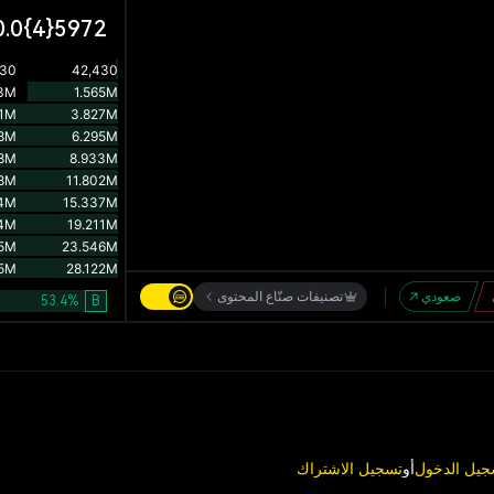
0.0{4}5972
صعودي
تصنيفات صنّاع المحتوى
53.4
%
B
جيل الدخول
أو
تسجيل الاشتراك