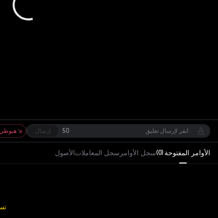
50
إرسال
هبوطي
الأوامر المفتوحة
سجل الأوامر
سجل المعاملات
الأصول
)
0
(
تس