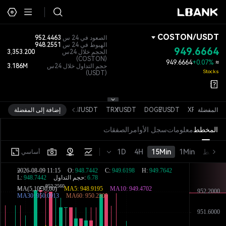
COSTON
/
USDT
الصعود في 24 س
952.4463
الهبوط في 24 س
948.2551
949.6664
الحجم خلال 24س
3,353.200
(COSTON)
949.6664
+0.07%
≈
حجم التداول خلال 24س
3.186M
Stocks
(USDT)
USDT
المفضلة
/
XRP
USDT
/
DOGE
USDT
/
TRX
USDT
/
SUI
إضافة إلى المفضلة
المخطط
معلومات
سجل الأوامر
الصفقات
خط
1Min
15Min
4H
1D
أساسي