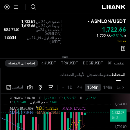
ASMLON
/
USDT
الصعود في 24 س
1,733.51
الهبوط في 24 س
1,678.66
1,722.66
الحجم خلال 24س
584.7140
(ASMLON)
1,722.66
+2.31%
≈
حجم التداول خلال 24س
1.000M
Stocks
(USDT)
USDT
المفضلة
/
XRP
USDT
/
DOGE
USDT
/
TRX
USDT
/
SUI
إضافة إلى المفضلة
المخطط
معلومات
سجل الأوامر
الصفقات
خط
1Min
15Min
4H
1D
أساسي