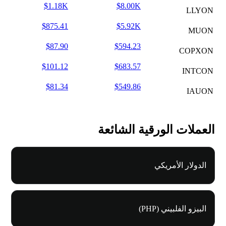
$1.18K
$8.00K
LLYON
$875.41
$5.92K
MUON
$87.90
$594.23
COPXON
$101.12
$683.57
INTCON
$81.34
$549.86
IAUON
العملات الورقية الشائعة
الدولار الأمريكي
البيزو الفلبيني (PHP)