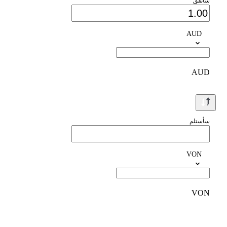
سأنفق
AUD
AUD
سأستلم
VON
VON