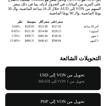
على المزيد من البيانات في الجدول أدناه، بما في ذلك سعر
السهم من VON إلى AUD خلال الـ 24 ساعة الماضية، والـ 30
يومًا الماضية، والـ 90 يومًا الماضية.
سعر اعلى
سعر أقل
متوسط
تغيّر
آخر 24 ساعة
$527.42
$521.98
$526.03
-0.64%
أسبوع 1
$529.15
$514.88
$521.39
+0.92%
1 شهر
$530.26
$491.84
$509.71
+5.76%
3 أشهر
$598.84
$446.43
$484.31
+15.40%
التحويلات الشائعة
تحويل من VON إلى USD
تحويل من 1 VON إلى $368.65
تحويل من VON إلى PHP