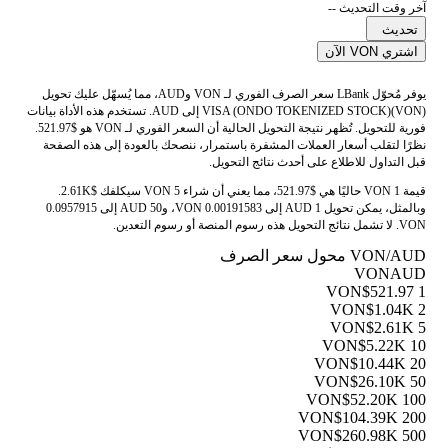
آخر وقت التحديث --
تحديث
اشتري VON الآن
يوفر مُحوّل LBank سعر الصرف الفوري لـ VON وAUD، مما يُسهّل عليك تحويل
VISA (ONDO TOKENIZED STOCK)(VON) إلى AUD. تستخدم هذه الأداة بيانات
فورية للتحويل. تُظهر نتيجة التحويل الحالية أن السعر الفوري لـ VON هو $521.97.
نظرًا لتقلب أسعار العملات المشفرة باستمرار، ننصحك بالعودة إلى هذه الصفحة
قبل التداول للاطلاع على أحدث نتائج التحويل.
قيمة 1 VON حاليًا هي $521.97، مما يعني أن شراء 5 VON سيكلفك $2.61K.
وبالمثل، يمكن تحويل 1 AUD إلى 0.00191583 VON، و50 AUD إلى 0.0957915
VON. لا تشمل نتائج التحويل هذه رسوم المنصة أو رسوم التعدين.
VON/AUD محول سعر الصرف
VON
AUD
$521.97
1 VON
$1.04K
2 VON
$2.61K
5 VON
$5.22K
10 VON
$10.44K
20 VON
$26.10K
50 VON
$52.20K
100 VON
$104.39K
200 VON
$260.98K
500 VON