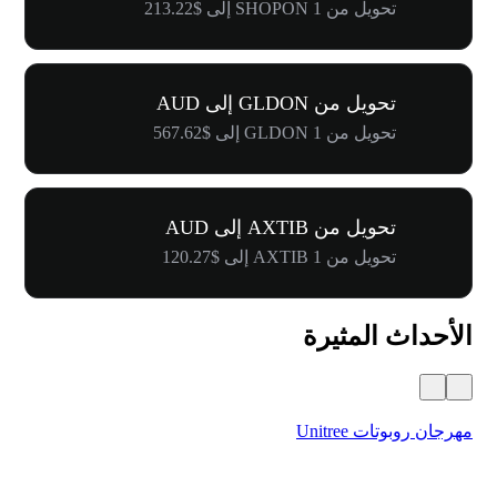
تحويل من 1 SHOPON إلى $213.22
تحويل من GLDON إلى AUD
تحويل من 1 GLDON إلى $567.62
تحويل من AXTIB إلى AUD
تحويل من 1 AXTIB إلى $120.27
الأحداث المثيرة
مهرجان روبوتات Unitree
$500,000 في