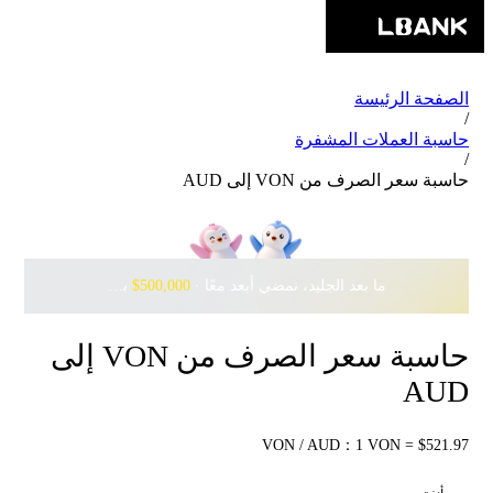
الصفحة الرئيسة
/
حاسبة العملات المشفرة
/
حاسبة سعر الصرف من VON إلى AUD
ما بعد الجليد، نمضي أبعد معًا · ‎
$500,000
بانتظارك مع Pudgy Penguins
حاسبة سعر الصرف من VON إلى
AUD
VON / AUD：1 VON = $521.97