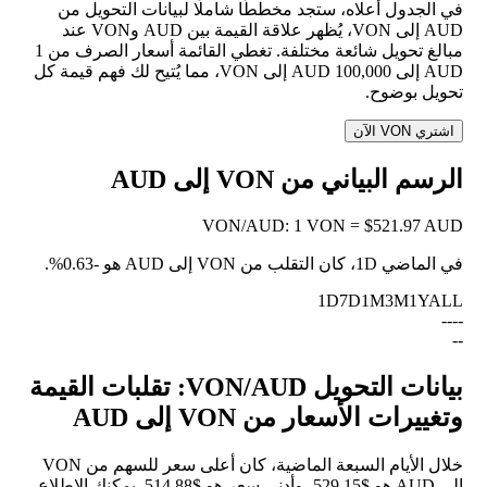
في الجدول أعلاه، ستجد مخططًا شاملًا لبيانات التحويل من
AUD إلى VON، يُظهر علاقة القيمة بين AUD وVON عند
مبالغ تحويل شائعة مختلفة. تغطي القائمة أسعار الصرف من 1
AUD إلى 100,000 AUD إلى VON، مما يُتيح لك فهم قيمة كل
تحويل بوضوح.
اشتري VON الآن
الرسم البياني من VON إلى AUD
VON
/
AUD
:
1 VON = $521.97 AUD
في الماضي 1D، كان التقلب من VON إلى AUD هو
-0.63%
.
1D
7D
1M
3M
1Y
ALL
--
--
--
بيانات التحويل VON/AUD: تقلبات القيمة
وتغييرات الأسعار من VON إلى AUD
خلال الأيام السبعة الماضية، كان أعلى سعر للسهم من VON
إلى AUD هو $529.15، وأدنى سعر هو $514.88. يمكنك الاطلاع