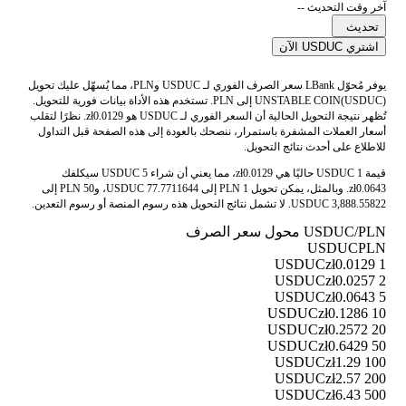
آخر وقت التحديث --
تحديث
اشتري USDUC الآن
يوفر مُحوّل LBank سعر الصرف الفوري لـ USDUC وPLN، مما يُسهّل عليك تحويل
UNSTABLE COIN(USDUC) إلى PLN. تستخدم هذه الأداة بيانات فورية للتحويل.
تُظهر نتيجة التحويل الحالية أن السعر الفوري لـ USDUC هو zł0.0129. نظرًا لتقلب
أسعار العملات المشفرة باستمرار، ننصحك بالعودة إلى هذه الصفحة قبل التداول
للاطلاع على أحدث نتائج التحويل.
قيمة 1 USDUC حاليًا هي zł0.0129، مما يعني أن شراء 5 USDUC سيكلفك
zł0.0643. وبالمثل، يمكن تحويل 1 PLN إلى 77.7711644 USDUC، و50 PLN إلى
3,888.55822 USDUC. لا تشمل نتائج التحويل هذه رسوم المنصة أو رسوم التعدين.
USDUC/PLN محول سعر الصرف
USDUC
PLN
zł0.0129
1 USDUC
zł0.0257
2 USDUC
zł0.0643
5 USDUC
zł0.1286
10 USDUC
zł0.2572
20 USDUC
zł0.6429
50 USDUC
zł1.29
100 USDUC
zł2.57
200 USDUC
zł6.43
500 USDUC