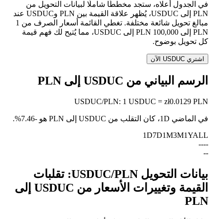
في الجدول أعلاه، ستجد مخططًا شاملًا لبيانات التحويل من
PLN إلى USDUC، يُظهر علاقة القيمة بين PLN وUSDUC عند
مبالغ تحويل شائعة مختلفة. تغطي القائمة أسعار الصرف من 1
PLN إلى 100,000 PLN إلى USDUC، مما يُتيح لك فهم قيمة
كل تحويل بوضوح.
اشتري USDUC الآن
الرسم البياني من USDUC إلى PLN
USDUC
/
PLN
:
1 USDUC = zł0.0129 PLN
في الماضي 1D، كان التقلب من USDUC إلى PLN هو
-7.46%
.
1D
7D
1M
3M
1Y
ALL
--
--
--
بيانات التحويل USDUC/PLN: تقلبات
القيمة وتغييرات الأسعار من USDUC إلى
PLN