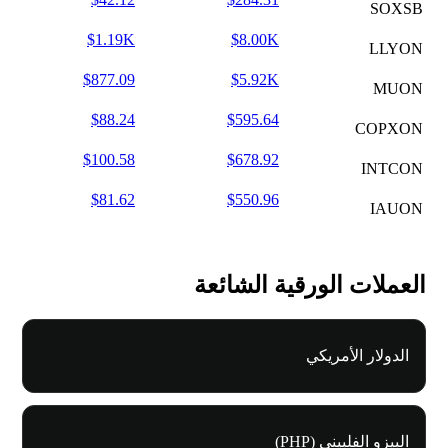
SOXSB
$1.19K
$8.00K
LLYON
$877.09
$5.92K
MUON
$88.24
$595.64
COPXON
$100.58
$678.92
INTCON
$81.62
$550.96
IAUON
العملات الورقية الشائعة
الدولار الأمريكي
البيزو الفلبيني (PHP)