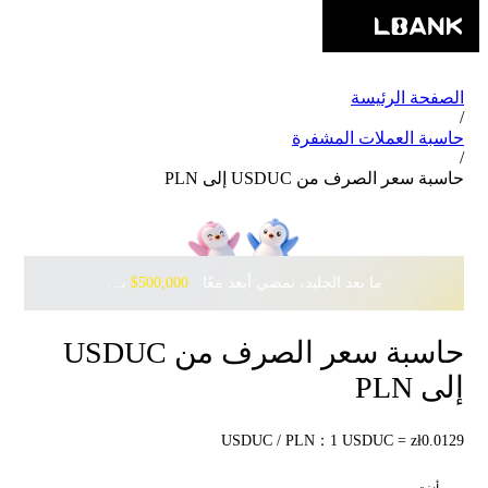
الصفحة الرئيسة
/
حاسبة العملات المشفرة
/
حاسبة سعر الصرف من USDUC إلى PLN
ما بعد الجليد، نمضي أبعد معًا · ‎
$500,000
بانتظارك مع Pudgy Penguins
حاسبة سعر الصرف من USDUC
إلى PLN
USDUC / PLN：1 USDUC = zł0.0129