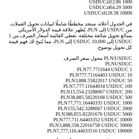
zł12.86
1000 USDUC
zł64.29
5000 USDUC
zł128.58
10000 USDUC
في الجدول أعلاه، ستجد مخططًا شاملًا لبيانات تحويل العملات
من USDUC إلى PLN، يُظهر علاقة قيمة الدولار الأمريكي
بمبالغ تحويل شائعة مختلفة. تغطي القائمة أسعار الصرف من 1
USDUC إلى 10,000 USDUC إلى PLN، مما يُتيح لك فهم قيمة
كل تحويل بوضوح.
PLN/USDUC محول سعر الصرف
PLN
USDUC
77.7711644 USDUC
1 PLN
777.71164403 USDUC
10 PLN
3,888.55822017 USDUC
50 PLN
7,777.11644034 USDUC
100 PLN
15,554.23288067 USDUC
200 PLN
38,885.58220168 USDUC
500 PLN
77,771.16440335 USDUC
1000 PLN
155,542.3288067 USDUC
2000 PLN
388,855.82201676 USDUC
5000 PLN
777,711.64403352 USDUC
10000 PLN
3,888,558.22016758 USDUC
50000 PLN
7,777,116.44033516 USDUC
100000 PLN