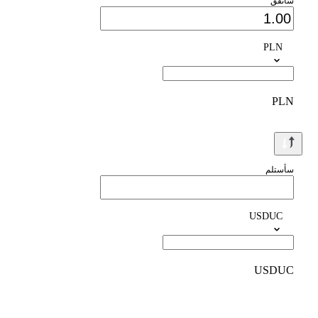
سأنفق
PLN
PLN
سأستلم
USDUC
USDUC