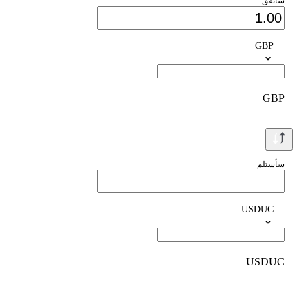
سأنفق
GBP
GBP
سأستلم
USDUC
USDUC