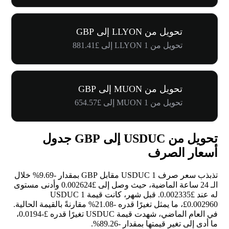
تحويل من LLYON إلى GBP
تحويل من 1 LLYON إلى £881.41
تحويل من MUON إلى GBP
تحويل من 1 MUON إلى £654.57
تحويل من USDUC إلى GBP جدول
أسعار الصرف
تذبذب سعر صرف 1 USDUC مقابل GBP بمقدار
-9.69%
خلال
الـ 24 ساعة الماضية، حيث وصل إلى £0.002624 وأدنى مستوى
له عند £0.002335. قبل شهر، كانت قيمة 1 USDUC
£0.002960، ما يمثل تغيرًا قدره
-21.08%
مقارنةً بالقيمة الحالية.
في العام الماضي، شهدت قيمة USDUC تغيرًا قدره £-0.0194،
ما أدى إلى تغير قيمتها بمقدار
-89.26%
.