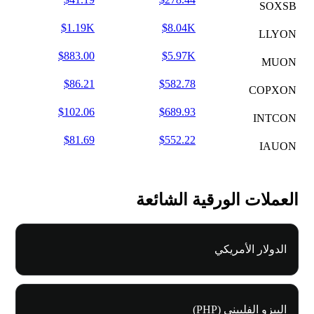
SOXSB
$1.19K
$8.04K
LLYON
$883.00
$5.97K
MUON
$86.21
$582.78
COPXON
$102.06
$689.93
INTCON
$81.69
$552.22
IAUON
العملات الورقية الشائعة
الدولار الأمريكي
البيزو الفلبيني (PHP)