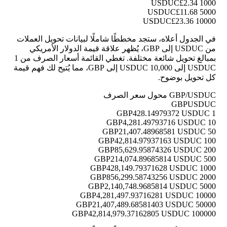
£2.34
1000 USDUC
£11.68
5000 USDUC
£23.36
10000 USDUC
في الجدول أعلاه، ستجد مخططًا شاملًا لبيانات تحويل العملات
من USDUC إلى GBP، يُظهر علاقة قيمة الدولار الأمريكي
بمبالغ تحويل شائعة مختلفة. تغطي القائمة أسعار الصرف من 1
USDUC إلى 10,000 USDUC إلى GBP، مما يُتيح لك فهم قيمة
كل تحويل بوضوح.
GBP/USDUC محول سعر الصرف
GBP
USDUC
428.14979372 USDUC
1 GBP
4,281.49793716 USDUC
10 GBP
21,407.48968581 USDUC
50 GBP
42,814.97937163 USDUC
100 GBP
85,629.95874326 USDUC
200 GBP
214,074.89685814 USDUC
500 GBP
428,149.79371628 USDUC
1000 GBP
856,299.58743256 USDUC
2000 GBP
2,140,748.9685814 USDUC
5000 GBP
4,281,497.93716281 USDUC
10000 GBP
21,407,489.68581403 USDUC
50000 GBP
42,814,979.37162805 USDUC
100000 GBP