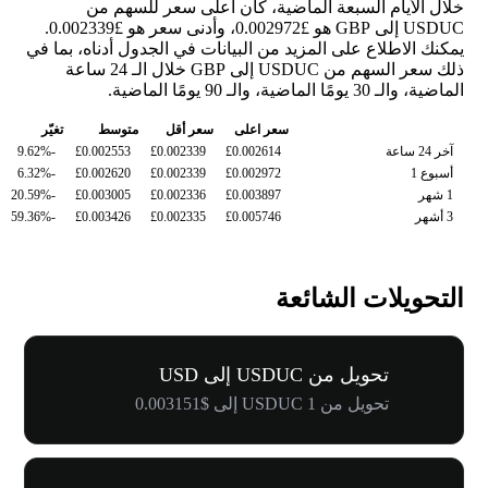
خلال الأيام السبعة الماضية، كان أعلى سعر للسهم من
USDUC إلى GBP هو £0.002972، وأدنى سعر هو £0.002339.
يمكنك الاطلاع على المزيد من البيانات في الجدول أدناه، بما في
ذلك سعر السهم من USDUC إلى GBP خلال الـ 24 ساعة
الماضية، والـ 30 يومًا الماضية، والـ 90 يومًا الماضية.
سعر اعلى
سعر أقل
متوسط
تغيّر
آخر 24 ساعة
£0.002614
£0.002339
£0.002553
-9.62%
أسبوع 1
£0.002972
£0.002339
£0.002620
-6.32%
1 شهر
£0.003897
£0.002336
£0.003005
-20.59%
3 أشهر
£0.005746
£0.002335
£0.003426
-59.36%
التحويلات الشائعة
تحويل من USDUC إلى USD
تحويل من 1 USDUC إلى $0.003151