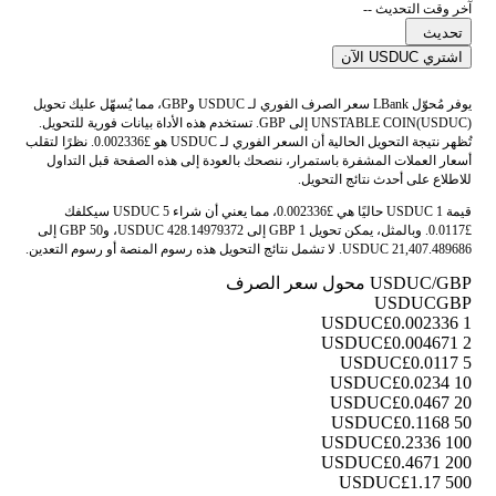
آخر وقت التحديث --
تحديث
اشتري USDUC الآن
يوفر مُحوّل LBank سعر الصرف الفوري لـ USDUC وGBP، مما يُسهّل عليك تحويل
UNSTABLE COIN(USDUC) إلى GBP. تستخدم هذه الأداة بيانات فورية للتحويل.
تُظهر نتيجة التحويل الحالية أن السعر الفوري لـ USDUC هو £0.002336. نظرًا لتقلب
أسعار العملات المشفرة باستمرار، ننصحك بالعودة إلى هذه الصفحة قبل التداول
للاطلاع على أحدث نتائج التحويل.
قيمة 1 USDUC حاليًا هي £0.002336، مما يعني أن شراء 5 USDUC سيكلفك
£0.0117. وبالمثل، يمكن تحويل 1 GBP إلى 428.14979372 USDUC، و50 GBP إلى
21,407.489686 USDUC. لا تشمل نتائج التحويل هذه رسوم المنصة أو رسوم التعدين.
USDUC/GBP محول سعر الصرف
USDUC
GBP
£0.002336
1 USDUC
£0.004671
2 USDUC
£0.0117
5 USDUC
£0.0234
10 USDUC
£0.0467
20 USDUC
£0.1168
50 USDUC
£0.2336
100 USDUC
£0.4671
200 USDUC
£1.17
500 USDUC