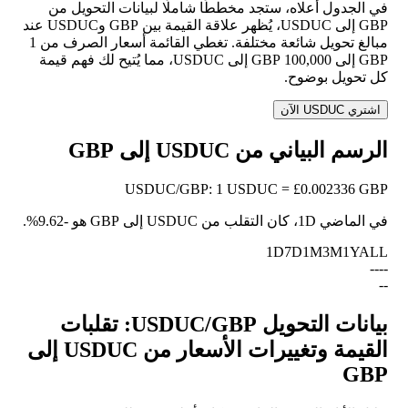
في الجدول أعلاه، ستجد مخططًا شاملًا لبيانات التحويل من
GBP إلى USDUC، يُظهر علاقة القيمة بين GBP وUSDUC عند
مبالغ تحويل شائعة مختلفة. تغطي القائمة أسعار الصرف من 1
GBP إلى 100,000 GBP إلى USDUC، مما يُتيح لك فهم قيمة
كل تحويل بوضوح.
اشتري USDUC الآن
الرسم البياني من USDUC إلى GBP
USDUC
/
GBP
:
1 USDUC = £0.002336 GBP
في الماضي 1D، كان التقلب من USDUC إلى GBP هو
-9.62%
.
1D
7D
1M
3M
1Y
ALL
--
--
--
بيانات التحويل USDUC/GBP: تقلبات
القيمة وتغييرات الأسعار من USDUC إلى
GBP