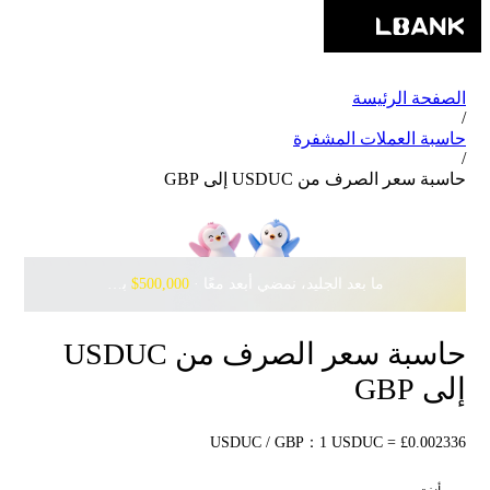
الصفحة الرئيسة
/
حاسبة العملات المشفرة
/
حاسبة سعر الصرف من USDUC إلى GBP
ما بعد الجليد، نمضي أبعد معًا · ‎
$500,000
بانتظارك مع Pudgy Penguins
حاسبة سعر الصرف من USDUC
إلى GBP
USDUC / GBP：1 USDUC = £0.002336