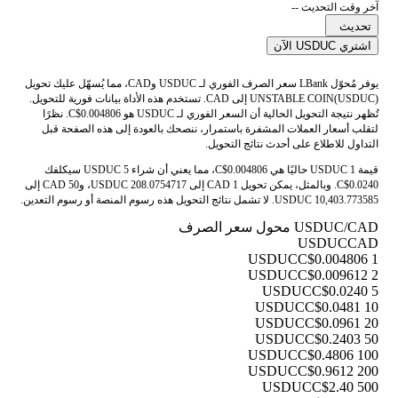
آخر وقت التحديث --
تحديث
اشتري USDUC الآن
يوفر مُحوّل LBank سعر الصرف الفوري لـ USDUC وCAD، مما يُسهّل عليك تحويل
UNSTABLE COIN(USDUC) إلى CAD. تستخدم هذه الأداة بيانات فورية للتحويل.
تُظهر نتيجة التحويل الحالية أن السعر الفوري لـ USDUC هو C$0.004806. نظرًا
لتقلب أسعار العملات المشفرة باستمرار، ننصحك بالعودة إلى هذه الصفحة قبل
التداول للاطلاع على أحدث نتائج التحويل.
قيمة 1 USDUC حاليًا هي C$0.004806، مما يعني أن شراء 5 USDUC سيكلفك
C$0.0240. وبالمثل، يمكن تحويل 1 CAD إلى 208.0754717 USDUC، و50 CAD إلى
10,403.773585 USDUC. لا تشمل نتائج التحويل هذه رسوم المنصة أو رسوم التعدين.
USDUC/CAD محول سعر الصرف
USDUC
CAD
C$0.004806
1 USDUC
C$0.009612
2 USDUC
C$0.0240
5 USDUC
C$0.0481
10 USDUC
C$0.0961
20 USDUC
C$0.2403
50 USDUC
C$0.4806
100 USDUC
C$0.9612
200 USDUC
C$2.40
500 USDUC