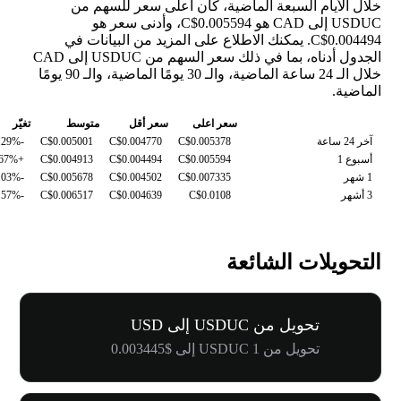
خلال الأيام السبعة الماضية، كان أعلى سعر للسهم من
USDUC إلى CAD هو C$0.005594، وأدنى سعر هو
C$0.004494. يمكنك الاطلاع على المزيد من البيانات في
الجدول أدناه، بما في ذلك سعر السهم من USDUC إلى CAD
خلال الـ 24 ساعة الماضية، والـ 30 يومًا الماضية، والـ 90 يومًا
الماضية.
سعر اعلى
سعر أقل
متوسط
تغيّر
آخر 24 ساعة
C$0.005378
C$0.004770
C$0.005001
-9.29%
أسبوع 1
C$0.005594
C$0.004494
C$0.004913
+5.67%
1 شهر
C$0.007335
C$0.004502
C$0.005678
-15.03%
3 أشهر
C$0.0108
C$0.004639
C$0.006517
-54.57%
التحويلات الشائعة
تحويل من USDUC إلى USD
تحويل من 1 USDUC إلى $0.003445