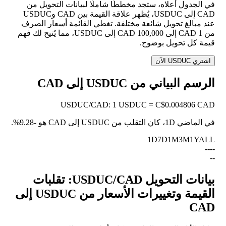
في الجدول أعلاه، ستجد مخططًا شاملًا لبيانات التحويل من
CAD إلى USDUC، يُظهر علاقة القيمة بين CAD وUSDUC
عند مبالغ تحويل شائعة مختلفة. تغطي القائمة أسعار الصرف
من 1 CAD إلى 100,000 CAD إلى USDUC، مما يُتيح لك فهم
قيمة كل تحويل بوضوح.
اشتري USDUC الآن
الرسم البياني من USDUC إلى CAD
USDUC
/
CAD
:
1 USDUC = C$0.004806 CAD
في الماضي 1D، كان التقلب من USDUC إلى CAD هو
-9.28%
.
1D
7D
1M
3M
1Y
ALL
--
--
--
بيانات التحويل USDUC/CAD: تقلبات
القيمة وتغييرات الأسعار من USDUC إلى
CAD