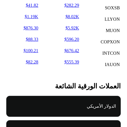
$41.82
$282.29
SOXSB
$1.19K
$8.02K
LLYON
$876.30
$5.92K
MUON
$88.33
$596.20
COPXON
$100.21
$676.42
INTCON
$82.28
$555.39
IAUON
العملات الورقية الشائعة
الدولار الأمريكي