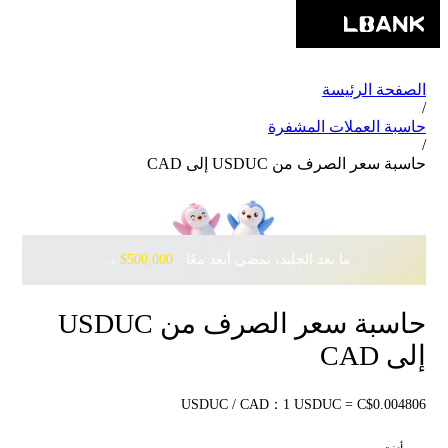
الصفحة الرئيسة
/
حاسبة العملات المشفرة
/
حاسبة سعر الصرف من USDUC إلى CAD
ما بعد الجليد، نمضي أبعد معًا · ‎
$500,000
بانتظارك مع Pudgy Penguins
حاسبة سعر الصرف من USDUC
إلى CAD
USDUC / CAD：1 USDUC = C$0.004806