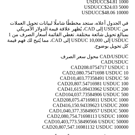
C$4.81
1000 USDUC
C$24.03
5000 USDUC
C$48.06
10000 USDUC
في الجدول أعلاه، ستجد مخططًا شاملًا لبيانات تحويل العملات
من USDUC إلى CAD، يُظهر علاقة قيمة الدولار الأمريكي
بمبالغ تحويل شائعة مختلفة. تغطي القائمة أسعار الصرف من 1
USDUC إلى 10,000 USDUC إلى CAD، مما يُتيح لك فهم قيمة
كل تحويل بوضوح.
CAD/USDUC محول سعر الصرف
CAD
USDUC
208.0754717 USDUC
1 CAD
2,080.75471698 USDUC
10 CAD
10,403.77358491 USDUC
50 CAD
20,807.54716981 USDUC
100 CAD
41,615.09433962 USDUC
200 CAD
104,037.73584906 USDUC
500 CAD
208,075.47169811 USDUC
1000 CAD
416,150.94339623 USDUC
2000 CAD
1,040,377.35849057 USDUC
5000 CAD
2,080,754.71698113 USDUC
10000 CAD
10,403,773.58490566 USDUC
50000 CAD
20,807,547.16981132 USDUC
100000 CAD