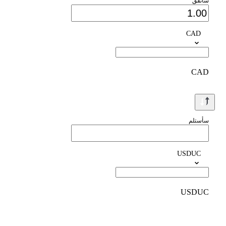
سأنفق
CAD
CAD
سأستلم
USDUC
USDUC