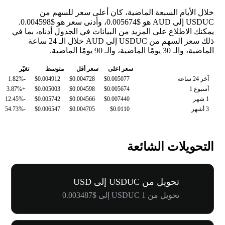
خلال الأيام السبعة الماضية، كان أعلى سعر للسهم من
USDUC إلى AUD هو $0.005674، وأدنى سعر هو $0.004598.
يمكنك الاطلاع على المزيد من البيانات في الجدول أدناه، بما في
ذلك سعر السهم من USDUC إلى AUD خلال الـ 24 ساعة
الماضية، والـ 30 يومًا الماضية، والـ 90 يومًا الماضية.
سعر اعلى
سعر أقل
متوسط
تغيّر
آخر 24 ساعة
$0.005077
$0.004728
$0.004912
-1.82%
أسبوع 1
$0.005674
$0.004598
$0.005003
+3.87%
1 شهر
$0.007440
$0.004566
$0.005742
-12.45%
3 أشهر
$0.0110
$0.004705
$0.006547
-54.73%
التحويلات الشائعة
تحويل من USDUC إلى USD
تحويل من 1 USDUC إلى $0.003487