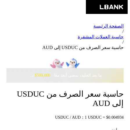
الصفحة الرئيسة
/
حاسبة العملات المشفرة
/
حاسبة سعر الصرف من USDUC إلى AUD
ما بعد الجليد، نمضي أبعد معًا · ‎
$500,000
بانتظارك مع Pudgy Penguins
حاسبة سعر الصرف من USDUC
إلى AUD
USDUC / AUD：1 USDUC = $0.004934