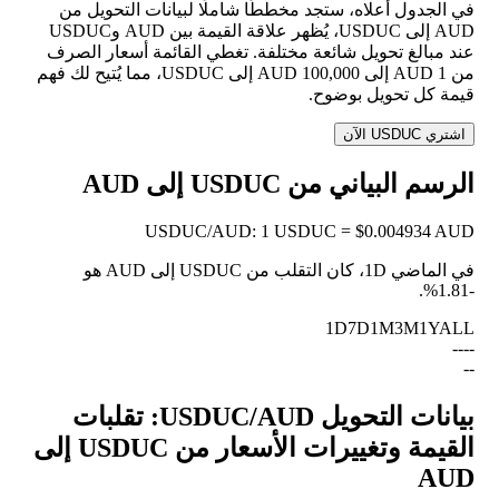
في الجدول أعلاه، ستجد مخططًا شاملًا لبيانات التحويل من
AUD إلى USDUC، يُظهر علاقة القيمة بين AUD وUSDUC
عند مبالغ تحويل شائعة مختلفة. تغطي القائمة أسعار الصرف
من 1 AUD إلى 100,000 AUD إلى USDUC، مما يُتيح لك فهم
قيمة كل تحويل بوضوح.
اشتري USDUC الآن
الرسم البياني من USDUC إلى AUD
USDUC
/
AUD
:
1 USDUC = $0.004934 AUD
في الماضي 1D، كان التقلب من USDUC إلى AUD هو
.
-1.81%
1D
7D
1M
3M
1Y
ALL
--
--
--
بيانات التحويل USDUC/AUD: تقلبات
القيمة وتغييرات الأسعار من USDUC إلى
AUD