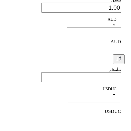
سأنفق
AUD
AUD
سأستلم
USDUC
USDUC