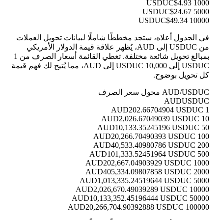
$4.93
1000 USDUC
$24.67
5000 USDUC
$49.34
10000 USDUC
في الجدول أعلاه، ستجد مخططًا شاملًا لبيانات تحويل العملات
من USDUC إلى AUD، يُظهر علاقة قيمة الدولار الأمريكي
بمبالغ تحويل شائعة مختلفة. تغطي القائمة أسعار الصرف من 1
USDUC إلى 10,000 USDUC إلى AUD، مما يُتيح لك فهم قيمة
كل تحويل بوضوح.
AUD/USDUC محول سعر الصرف
AUD
USDUC
202.66704904 USDUC
1 AUD
2,026.67049039 USDUC
10 AUD
10,133.35245196 USDUC
50 AUD
20,266.70490393 USDUC
100 AUD
40,533.40980786 USDUC
200 AUD
101,333.52451964 USDUC
500 AUD
202,667.04903929 USDUC
1000 AUD
405,334.09807858 USDUC
2000 AUD
1,013,335.24519644 USDUC
5000 AUD
2,026,670.49039289 USDUC
10000 AUD
10,133,352.45196444 USDUC
50000 AUD
20,266,704.90392888 USDUC
100000 AUD