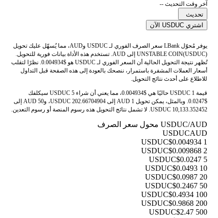
آخر وقت التحديث --
تحديث
اشتري USDUC الآن
يوفر مُحوّل LBank سعر الصرف الفوري لـ USDUC وAUD، مما يُسهّل عليك تحويل
UNSTABLE COIN(USDUC) إلى AUD. تستخدم هذه الأداة بيانات فورية للتحويل.
تُظهر نتيجة التحويل الحالية أن السعر الفوري لـ USDUC هو $0.004934. نظرًا لتقلب
أسعار العملات المشفرة باستمرار، ننصحك بالعودة إلى هذه الصفحة قبل التداول
للاطلاع على أحدث نتائج التحويل.
قيمة 1 USDUC حاليًا هي $0.004934، مما يعني أن شراء 5 USDUC سيكلفك
$0.0247. وبالمثل، يمكن تحويل 1 AUD إلى 202.66704904 USDUC، و50 AUD إلى
10,133.352452 USDUC. لا تشمل نتائج التحويل هذه رسوم المنصة أو رسوم التعدين.
USDUC/AUD محول سعر الصرف
USDUC
AUD
$0.004934
1 USDUC
$0.009868
2 USDUC
$0.0247
5 USDUC
$0.0493
10 USDUC
$0.0987
20 USDUC
$0.2467
50 USDUC
$0.4934
100 USDUC
$0.9868
200 USDUC
$2.47
500 USDUC