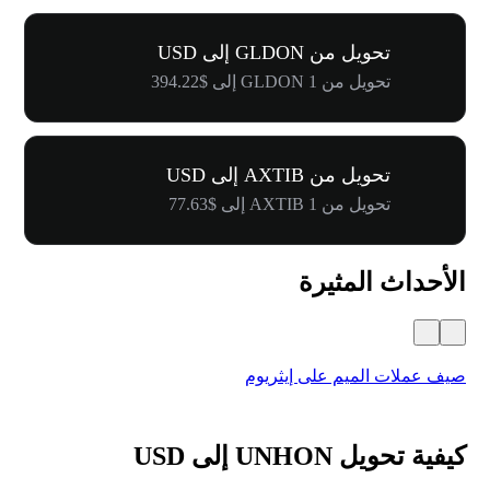
تحويل من GLDON إلى USD
تحويل من 1 GLDON إلى $394.22
تحويل من AXTIB إلى USD
تحويل من 1 AXTIB إلى $77.63
الأحداث المثيرة
صيف عملات الميم على إيثريوم
كرنفال 
كيفية تحويل UNHON إلى USD