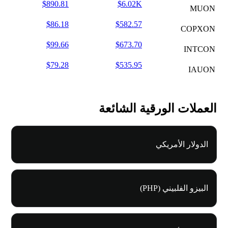
$890.81
$6.02K
MUON
$86.18
$582.57
COPXON
$99.66
$673.70
INTCON
$79.28
$535.95
IAUON
العملات الورقية الشائعة
الدولار الأمريكي
البيزو الفلبيني (PHP)