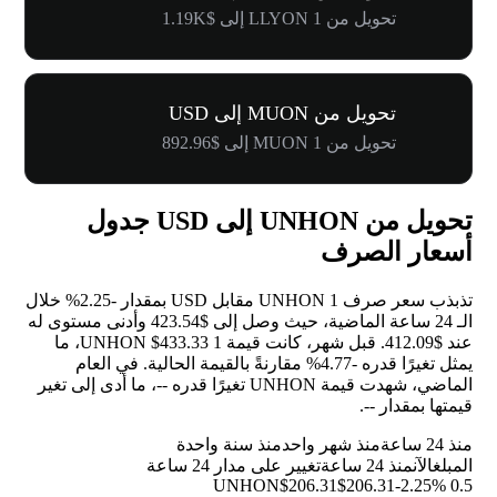
تحويل من 1 LLYON إلى $1.19K
تحويل من MUON إلى USD
تحويل من 1 MUON إلى $892.96
تحويل من UNHON إلى USD جدول
أسعار الصرف
تذبذب سعر صرف 1 UNHON مقابل USD بمقدار
-2.25%
خلال
الـ 24 ساعة الماضية، حيث وصل إلى $423.54 وأدنى مستوى له
عند $412.09. قبل شهر، كانت قيمة 1 UNHON $433.33، ما
يمثل تغيرًا قدره
-4.77%
مقارنةً بالقيمة الحالية. في العام
الماضي، شهدت قيمة UNHON تغيرًا قدره
--
، ما أدى إلى تغير
قيمتها بمقدار
--
.
منذ 24 ساعة
منذ شهر واحد
منذ سنة واحدة
المبلغ
الآن
منذ 24 ساعة
تغيير على مدار 24 ساعة
$206.31
$206.31
-2.25%
0.5 UNHON