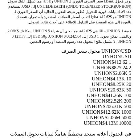
يوفر مُحوّل LBank سعر الصرف الفوري لـ UNHON وUSD، مما يُسهّل عليك تحويل
UNITEDHEALTH (ONDO TOKENIZED STOCK)(UNHON) إلى USD. تستخدم
هذه الأداة بيانات فورية للتحويل. تُظهر نتيجة التحويل الحالية أن السعر الفوري لـ
UNHON هو $412.62. نظرًا لتقلب أسعار العملات المشفرة باستمرار، ننصحك
بالعودة إلى هذه الصفحة قبل التداول للاطلاع على أحدث نتائج التحويل.
قيمة 1 UNHON حاليًا هي $412.62، مما يعني أن شراء 5 UNHON سيكلفك $2.06K.
وبالمثل، يمكن تحويل 1 USD إلى 0.00242354 UNHON، و50 USD إلى 0.121177
UNHON. لا تشمل نتائج التحويل هذه رسوم المنصة أو رسوم التعدين.
UNHON/USD محول سعر الصرف
UNHON
USD
$412.62
1 UNHON
$825.24
2 UNHON
$2.06K
5 UNHON
$4.13K
10 UNHON
$8.25K
20 UNHON
$20.63K
50 UNHON
$41.26K
100 UNHON
$82.52K
200 UNHON
$206.31K
500 UNHON
$412.62K
1000 UNHON
$2.06M
5000 UNHON
$4.13M
10000 UNHON
في الجدول أعلاه، ستجد مخططًا شاملًا لبيانات تحويل العملات