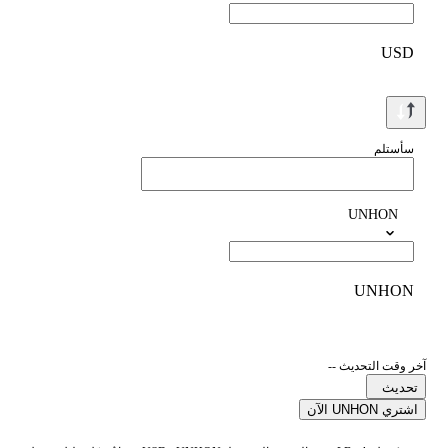
USD
سأستلم
UNHON
UNHON
آخر وقت التحديث --
تحديث
اشتري UNHON الآن