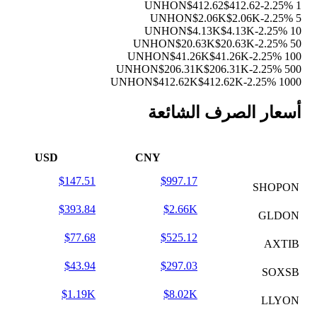
$412.62
$412.62
-2.25%
1 UNHON
$2.06K
$2.06K
-2.25%
5 UNHON
$4.13K
$4.13K
-2.25%
10 UNHON
$20.63K
$20.63K
-2.25%
50 UNHON
$41.26K
$41.26K
-2.25%
100 UNHON
$206.31K
$206.31K
-2.25%
500 UNHON
$412.62K
$412.62K
-2.25%
1000 UNHON
أسعار الصرف الشائعة
USD
CNY
$147.51
$997.17
SHOPON
$393.84
$2.66K
GLDON
$77.68
$525.12
AXTIB
$43.94
$297.03
SOXSB
$1.19K
$8.02K
LLYON