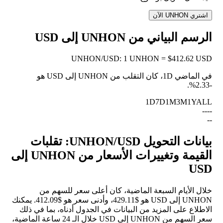
اشتري UNHON الآن
الرسم البياني من UNHON إلى USD
UNHON
/
USD
:
1 UNHON = $412.62 USD
في الماضي 1D، كان التقلب من UNHON إلى USD هو
.
-2.33%
1D
7D
1M
3M
1Y
ALL
--
--
--
بيانات التحويل UNHON/USD: تقلبات
القيمة وتغييرات الأسعار من UNHON إلى
USD
خلال الأيام السبعة الماضية، كان أعلى سعر للسهم من
UNHON إلى USD هو $429.11، وأدنى سعر هو $412.09. يمكنك
الاطلاع على المزيد من البيانات في الجدول أدناه، بما في ذلك
سعر السهم من UNHON إلى USD خلال الـ 24 ساعة الماضية،