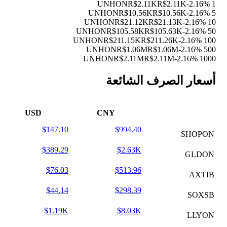
R$2.11K
R$2.11K
-2.16%
1 UNHON
R$10.56K
R$10.56K
-2.16%
5 UNHON
R$21.12K
R$21.13K
-2.16%
10 UNHON
R$105.58K
R$105.63K
-2.16%
50 UNHON
R$211.15K
R$211.26K
-2.16%
100 UNHON
R$1.06M
R$1.06M
-2.16%
500 UNHON
R$2.11M
R$2.11M
-2.16%
1000 UNHON
أسعار الصرف الشائعة
USD
CNY
$147.10
$994.40
SHOPON
$389.29
$2.63K
GLDON
$76.03
$513.96
AXTIB
$44.14
$298.39
SOXSB
$1.19K
$8.03K
LLYON