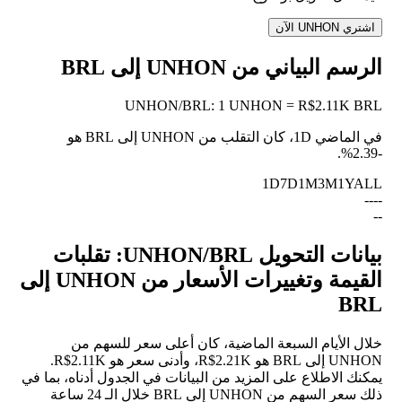
اشتري UNHON الآن
الرسم البياني من UNHON إلى BRL
UNHON
/
BRL
:
1 UNHON = R$2.11K BRL
في الماضي 1D، كان التقلب من UNHON إلى BRL هو
.
-2.39%
1D
7D
1M
3M
1Y
ALL
--
--
--
بيانات التحويل UNHON/BRL: تقلبات
القيمة وتغييرات الأسعار من UNHON إلى
BRL
خلال الأيام السبعة الماضية، كان أعلى سعر للسهم من
UNHON إلى BRL هو R$2.21K، وأدنى سعر هو R$2.11K.
يمكنك الاطلاع على المزيد من البيانات في الجدول أدناه، بما في
ذلك سعر السهم من UNHON إلى BRL خلال الـ 24 ساعة