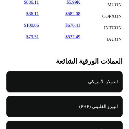
$886.11
$5.99K
MUON
$86.11
$582.08
COPXON
$100.06
$676.41
INTCON
$79.51
$537.49
IAUON
العملات الورقية الشائعة
الدولار الأمريكي
البيزو الفلبيني (PHP)