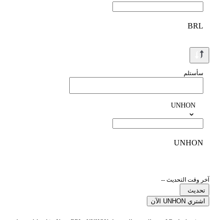
BRL
سأستلم
UNHON
UNHON
آخر وقت التحديث --
تحديث
اشتري UNHON الآن