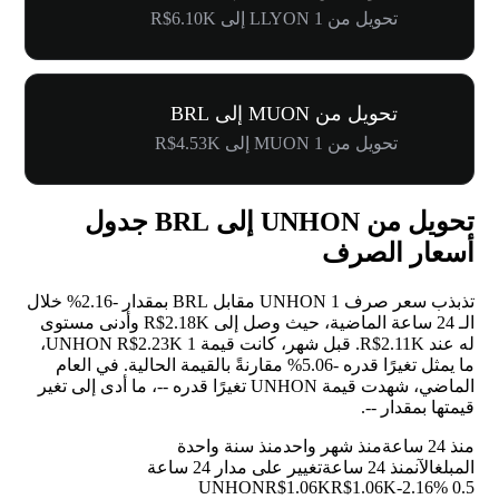
تحويل من 1 LLYON إلى R$6.10K
تحويل من MUON إلى BRL
تحويل من 1 MUON إلى R$4.53K
تحويل من UNHON إلى BRL جدول
أسعار الصرف
تذبذب سعر صرف 1 UNHON مقابل BRL بمقدار
-2.16%
خلال
الـ 24 ساعة الماضية، حيث وصل إلى R$2.18K وأدنى مستوى
له عند R$2.11K. قبل شهر، كانت قيمة 1 UNHON R$2.23K،
ما يمثل تغيرًا قدره
-5.06%
مقارنةً بالقيمة الحالية. في العام
الماضي، شهدت قيمة UNHON تغيرًا قدره
--
، ما أدى إلى تغير
قيمتها بمقدار
--
.
منذ 24 ساعة
منذ شهر واحد
منذ سنة واحدة
المبلغ
الآن
منذ 24 ساعة
تغيير على مدار 24 ساعة
R$1.06K
R$1.06K
-2.16%
0.5 UNHON