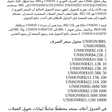
يوفر مُحوّل LBank سعر الصرف الفوري لـ UNHON وBRL، مما يُسهّل عليك تحويل
UNITEDHEALTH (ONDO TOKENIZED STOCK)(UNHON) إلى BRL. تستخدم
هذه الأداة بيانات فورية للتحويل. تُظهر نتيجة التحويل الحالية أن السعر الفوري لـ
UNHON هو R$2.11K. نظرًا لتقلب أسعار العملات المشفرة باستمرار، ننصحك
بالعودة إلى هذه الصفحة قبل التداول للاطلاع على أحدث نتائج التحويل.
قيمة 1 UNHON حاليًا هي R$2.11K، مما يعني أن شراء 5 UNHON سيكلفك
R$10.56K. وبالمثل، يمكن تحويل 1 BRL إلى 0.00047359 UNHON، و50 BRL إلى
0.0236795 UNHON. لا تشمل نتائج التحويل هذه رسوم المنصة أو رسوم التعدين.
UNHON/BRL محول سعر الصرف
UNHON
BRL
R$2.11K
1 UNHON
R$4.22K
2 UNHON
R$10.56K
5 UNHON
R$21.12K
10 UNHON
R$42.23K
20 UNHON
R$105.58K
50 UNHON
R$211.15K
100 UNHON
R$422.31K
200 UNHON
R$1.06M
500 UNHON
R$2.11M
1000 UNHON
R$10.56M
5000 UNHON
R$21.12M
10000 UNHON
في الجدول أعلاه، ستجد مخططًا شاملًا لبيانات تحويل العملات