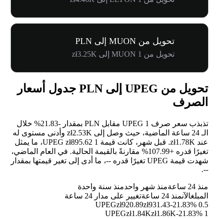
تحويل من MUON إلى PLN
تحويل من 1 MUON إلى zł3.25K
تحويل من UPEG إلى PLN جدول أسعار
الصرف
تذبذب سعر صرف 1 UPEG مقابل PLN بمقدار
-21.83%
خلال
الـ 24 ساعة الماضية، حيث وصل إلى zł2.53K وأدنى مستوى له
عند zł1.78K. قبل شهر، كانت قيمة 1 UPEG zł895.62، ما يمثل
تغيرًا قدره
+107.99%
مقارنةً بالقيمة الحالية. في العام الماضي،
شهدت قيمة UPEG تغيرًا قدره
--
، ما أدى إلى تغير قيمتها بمقدار
.
--
منذ 24 ساعة
منذ شهر واحد
منذ سنة واحدة
المبلغ
الآن
منذ 24 ساعة
تغيير على مدار 24 ساعة
zł920.89
zł931.43
-21.83%
0.5 UPEG
zł1.84K
zł1.86K
-21.83%
1 UPEG