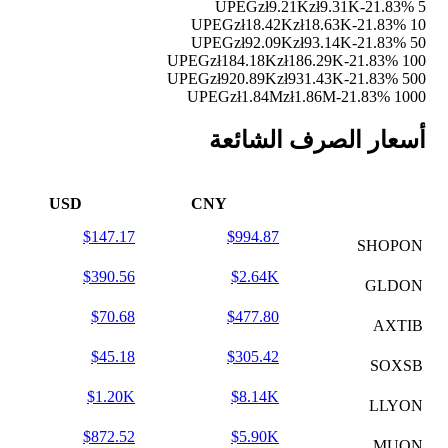
zł9.21K
zł9.31K
-21.83%
5 UPEG
zł18.42K
zł18.63K
-21.83%
10 UPEG
zł92.09K
zł93.14K
-21.83%
50 UPEG
zł184.18K
zł186.29K
-21.83%
100 UPEG
zł920.89K
zł931.43K
-21.83%
500 UPEG
zł1.84M
zł1.86M
-21.83%
1000 UPEG
أسعار الصرف الشائعة
USD
CNY
$147.17
$994.87
SHOPON
$390.56
$2.64K
GLDON
$70.68
$477.80
AXTIB
$45.18
$305.42
SOXSB
$1.20K
$8.14K
LLYON
$872.52
$5.90K
MUON