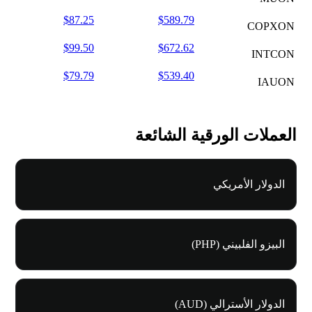
$87.25
$589.79
COPXON
$99.50
$672.62
INTCON
$79.79
$539.40
IAUON
العملات الورقية الشائعة
الدولار الأمريكي
البيزو الفلبيني (PHP)
الدولار الأسترالي (AUD)