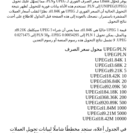
يوفر مُحوّل LBank سعر الصرف الفوري لـ UPEG وPLN، مما يُسهّل عليك تحويل
UNIPEG(UPEG) إلى PLN. تستخدم هذه الأداة بيانات فورية للتحويل. تُظهر نتيجة
التحويل الحالية أن السعر الفوري لـ UPEG هو zł1.84K. نظرًا لتقلب أسعار العملات
المشفرة باستمرار، ننصحك بالعودة إلى هذه الصفحة قبل التداول للاطلاع على أحدث
نتائج التحويل.
قيمة 1 UPEG حاليًا هي zł1.84K، مما يعني أن شراء 5 UPEG سيكلفك zł9.21K.
وبالمثل، يمكن تحويل 1 PLN إلى 0.00054295 UPEG، و50 PLN إلى 0.0271475
UPEG. لا تشمل نتائج التحويل هذه رسوم المنصة أو رسوم التعدين.
UPEG/PLN محول سعر الصرف
UPEG
PLN
zł1.84K
1 UPEG
zł3.68K
2 UPEG
zł9.21K
5 UPEG
zł18.42K
10 UPEG
zł36.84K
20 UPEG
zł92.09K
50 UPEG
zł184.18K
100 UPEG
zł368.36K
200 UPEG
zł920.89K
500 UPEG
zł1.84M
1000 UPEG
zł9.21M
5000 UPEG
zł18.42M
10000 UPEG
في الجدول أعلاه، ستجد مخططًا شاملًا لبيانات تحويل العملات