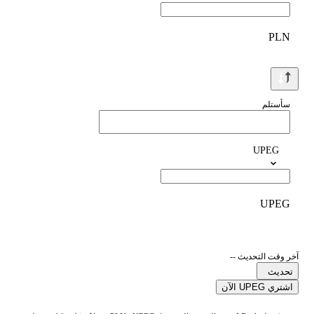
PLN
سأستلم
UPEG
UPEG
آخر وقت التحديث --
تحديث
اشتري UPEG الآن