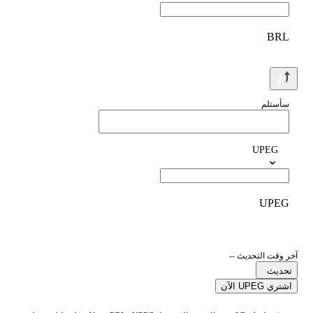
BRL
سأستلم
UPEG
UPEG
آخر وقت التحديث --
تحديث
اشتري UPEG الآن