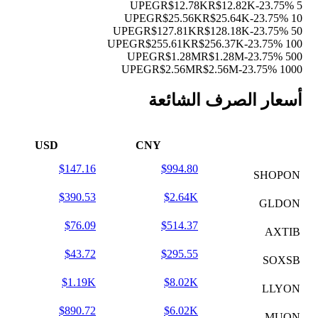
R$12.78K
R$12.82K
-23.75%
5 UPEG
R$25.56K
R$25.64K
-23.75%
10 UPEG
R$127.81K
R$128.18K
-23.75%
50 UPEG
R$255.61K
R$256.37K
-23.75%
100 UPEG
R$1.28M
R$1.28M
-23.75%
500 UPEG
R$2.56M
R$2.56M
-23.75%
1000 UPEG
أسعار الصرف الشائعة
USD
CNY
$147.16
$994.80
SHOPON
$390.53
$2.64K
GLDON
$76.09
$514.37
AXTIB
$43.72
$295.55
SOXSB
$1.19K
$8.02K
LLYON
$890.72
$6.02K
MUON