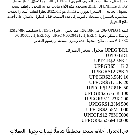
يوفر مُحوّل LBank سعر الصرف الفوري لـ UPEG وBRL، مما يُسهّل عليك تحويل
UNIPEG(UPEG) إلى BRL. تستخدم هذه الأداة بيانات فورية للتحويل. تُظهر نتيجة
التحويل الحالية أن السعر الفوري لـ UPEG هو R$2.56K. نظرًا لتقلب أسعار العملات
المشفرة باستمرار، ننصحك بالعودة إلى هذه الصفحة قبل التداول للاطلاع على أحدث
نتائج التحويل.
قيمة 1 UPEG حاليًا هي R$2.56K، مما يعني أن شراء 5 UPEG سيكلفك R$12.78K.
وبالمثل، يمكن تحويل 1 BRL إلى 0.00039121 UPEG، و50 BRL إلى 0.0195605
UPEG. لا تشمل نتائج التحويل هذه رسوم المنصة أو رسوم التعدين.
UPEG/BRL محول سعر الصرف
UPEG
BRL
R$2.56K
1 UPEG
R$5.11K
2 UPEG
R$12.78K
5 UPEG
R$25.56K
10 UPEG
R$51.12K
20 UPEG
R$127.81K
50 UPEG
R$255.61K
100 UPEG
R$511.23K
200 UPEG
R$1.28M
500 UPEG
R$2.56M
1000 UPEG
R$12.78M
5000 UPEG
R$25.56M
10000 UPEG
في الجدول أعلاه، ستجد مخططًا شاملًا لبيانات تحويل العملات