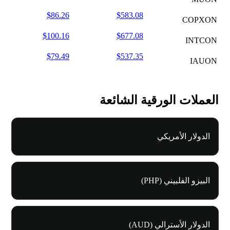
$86.26
$583.08
COPXON
$100.16
$677.08
INTCON
$79.49
$537.35
IAUON
العملات الورقية الشائعة
الدولار الأمريكي
البيزو الفلبيني (PHP)
الدولار الأسترالي (AUD)