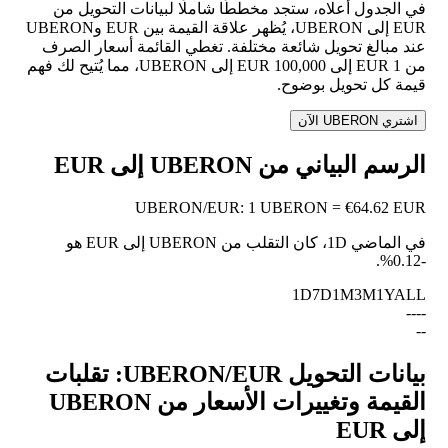
في الجدول أعلاه، ستجد مخططًا شاملًا لبيانات التحويل من
EUR إلى UBERON، يُظهر علاقة القيمة بين EUR وUBERON
عند مبالغ تحويل شائعة مختلفة. تغطي القائمة أسعار الصرف
من 1 EUR إلى 100,000 EUR إلى UBERON، مما يُتيح لك فهم
قيمة كل تحويل بوضوح.
اشتري UBERON الآن
الرسم البياني من UBERON إلى EUR
UBERON
/
EUR
:
1 UBERON = €64.62 EUR
في الماضي 1D، كان التقلب من UBERON إلى EUR هو
.
-0.12%
1D
7D
1M
3M
1Y
ALL
--
--
--
بيانات التحويل UBERON/EUR: تقلبات
القيمة وتغييرات الأسعار من UBERON
إلى EUR