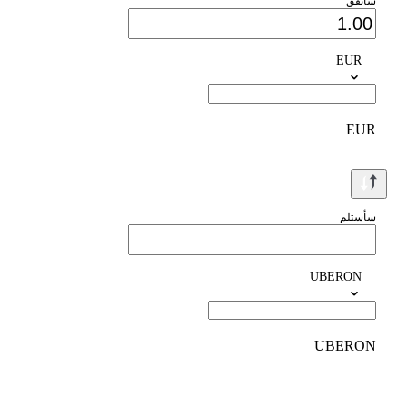
سأنفق
EUR
EUR
سأستلم
UBERON
UBERON