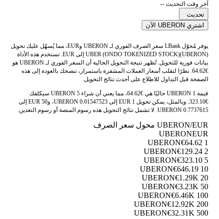
آخر وقت التحديث --
تحديث
اشتري UBERON الآن
يوفر مُحوّل LBank سعر الصرف الفوري لـ UBERON وEUR، مما يُسهّل عليك تحويل
UBER (ONDO TOKENIZED STOCK)(UBERON) إلى EUR. تستخدم هذه الأداة
بيانات فورية للتحويل. تُظهر نتيجة التحويل الحالية أن السعر الفوري لـ UBERON هو
€64.62. نظرًا لتقلب أسعار العملات المشفرة باستمرار، ننصحك بالعودة إلى هذه
الصفحة قبل التداول للاطلاع على أحدث نتائج التحويل.
قيمة 1 UBERON حاليًا هي €64.62، مما يعني أن شراء 5 UBERON سيكلفك
€323.10. وبالمثل، يمكن تحويل 1 EUR إلى 0.01547523 UBERON، و50 EUR إلى
0.7737615 UBERON. لا تشمل نتائج التحويل هذه رسوم المنصة أو رسوم التعدين.
UBERON/EUR محول سعر الصرف
UBERON
EUR
€64.62
1 UBERON
€129.24
2 UBERON
€323.10
5 UBERON
€646.19
10 UBERON
€1.29K
20 UBERON
€3.23K
50 UBERON
€6.46K
100 UBERON
€12.92K
200 UBERON
€32.31K
500 UBERON