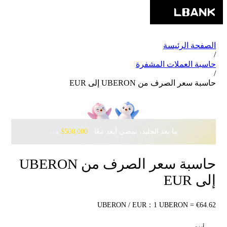
الصفحة الرئيسة
/
حاسبة العملات المشفرة
/
حاسبة سعر الصرف من UBERON إلى EUR
ما بعد الجليد، نمضي أبعد معًا · ‎
$500,000
بانتظارك مع Pudgy Penguins
حاسبة سعر الصرف من UBERON
إلى EUR
UBERON / EUR：1 UBERON = €64.62