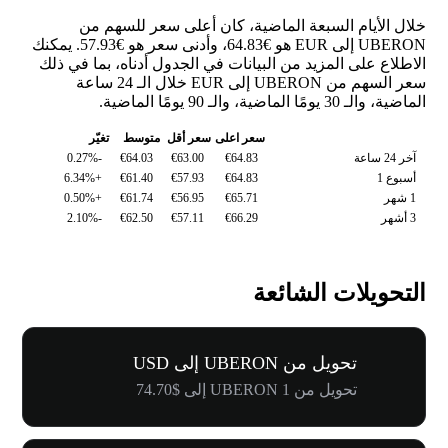
خلال الأيام السبعة الماضية، كان أعلى سعر للسهم من
UBERON إلى EUR هو €64.83، وأدنى سعر هو €57.93. يمكنك
الاطلاع على المزيد من البيانات في الجدول أدناه، بما في ذلك
سعر السهم من UBERON إلى EUR خلال الـ 24 ساعة
الماضية، والـ 30 يومًا الماضية، والـ 90 يومًا الماضية.
سعر اعلى
سعر أقل
متوسط
تغيّر
آخر 24 ساعة
€64.83
€63.00
€64.03
-0.27%
أسبوع 1
€64.83
€57.93
€61.40
+6.34%
1 شهر
€65.71
€56.95
€61.74
+0.50%
3 أشهر
€66.29
€57.11
€62.50
-2.10%
التحويلات الشائعة
تحويل من UBERON إلى USD
تحويل من 1 UBERON إلى $74.70