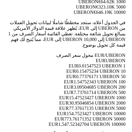
€64.62K
1000 UBERON
€323.10K
5000 UBERON
€646.19K
10000 UBERON
في الجدول أعلاه، ستجد مخططًا شاملًا لبيانات تحويل العملات
من UBERON إلى EUR، يُظهر علاقة قيمة الدولار الأمريكي
بمبالغ تحويل شائعة مختلفة. تغطي القائمة أسعار الصرف من 1
UBERON إلى 10,000 UBERON إلى EUR، مما يُتيح لك فهم
قيمة كل تحويل بوضوح.
EUR/UBERON محول سعر الصرف
EUR
UBERON
0.01547523 UBERON
1 EUR
0.15475234 UBERON
10 EUR
0.77376171 UBERON
50 EUR
1.54752343 UBERON
100 EUR
3.09504685 UBERON
200 EUR
7.73761714 UBERON
500 EUR
15.47523427 UBERON
1000 EUR
30.95046854 UBERON
2000 EUR
77.37617135 UBERON
5000 EUR
154.7523427 UBERON
10000 EUR
773.76171352 UBERON
50000 EUR
1,547.52342704 UBERON
100000 EUR