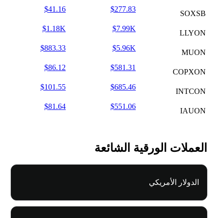
$41.16
$277.83
SOXSB
$1.18K
$7.99K
LLYON
$883.33
$5.96K
MUON
$86.12
$581.31
COPXON
$101.55
$685.46
INTCON
$81.64
$551.06
IAUON
العملات الورقية الشائعة
الدولار الأمريكي