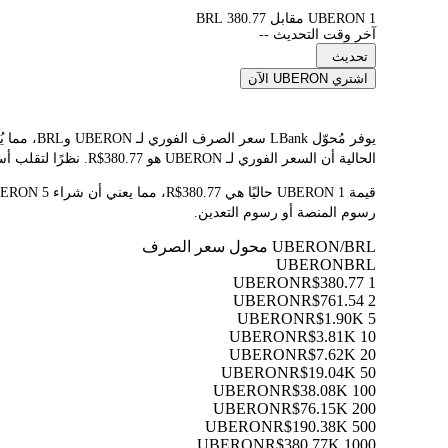
1 UBERON مقابل 380.77 BRL
آخر وقت التحديث --
تحديث
اشتري UBERON الآن
الحالية أن السعر الفوري لـ UBERON هو R$380.77. نظرًا لتقلب أسعار العملات المشفرة باستمرار، ننصحك بالعودة إلى هذه الصفحة قبل التداول للاطلاع على أحدث نتائج التحويل.
رسوم المنصة أو رسوم التعدين.
UBERON/BRL محول سعر الصرف
UBERON
BRL
R$380.77
1 UBERON
R$761.54
2 UBERON
R$1.90K
5 UBERON
R$3.81K
10 UBERON
R$7.62K
20 UBERON
R$19.04K
50 UBERON
R$38.08K
100 UBERON
R$76.15K
200 UBERON
R$190.38K
500 UBERON
R$380.77K
1000 UBERON