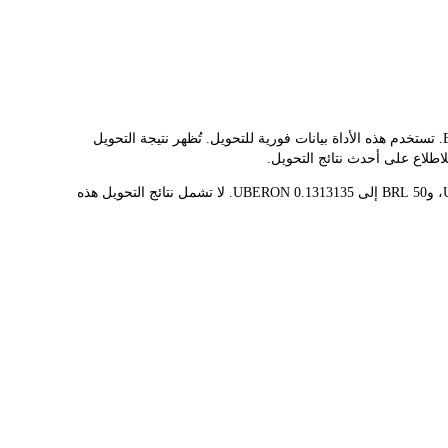
يوفر مُحوّل LBank سعر الصرف الفوري لـ UBERON وBRL، مما يُسهّل عليك تحويل UBER (ONDO TOKENIZED STOCK)(UBERON) إلى BRL. تستخدم هذه الأداة بيانات فورية للتحويل. تُظهر نتيجة التحويل
قيمة 1 UBERON حاليًا هي R$380.77، مما يعني أن شراء 5 UBERON سيكلفك R$1.90K. وبالمثل، يمكن تحويل 1 BRL إلى 0.00262627 UBERON، و50 BRL إلى 0.1313135 UBERON. لا تشمل نتائج التحويل هذه