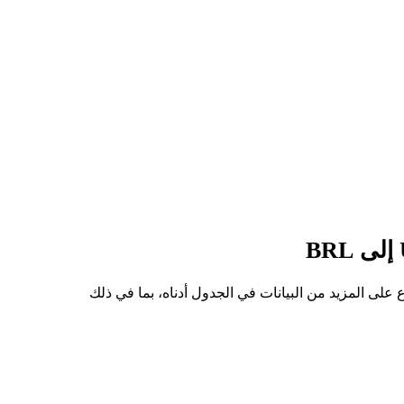
لى سعر للسهم من UBERON إلى BRL هو R$381.99، وأدنى سعر هو R$341.37. يمكنك الاطلاع على المزيد من البيانات في الجدول أدناه، بما في ذلك