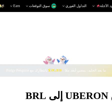
د الآجلة
التداول الفوري
سوق التوقعات
Earn
ما بعد الجليد، نمضي أبعد معًا · ‎
$500,000
بانتظارك مع Pudgy Penguins
B