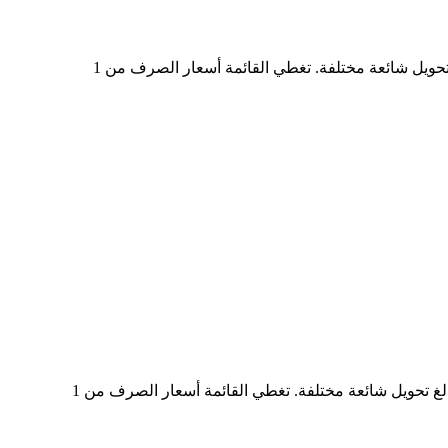
في الجدول أعلاه، ستجد مخططًا شاملًا لبيانات تحويل العملات من UBERON إلى BRL، يُظهر علاقة قيمة الدولار الأمريكي بمبالغ تحويل شائعة مختلفة. تغطي القائمة أسعار الصرف من 1
في الجدول أعلاه، ستجد مخططًا شاملًا لبيانات التحويل من BRL إلى UBERON، يُظهر علاقة القيمة بين BRL وUBERON عند مبالغ تحويل شائعة مختلفة. تغطي القائمة أسعار الصرف من 1