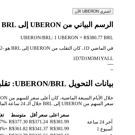
اشتري UBERON الآن
الرسم البياني من UBERON إلى BRL
UBERON
/
BRL
:
1 UBERON = R$380.77 BRL
في الماضي 1D، كان التقلب من UBERON إلى BRL هو
-0.12%
1D
7D
1M
3M
1Y
ALL
--
--
--
بيانات التحويل UBERON/BRL: تقلبات القيمة وتغييرات الأسعار من UBERON إلى BRL
سعر السهم من UBERON إلى BRL خلال الـ 24 ساعة الماضية، والـ 30 يومًا الماضية، والـ 90 يومًا الماضية.
سعر اعلى
سعر أقل
متوسط
تغي
-0.27%
R$377.30
R$371.24
R$381.99
آخر 24 ساعة
+6.34%
R$361.82
R$341.37
R$381.99
أسبوع 1