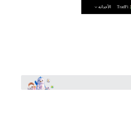
TradFi
الأحداثة