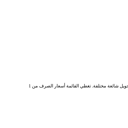
في الجدول أعلاه، ستجد مخططًا شاملًا لبيانات التحويل من USD إلى TROLL، يُظهر علاقة القيمة بين USD وTROLL عند مبالغ تحويل شائعة مختلفة. تغطي القائمة أسعار الصرف من 1