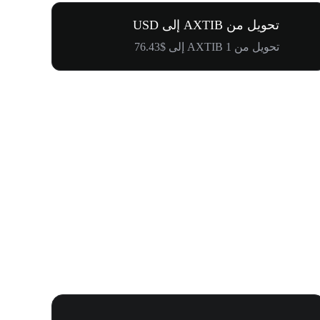
تحويل من AXTIB إلى USD
تحويل من 1 AXTIB إلى $76.43
كرنفال إدراج WOOF و1