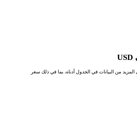
م من TROLL إلى USD هو $0.0434، وأدنى سعر هو $0.0364. يمكنك الاطلاع على المزيد من البيانات في الجدول أدناه، بما في ذلك سعر