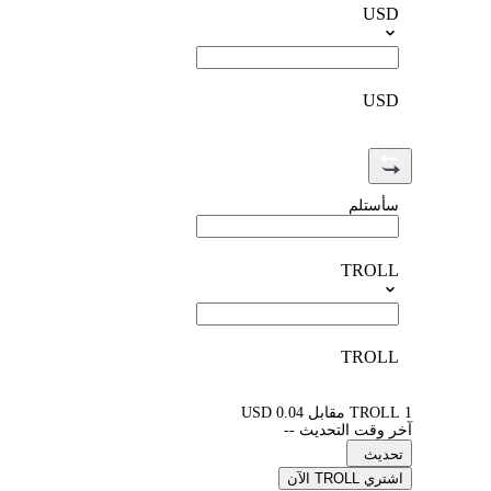
USD
USD
سأستلم
TROLL
TROLL
1 TROLL مقابل 0.04 USD
آخر وقت التحديث --
تحديث
اشتري TROLL الآن