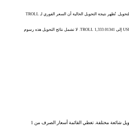
يوفر مُحوّل LBank سعر الصرف الفوري لـ TROLL وUSD، مما يُسهّل عليك تحويل TROLL(TROLL) إلى USD. تستخدم هذه الأداة بيانات فورية للتحويل. تُظهر نتيجة التحويل الحالية أن السعر الفوري لـ TROLL
قيمة 1 TROLL حاليًا هي $0.0375، مما يعني أن شراء 5 TROLL سيكلفك $0.1875. وبالمثل، يمكن تحويل 1 USD إلى 26.6602682 TROLL، و50 USD إلى 1,333.01341 TROLL. لا تشمل نتائج التحويل هذه رسوم
في الجدول أعلاه، ستجد مخططًا شاملًا لبيانات تحويل العملات من TROLL إلى USD، يُظهر علاقة قيمة الدولار الأمريكي بمبالغ تحويل شائعة مختلفة. تغطي القائمة أسعار الصرف من 1