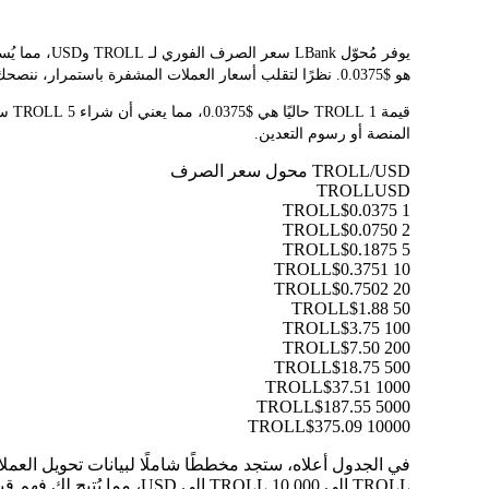
هو $0.0375. نظرًا لتقلب أسعار العملات المشفرة باستمرار، ننصحك بالعودة إلى هذه الصفحة قبل التداول للاطلاع على أحدث نتائج التحويل.
المنصة أو رسوم التعدين.
TROLL/USD محول سعر الصرف
TROLL
USD
$0.0375
1 TROLL
$0.0750
2 TROLL
$0.1875
5 TROLL
$0.3751
10 TROLL
$0.7502
20 TROLL
$1.88
50 TROLL
$3.75
100 TROLL
$7.50
200 TROLL
$18.75
500 TROLL
$37.51
1000 TROLL
$187.55
5000 TROLL
$375.09
10000 TROLL
TROLL إلى 10,000 TROLL إلى USD، مما يُتيح لك فهم قيمة كل تحويل بوضوح.