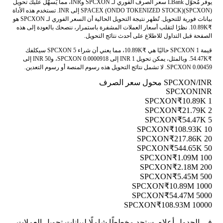
يوفر مُحوّل LBank سعر الصرف الفوري لـ SPCXON وINR، مما يُسهّل عليك تحويل
SPACEX (ONDO TOKENIZED STOCK)(SPCXON) إلى INR. تستخدم هذه الأداة
بيانات فورية للتحويل. تُظهر نتيجة التحويل الحالية أن السعر الفوري لـ SPCXON هو
₹10.89K. نظرًا لتقلب أسعار العملات المشفرة باستمرار، ننصحك بالعودة إلى هذه
الصفحة قبل التداول للاطلاع على أحدث نتائج التحويل.
قيمة 1 SPCXON حاليًا هي ₹10.89K، مما يعني أن شراء 5 SPCXON سيكلفك
₹54.47K. وبالمثل، يمكن تحويل 1 INR إلى 0.0000918 SPCXON، و50 INR إلى
0.00459 SPCXON. لا تشمل نتائج التحويل هذه رسوم المنصة أو رسوم التعدين.
SPCXON/INR محول سعر الصرف
SPCXON
INR
₹10.89K
1 SPCXON
₹21.79K
2 SPCXON
₹54.47K
5 SPCXON
₹108.93K
10 SPCXON
₹217.86K
20 SPCXON
₹544.65K
50 SPCXON
₹1.09M
100 SPCXON
₹2.18M
200 SPCXON
₹5.45M
500 SPCXON
₹10.89M
1000 SPCXON
₹54.47M
5000 SPCXON
₹108.93M
10000 SPCXON
في الجدول أعلاه، ستجد مخططًا شاملًا لبيانات تحويل العملات