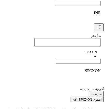
INR
سأستلم
SPCXON
SPCXON
آخر وقت التحديث --
تحديث
اشتري SPCXON الآن