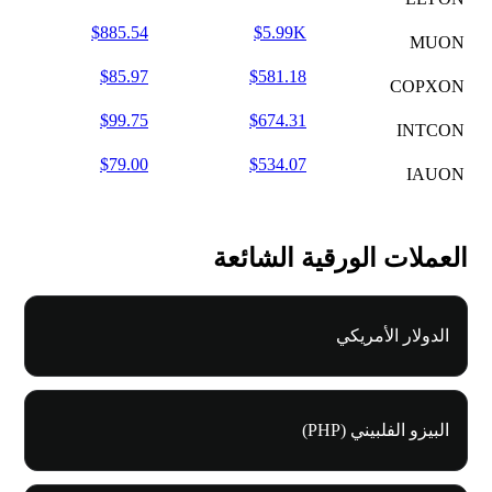
$885.54
$5.99K
MUON
$85.97
$581.18
COPXON
$99.75
$674.31
INTCON
$79.00
$534.07
IAUON
العملات الورقية الشائعة
الدولار الأمريكي
البيزو الفلبيني (PHP)