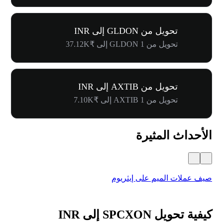
تحويل من GLDON إلى INR
تحويل من 1 GLDON إلى ₹37.12K
تحويل من AXTIB إلى INR
تحويل من 1 AXTIB إلى ₹7.10K
الأحداث المثيرة
صيف عملات الميم على إيثريوم
كرنفال 
كيفية تحويل SPCXON إلى INR