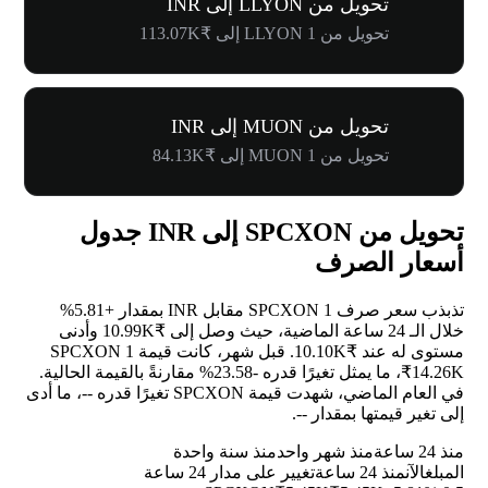
تحويل من LLYON إلى INR
تحويل من 1 LLYON إلى ₹113.07K
تحويل من MUON إلى INR
تحويل من 1 MUON إلى ₹84.13K
تحويل من SPCXON إلى INR جدول
أسعار الصرف
تذبذب سعر صرف 1 SPCXON مقابل INR بمقدار
+5.81%
خلال الـ 24 ساعة الماضية، حيث وصل إلى ₹10.99K وأدنى
مستوى له عند ₹10.10K. قبل شهر، كانت قيمة 1 SPCXON
₹14.26K، ما يمثل تغيرًا قدره
-23.58%
مقارنةً بالقيمة الحالية.
في العام الماضي، شهدت قيمة SPCXON تغيرًا قدره
--
، ما أدى
إلى تغير قيمتها بمقدار
--
.
منذ 24 ساعة
منذ شهر واحد
منذ سنة واحدة
المبلغ
الآن
منذ 24 ساعة
تغيير على مدار 24 ساعة