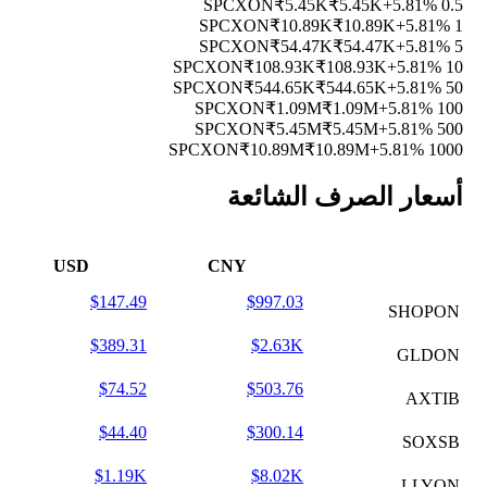
₹5.45K
₹5.45K
+5.81%
0.5 SPCXON
₹10.89K
₹10.89K
+5.81%
1 SPCXON
₹54.47K
₹54.47K
+5.81%
5 SPCXON
₹108.93K
₹108.93K
+5.81%
10 SPCXON
₹544.65K
₹544.65K
+5.81%
50 SPCXON
₹1.09M
₹1.09M
+5.81%
100 SPCXON
₹5.45M
₹5.45M
+5.81%
500 SPCXON
₹10.89M
₹10.89M
+5.81%
1000 SPCXON
أسعار الصرف الشائعة
USD
CNY
$147.49
$997.03
SHOPON
$389.31
$2.63K
GLDON
$74.52
$503.76
AXTIB
$44.40
$300.14
SOXSB
$1.19K
$8.02K
LLYON