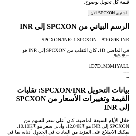
قيمة كل تحويل بوضوح.
اشتري SPCXON الآن
الرسم البياني من SPCXON إلى INR
SPCXON
/
INR
:
1 SPCXON = ₹10.89K INR
في الماضي 1D، كان التقلب من SPCXON إلى INR هو
.
+5.89%
1D
7D
1M
3M
1Y
ALL
--
--
--
بيانات التحويل SPCXON/INR: تقلبات
القيمة وتغييرات الأسعار من SPCXON
إلى INR
خلال الأيام السبعة الماضية، كان أعلى سعر للسهم من
SPCXON إلى INR هو ₹12.04K، وأدنى سعر هو ₹10.10K.
يمكنك الاطلاع على المزيد من البيانات في الجدول أدناه، بما في