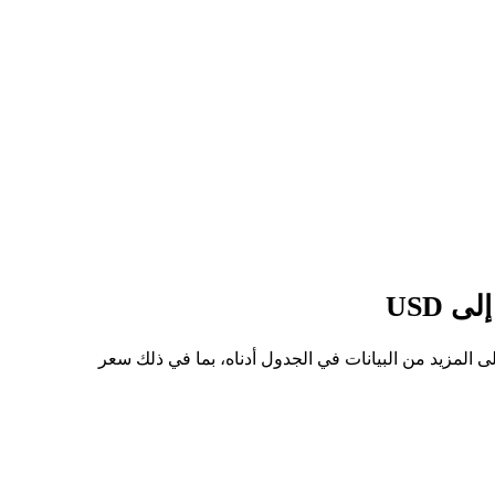
للسهم من SPCXON إلى USD هو $129.55، وأدنى سعر هو $105.98. يمكنك الاطلاع على المزيد من البيانات في الجدول أدناه، بما في ذلك سعر