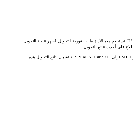
يوفر مُحوّل LBank سعر الصرف الفوري لـ SPCXON وUSD، مما يُسهّل عليك تحويل SPACEX (ONDO TOKENIZED STOCK)(SPCXON) إلى USD. تستخدم هذه الأداة بيانات فورية للتحويل. تُظهر نتيجة التحويل
قيمة 1 SPCXON حاليًا هي $129.56، مما يعني أن شراء 5 SPCXON سيكلفك $647.80. وبالمثل، يمكن تحويل 1 USD إلى 0.00771843 SPCXON، و50 USD إلى 0.3859215 SPCXON. لا تشمل نتائج التحويل هذه