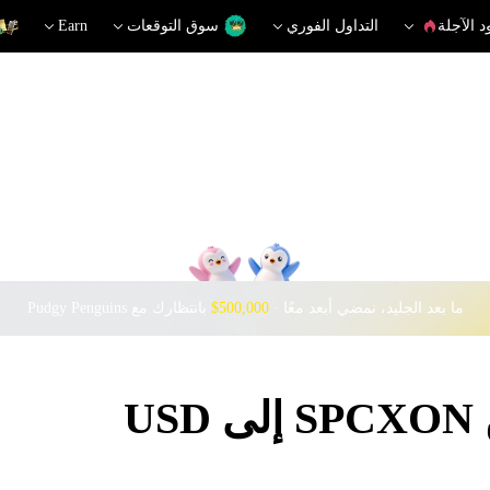
د الآجلة
التداول الفوري
سوق التوقعات
Earn
ما بعد الجليد، نمضي أبعد معًا · ‎
$500,000
بانتظارك مع Pudgy Penguins
U