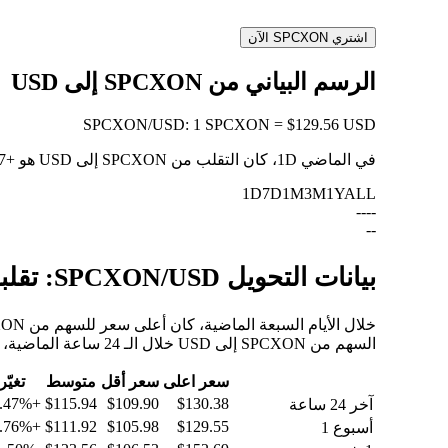
اشتري SPCXON الآن
الرسم البياني من SPCXON إلى USD
SPCXON
/
USD
:
1 SPCXON = $129.56 USD
في الماضي 1D، كان التقلب من SPCXON إلى USD هو
+17.47%
1D
7D
1M
3M
1Y
ALL
--
--
--
بيانات التحويل SPCXON/USD: تقلبات القيمة وتغييرات الأسعار من SPCXON إلى USD
السهم من SPCXON إلى USD خلال الـ 24 ساعة الماضية، والـ 30 يومًا الماضية، والـ 90 يومًا الماضية.
سعر اعلى
سعر أقل
متوسط
تغيّر
+17.47%
$115.94
$109.90
$130.38
آخر 24 ساعة
+18.76%
$111.92
$105.98
$129.55
أسبوع 1