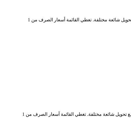
في الجدول أعلاه، ستجد مخططًا شاملًا لبيانات تحويل العملات من SPCXON إلى USD، يُظهر علاقة قيمة الدولار الأمريكي بمبالغ تحويل شائعة مختلفة. تغطي القائمة أسعار الصرف من 1
في الجدول أعلاه، ستجد مخططًا شاملًا لبيانات التحويل من USD إلى SPCXON، يُظهر علاقة القيمة بين USD وSPCXON عند مبالغ تحويل شائعة مختلفة. تغطي القائمة أسعار الصرف من 1