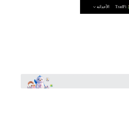
TradFi
الأحداثة