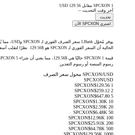
1 SPCXON مقابل 129.56 USD
آخر وقت التحديث --
تحديث
اشتري SPCXON الآن
الحالية أن السعر الفوري لـ SPCXON هو $129.56. نظرًا لتقلب أسعار العملات المشفرة باستمرار، ننصحك بالعودة إلى هذه الصفحة قبل التداول للاطلاع على أحدث نتائج التحويل.
رسوم المنصة أو رسوم التعدين.
SPCXON/USD محول سعر الصرف
SPCXON
USD
$129.56
1 SPCXON
$259.12
2 SPCXON
$647.80
5 SPCXON
$1.30K
10 SPCXON
$2.59K
20 SPCXON
$6.48K
50 SPCXON
$12.96K
100 SPCXON
$25.91K
200 SPCXON
$64.78K
500 SPCXON
$129.56K
1000 SPCXON