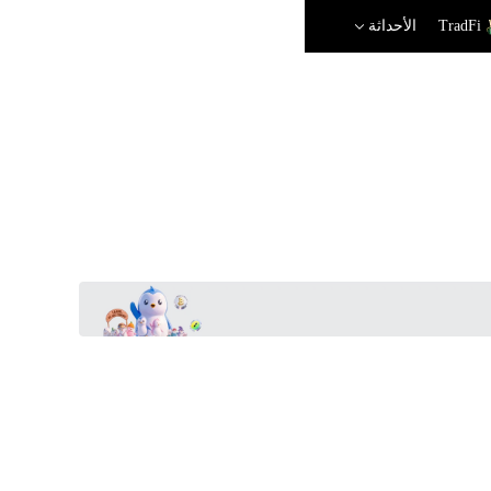
TradFi
الأحداثة