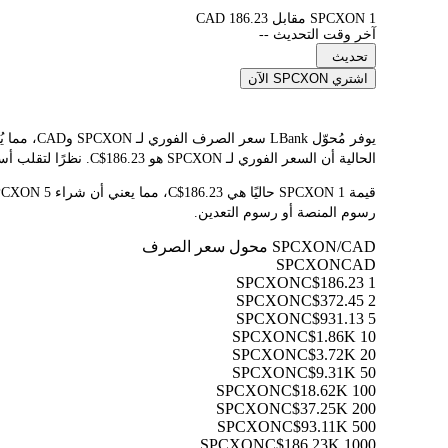
1 SPCXON مقابل 186.23 CAD
آخر وقت التحديث --
تحديث
اشتري SPCXON الآن
الحالية أن السعر الفوري لـ SPCXON هو C$186.23. نظرًا لتقلب أسعار العملات المشفرة باستمرار، ننصحك بالعودة إلى هذه الصفحة قبل التداول للاطلاع على أحدث نتائج التحويل.
رسوم المنصة أو رسوم التعدين.
SPCXON/CAD محول سعر الصرف
SPCXON
CAD
C$186.23
1 SPCXON
C$372.45
2 SPCXON
C$931.13
5 SPCXON
C$1.86K
10 SPCXON
C$3.72K
20 SPCXON
C$9.31K
50 SPCXON
C$18.62K
100 SPCXON
C$37.25K
200 SPCXON
C$93.11K
500 SPCXON
C$186.23K
1000 SPCXON