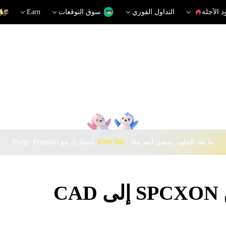
د الآجلة
التداول الفوري
سوق التوقعات
Earn
ما بعد الجليد، نمضي أبعد معًا · ‎
$500,000
بانتظارك مع Pudgy Penguins
C