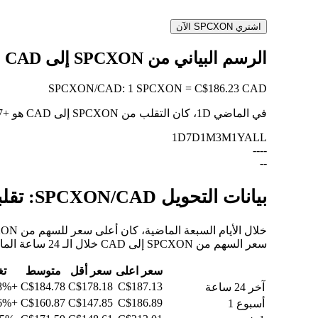
اشتري SPCXON الآن
الرسم البياني من SPCXON إلى CAD
SPCXON
/
CAD
:
1 SPCXON = C$186.23 CAD
في الماضي 1D، كان التقلب من SPCXON إلى CAD هو
+3.17%
1D
7D
1M
3M
1Y
ALL
--
--
--
بيانات التحويل SPCXON/CAD: تقلبات القيمة وتغييرات الأسعار من SPCXON إلى CAD
سعر السهم من SPCXON إلى CAD خلال الـ 24 ساعة الماضية، والـ 30 يومًا الماضية، والـ 90 يومًا الماضية.
سعر اعلى
سعر أقل
متوسط
تغ
+3.18%
C$184.78
C$178.18
C$187.13
آخر 24 ساعة
+22.86%
C$160.87
C$147.85
C$186.89
أسبوع 1