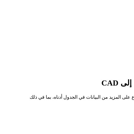
لى سعر للسهم من SPCXON إلى CAD هو C$186.89، وأدنى سعر هو C$147.85. يمكنك الاطلاع على المزيد من البيانات في الجدول أدناه، بما في ذلك