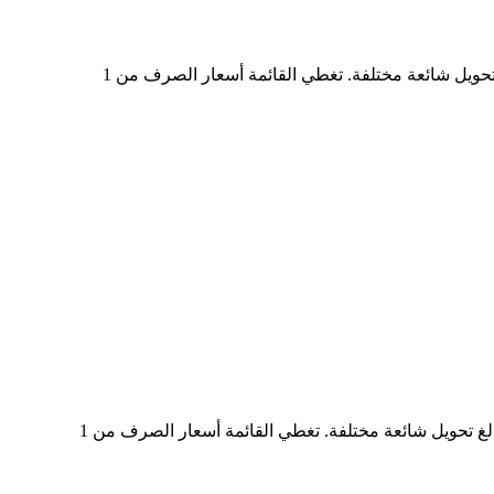
في الجدول أعلاه، ستجد مخططًا شاملًا لبيانات تحويل العملات من SPCXON إلى CAD، يُظهر علاقة قيمة الدولار الأمريكي بمبالغ تحويل شائعة مختلفة. تغطي القائمة أسعار الصرف من 1
في الجدول أعلاه، ستجد مخططًا شاملًا لبيانات التحويل من CAD إلى SPCXON، يُظهر علاقة القيمة بين CAD وSPCXON عند مبالغ تحويل شائعة مختلفة. تغطي القائمة أسعار الصرف من 1