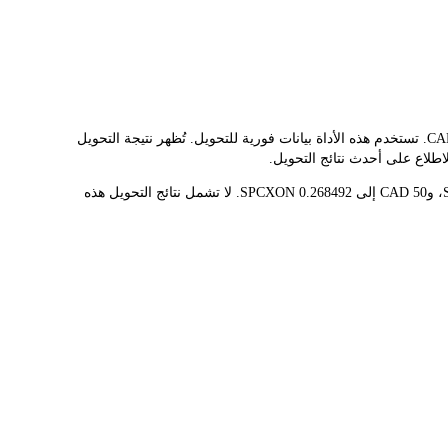
يوفر مُحوّل LBank سعر الصرف الفوري لـ SPCXON وCAD، مما يُسهّل عليك تحويل SPACEX (ONDO TOKENIZED STOCK)(SPCXON) إلى CAD. تستخدم هذه الأداة بيانات فورية للتحويل. تُظهر نتيجة التحويل
قيمة 1 SPCXON حاليًا هي C$186.23، مما يعني أن شراء 5 SPCXON سيكلفك C$931.13. وبالمثل، يمكن تحويل 1 CAD إلى 0.00536984 SPCXON، و50 CAD إلى 0.268492 SPCXON. لا تشمل نتائج التحويل هذه