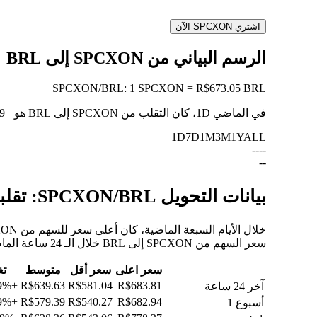
اشتري SPCXON الآن
الرسم البياني من SPCXON إلى BRL
SPCXON
/
BRL
:
1 SPCXON = R$673.05 BRL
في الماضي 1D، كان التقلب من SPCXON إلى BRL هو
+15.49%
1D
7D
1M
3M
1Y
ALL
--
--
--
بيانات التحويل SPCXON/BRL: تقلبات القيمة وتغييرات الأسعار من SPCXON إلى BRL
سعر السهم من SPCXON إلى BRL خلال الـ 24 ساعة الماضية، والـ 30 يومًا الماضية، والـ 90 يومًا الماضية.
سعر اعلى
سعر أقل
متوسط
تغ
+15.49%
R$639.63
R$581.04
R$683.81
آخر 24 ساعة
+21.59%
R$579.39
R$540.27
R$682.94
أسبوع 1