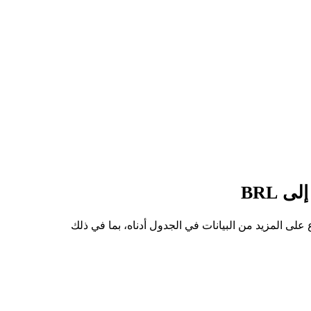
ى سعر للسهم من SPCXON إلى BRL هو R$682.94، وأدنى سعر هو R$540.27. يمكنك الاطلاع على المزيد من البيانات في الجدول أدناه، بما في ذلك