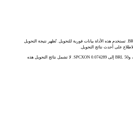
يوفر مُحوّل LBank سعر الصرف الفوري لـ SPCXON وBRL، مما يُسهّل عليك تحويل SPACEX (ONDO TOKENIZED STOCK)(SPCXON) إلى BRL. تستخدم هذه الأداة بيانات فورية للتحويل. تُظهر نتيجة التحويل
قيمة 1 SPCXON حاليًا هي R$673.05، مما يعني أن شراء 5 SPCXON سيكلفك R$3.37K. وبالمثل، يمكن تحويل 1 BRL إلى 0.00148578 SPCXON، و50 BRL إلى 0.074289 SPCXON. لا تشمل نتائج التحويل هذه