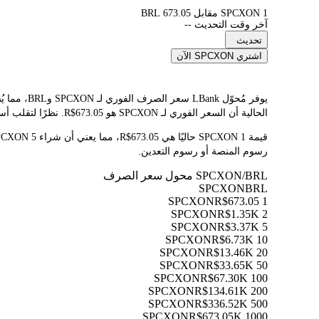
1 SPCXON مقابل 673.05 BRL
آخر وقت التحديث --
تحديث
اشتري SPCXON الآن
الحالية أن السعر الفوري لـ SPCXON هو R$673.05. نظرًا لتقلب أسعار العملات المشفرة باستمرار، ننصحك بالعودة إلى هذه الصفحة قبل التداول للاطلاع على أحدث نتائج التحويل.
رسوم المنصة أو رسوم التعدين.
SPCXON/BRL محول سعر الصرف
SPCXON
BRL
R$673.05
1 SPCXON
R$1.35K
2 SPCXON
R$3.37K
5 SPCXON
R$6.73K
10 SPCXON
R$13.46K
20 SPCXON
R$33.65K
50 SPCXON
R$67.30K
100 SPCXON
R$134.61K
200 SPCXON
R$336.52K
500 SPCXON
R$673.05K
1000 SPCXON