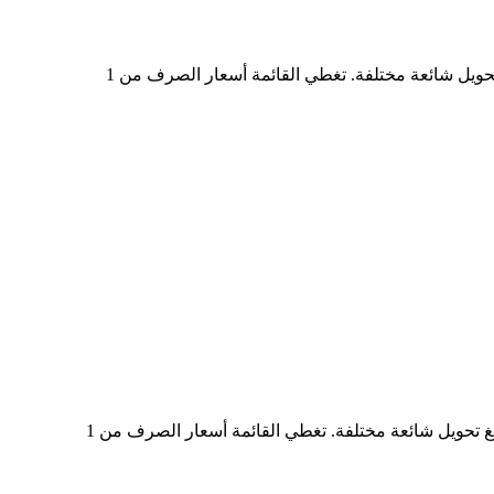
في الجدول أعلاه، ستجد مخططًا شاملًا لبيانات تحويل العملات من SPCXON إلى BRL، يُظهر علاقة قيمة الدولار الأمريكي بمبالغ تحويل شائعة مختلفة. تغطي القائمة أسعار الصرف من 1
في الجدول أعلاه، ستجد مخططًا شاملًا لبيانات التحويل من BRL إلى SPCXON، يُظهر علاقة القيمة بين BRL وSPCXON عند مبالغ تحويل شائعة مختلفة. تغطي القائمة أسعار الصرف من 1