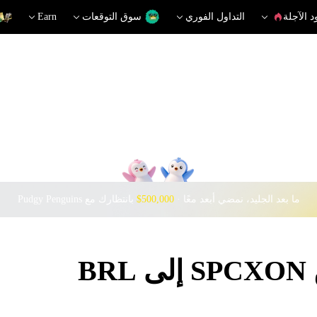
د الآجلة
التداول الفوري
سوق التوقعات
Earn
ما بعد الجليد، نمضي أبعد معًا · ‎
$500,000
بانتظارك مع Pudgy Penguins
B