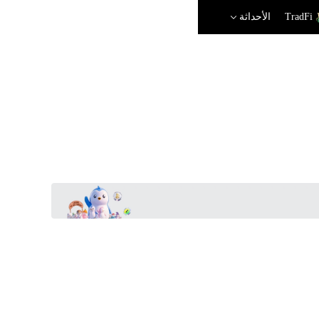
TradFi
الأحداثة