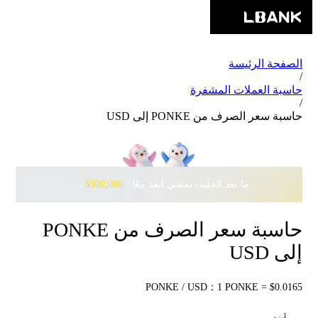
الصفحة الرئيسة
/
حاسبة العملات المشفرة
/
حاسبة سعر الصرف من PONKE إلى USD
ما بعد الجليد، نمضي أبعد معًا · ‎
$500,000
بانتظارك مع Pudgy Penguins
حاسبة سعر الصرف من PONKE
إلى USD
PONKE / USD：1 PONKE = $0.0165