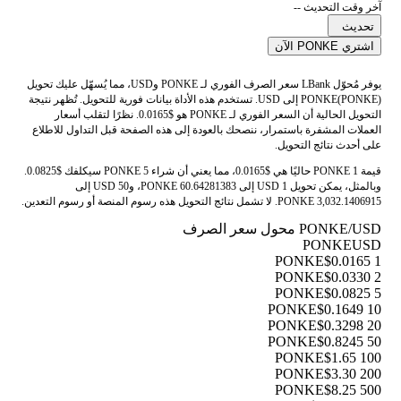
آخر وقت التحديث --
تحديث
اشتري PONKE الآن
يوفر مُحوّل LBank سعر الصرف الفوري لـ PONKE وUSD، مما يُسهّل عليك تحويل
PONKE(PONKE) إلى USD. تستخدم هذه الأداة بيانات فورية للتحويل. تُظهر نتيجة
التحويل الحالية أن السعر الفوري لـ PONKE هو $0.0165. نظرًا لتقلب أسعار
العملات المشفرة باستمرار، ننصحك بالعودة إلى هذه الصفحة قبل التداول للاطلاع
على أحدث نتائج التحويل.
قيمة 1 PONKE حاليًا هي $0.0165، مما يعني أن شراء 5 PONKE سيكلفك $0.0825.
وبالمثل، يمكن تحويل 1 USD إلى 60.64281383 PONKE، و50 USD إلى
3,032.1406915 PONKE. لا تشمل نتائج التحويل هذه رسوم المنصة أو رسوم التعدين.
PONKE/USD محول سعر الصرف
PONKE
USD
$0.0165
1 PONKE
$0.0330
2 PONKE
$0.0825
5 PONKE
$0.1649
10 PONKE
$0.3298
20 PONKE
$0.8245
50 PONKE
$1.65
100 PONKE
$3.30
200 PONKE
$8.25
500 PONKE