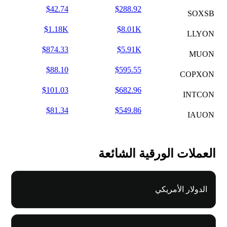
$42.74
$288.92
SOXSB
$1.18K
$8.01K
LLYON
$874.33
$5.91K
MUON
$88.10
$595.55
COPXON
$101.03
$682.96
INTCON
$81.34
$549.86
IAUON
العملات الورقية الشائعة
الدولار الأمريكي