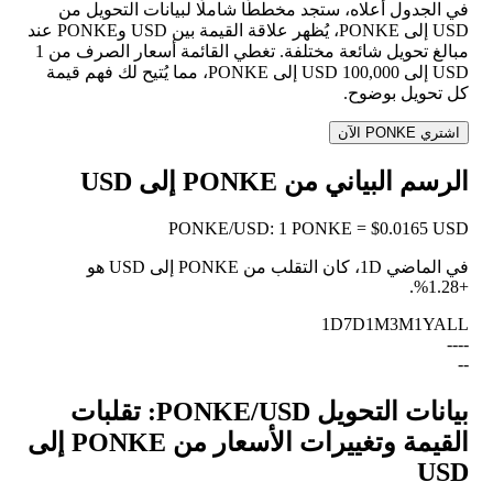
في الجدول أعلاه، ستجد مخططًا شاملًا لبيانات التحويل من
USD إلى PONKE، يُظهر علاقة القيمة بين USD وPONKE عند
مبالغ تحويل شائعة مختلفة. تغطي القائمة أسعار الصرف من 1
USD إلى 100,000 USD إلى PONKE، مما يُتيح لك فهم قيمة
كل تحويل بوضوح.
اشتري PONKE الآن
الرسم البياني من PONKE إلى USD
PONKE
/
USD
:
1 PONKE = $0.0165 USD
في الماضي 1D، كان التقلب من PONKE إلى USD هو
.
+1.28%
1D
7D
1M
3M
1Y
ALL
--
--
--
بيانات التحويل PONKE/USD: تقلبات
القيمة وتغييرات الأسعار من PONKE إلى
USD