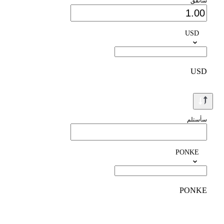
سأنفق
USD
USD
سأستلم
PONKE
PONKE