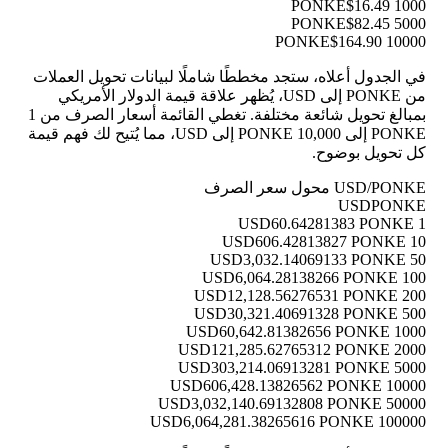
$16.49
1000 PONKE
$82.45
5000 PONKE
$164.90
10000 PONKE
في الجدول أعلاه، ستجد مخططًا شاملًا لبيانات تحويل العملات
من PONKE إلى USD، يُظهر علاقة قيمة الدولار الأمريكي
بمبالغ تحويل شائعة مختلفة. تغطي القائمة أسعار الصرف من 1
PONKE إلى 10,000 PONKE إلى USD، مما يُتيح لك فهم قيمة
كل تحويل بوضوح.
USD/PONKE محول سعر الصرف
USD
PONKE
60.64281383 PONKE
1 USD
606.42813827 PONKE
10 USD
3,032.14069133 PONKE
50 USD
6,064.28138266 PONKE
100 USD
12,128.56276531 PONKE
200 USD
30,321.40691328 PONKE
500 USD
60,642.81382656 PONKE
1000 USD
121,285.62765312 PONKE
2000 USD
303,214.06913281 PONKE
5000 USD
606,428.13826562 PONKE
10000 USD
3,032,140.69132808 PONKE
50000 USD
6,064,281.38265616 PONKE
100000 USD