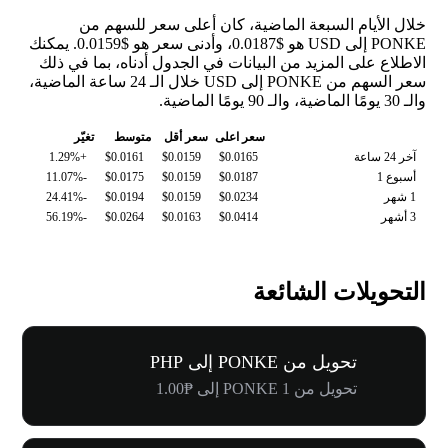
خلال الأيام السبعة الماضية، كان أعلى سعر للسهم من
PONKE إلى USD هو $0.0187، وأدنى سعر هو $0.0159. يمكنك
الاطلاع على المزيد من البيانات في الجدول أدناه، بما في ذلك
سعر السهم من PONKE إلى USD خلال الـ 24 ساعة الماضية،
والـ 30 يومًا الماضية، والـ 90 يومًا الماضية.
سعر اعلى
سعر أقل
متوسط
تغيّر
آخر 24 ساعة
$0.0165
$0.0159
$0.0161
+1.29%
أسبوع 1
$0.0187
$0.0159
$0.0175
-11.07%
1 شهر
$0.0234
$0.0159
$0.0194
-24.41%
3 أشهر
$0.0414
$0.0163
$0.0264
-56.19%
التحويلات الشائعة
تحويل من PONKE إلى PHP
تحويل من 1 PONKE إلى ₱1.00