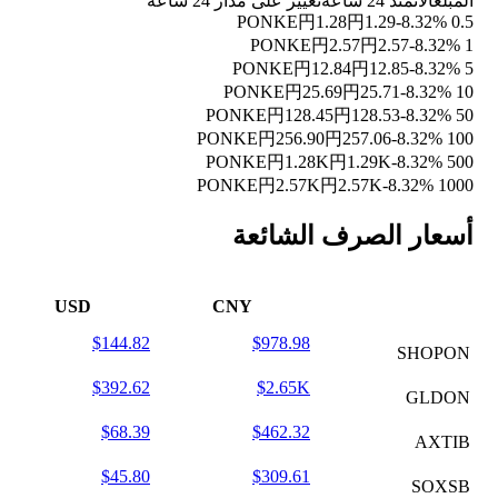
المبلغ
الآن
منذ 24 ساعة
تغيير على مدار 24 ساعة
円1.28
円1.29
-8.32%
0.5 PONKE
円2.57
円2.57
-8.32%
1 PONKE
円12.84
円12.85
-8.32%
5 PONKE
円25.69
円25.71
-8.32%
10 PONKE
円128.45
円128.53
-8.32%
50 PONKE
円256.90
円257.06
-8.32%
100 PONKE
円1.28K
円1.29K
-8.32%
500 PONKE
円2.57K
円2.57K
-8.32%
1000 PONKE
أسعار الصرف الشائعة
USD
CNY
$144.82
$978.98
SHOPON
$392.62
$2.65K
GLDON
$68.39
$462.32
AXTIB
$45.80
$309.61
SOXSB