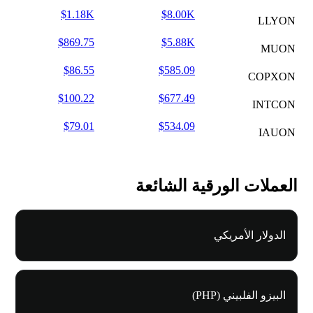
$1.18K
$8.00K
LLYON
$869.75
$5.88K
MUON
$86.55
$585.09
COPXON
$100.22
$677.49
INTCON
$79.01
$534.09
IAUON
العملات الورقية الشائعة
الدولار الأمريكي
البيزو الفلبيني (PHP)