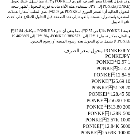
يوفر مُحوّل LBank سعر الصرف الفوري لـ PONKE وJPY، مما يُسهّل عليك تحويل
PONKE(PONKE) إلى JPY. تستخدم هذه الأداة بيانات فورية للتحويل. تُظهر نتيجة
التحويل الحالية أن السعر الفوري لـ PONKE هو 円2.57. نظرًا لتقلب أسعار العملات
المشفرة باستمرار، ننصحك بالعودة إلى هذه الصفحة قبل التداول للاطلاع على أحدث
نتائج التحويل.
قيمة 1 PONKE حاليًا هي 円2.57، مما يعني أن شراء 5 PONKE سيكلفك 円12.84.
وبالمثل، يمكن تحويل 1 JPY إلى 0.38925721 PONKE، و50 JPY إلى 19.4628605
PONKE. لا تشمل نتائج التحويل هذه رسوم المنصة أو رسوم التعدين.
PONKE/JPY محول سعر الصرف
PONKE
JPY
円2.57
1 PONKE
円5.14
2 PONKE
円12.84
5 PONKE
円25.69
10 PONKE
円51.38
20 PONKE
円128.45
50 PONKE
円256.90
100 PONKE
円513.80
200 PONKE
円1.28K
500 PONKE
円2.57K
1000 PONKE
円12.84K
5000 PONKE
円25.69K
10000 PONKE