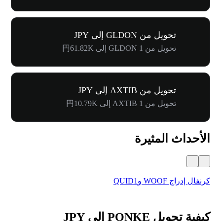
تحويل من GLDON إلى JPY
تحويل من 1 GLDON إلى 円61.82K
تحويل من AXTIB إلى JPY
تحويل من 1 AXTIB إلى 円10.79K
الأحداث المثيرة
كرنفال إدراج WOOF وQUID1
أول
كيفية تحويل PONKE إلى JPY