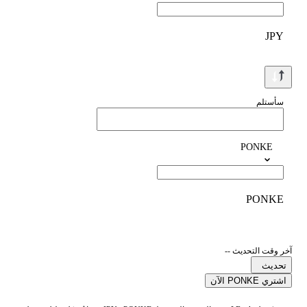
JPY
سأستلم
PONKE
PONKE
آخر وقت التحديث --
تحديث
اشتري PONKE الآن