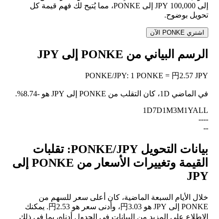
إلى 100,000 JPY إلى PONKE، مما يُتيح لك فهم قيمة كل
تحويل بوضوح.
اشتري PONKE الآن
الرسم البياني من PONKE إلى JPY
PONKE
/
JPY
:
1 PONKE = 円2.57 JPY
في الماضي 1D، كان التقلب من PONKE إلى JPY هو
-8.74%
.
1D
7D
1M
3M
1Y
ALL
--
--
--
بيانات التحويل PONKE/JPY: تقلبات
القيمة وتغييرات الأسعار من PONKE إلى
JPY
خلال الأيام السبعة الماضية، كان أعلى سعر للسهم من
PONKE إلى JPY هو 円3.03، وأدنى سعر هو 円2.53. يمكنك
الاطلاع على المزيد من البيانات في الجدول أدناه، بما في ذلك