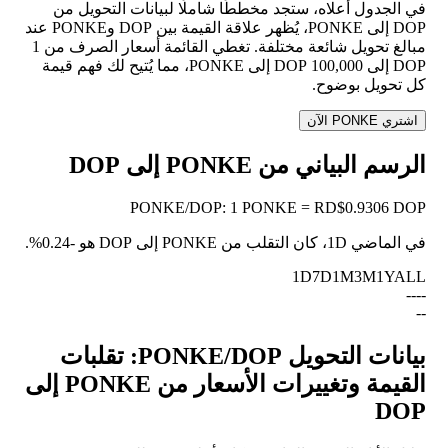
في الجدول أعلاه، ستجد مخططًا شاملًا لبيانات التحويل من
DOP إلى PONKE، يُظهر علاقة القيمة بين DOP وPONKE عند
مبالغ تحويل شائعة مختلفة. تغطي القائمة أسعار الصرف من 1
DOP إلى 100,000 DOP إلى PONKE، مما يُتيح لك فهم قيمة
كل تحويل بوضوح.
اشتري PONKE الآن
الرسم البياني من PONKE إلى DOP
PONKE
/
DOP
:
1 PONKE = RD$0.9306 DOP
في الماضي 1D، كان التقلب من PONKE إلى DOP هو
-0.24%
.
1D
7D
1M
3M
1Y
ALL
--
--
--
بيانات التحويل PONKE/DOP: تقلبات
القيمة وتغييرات الأسعار من PONKE إلى
DOP