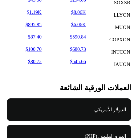
SOXSB
$1.19K
$8.06K
LLYON
$895.85
$6.06K
MUON
$87.40
$590.84
COPXON
$100.70
$680.73
INTCON
$80.72
$545.66
IAUON
العملات الورقية الشائعة
الدولار الأمريكي
البيزو الفلبيني (PHP)