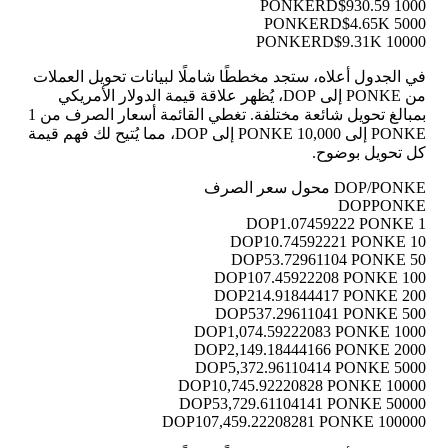
RD$930.59
1000 PONKE
RD$4.65K
5000 PONKE
RD$9.31K
10000 PONKE
في الجدول أعلاه، ستجد مخططًا شاملًا لبيانات تحويل العملات
من PONKE إلى DOP، يُظهر علاقة قيمة الدولار الأمريكي
بمبالغ تحويل شائعة مختلفة. تغطي القائمة أسعار الصرف من 1
PONKE إلى 10,000 PONKE إلى DOP، مما يُتيح لك فهم قيمة
كل تحويل بوضوح.
DOP/PONKE محول سعر الصرف
DOP
PONKE
1.07459222 PONKE
1 DOP
10.74592221 PONKE
10 DOP
53.72961104 PONKE
50 DOP
107.45922208 PONKE
100 DOP
214.91844417 PONKE
200 DOP
537.29611041 PONKE
500 DOP
1,074.59222083 PONKE
1000 DOP
2,149.18444166 PONKE
2000 DOP
5,372.96110414 PONKE
5000 DOP
10,745.92220828 PONKE
10000 DOP
53,729.61104141 PONKE
50000 DOP
107,459.22208281 PONKE
100000 DOP