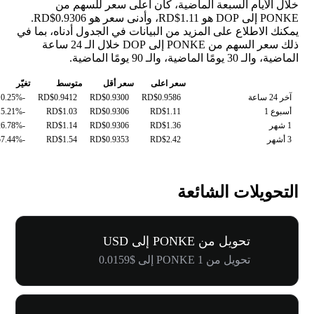
خلال الأيام السبعة الماضية، كان أعلى سعر للسهم من
PONKE إلى DOP هو RD$1.11، وأدنى سعر هو RD$0.9306.
يمكنك الاطلاع على المزيد من البيانات في الجدول أدناه، بما في
ذلك سعر السهم من PONKE إلى DOP خلال الـ 24 ساعة
الماضية، والـ 30 يومًا الماضية، والـ 90 يومًا الماضية.
سعر اعلى
سعر أقل
متوسط
تغيّر
آخر 24 ساعة
RD$0.9586
RD$0.9300
RD$0.9412
-0.25%
أسبوع 1
RD$1.11
RD$0.9306
RD$1.03
-15.21%
1 شهر
RD$1.36
RD$0.9306
RD$1.14
-26.78%
3 أشهر
RD$2.42
RD$0.9353
RD$1.54
-57.44%
التحويلات الشائعة
تحويل من PONKE إلى USD
تحويل من 1 PONKE إلى $0.0159