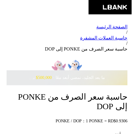
الصفحة الرئيسة
/
حاسبة العملات المشفرة
/
حاسبة سعر الصرف من PONKE إلى DOP
ما بعد الجليد، نمضي أبعد معًا · ‎
$500,000
بانتظارك مع Pudgy Penguins
حاسبة سعر الصرف من PONKE
إلى DOP
PONKE / DOP：1 PONKE = RD$0.9306