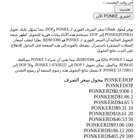
آخر وقت التحديث --
تحديث
اشتري PONKE الآن
يوفر مُحوّل LBank سعر الصرف الفوري لـ PONKE وDOP، مما يُسهّل عليك تحويل
PONKE(PONKE) إلى DOP. تستخدم هذه الأداة بيانات فورية للتحويل. تُظهر نتيجة
التحويل الحالية أن السعر الفوري لـ PONKE هو RD$0.9306. نظرًا لتقلب أسعار
العملات المشفرة باستمرار، ننصحك بالعودة إلى هذه الصفحة قبل التداول للاطلاع
على أحدث نتائج التحويل.
قيمة 1 PONKE حاليًا هي RD$0.9306، مما يعني أن شراء 5 PONKE سيكلفك
RD$4.65. وبالمثل، يمكن تحويل 1 DOP إلى 1.07459222 PONKE، و50 DOP إلى
53.729611 PONKE. لا تشمل نتائج التحويل هذه رسوم المنصة أو رسوم التعدين.
PONKE/DOP محول سعر الصرف
PONKE
DOP
RD$0.9306
1 PONKE
RD$1.86
2 PONKE
RD$4.65
5 PONKE
RD$9.31
10 PONKE
RD$18.61
20 PONKE
RD$46.53
50 PONKE
RD$93.06
100 PONKE
RD$186.12
200 PONKE
RD$465.29
500 PONKE