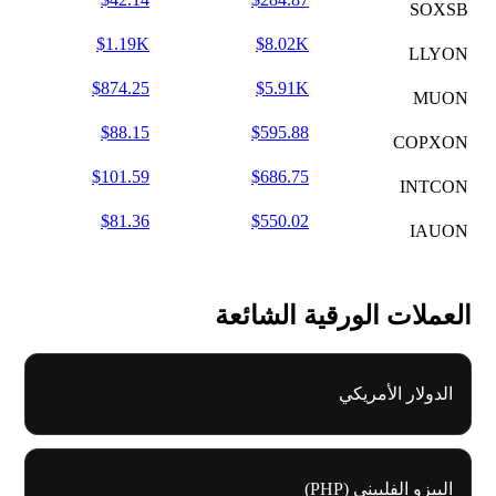
SOXSB
$1.19K
$8.02K
LLYON
$874.25
$5.91K
MUON
$88.15
$595.88
COPXON
$101.59
$686.75
INTCON
$81.36
$550.02
IAUON
العملات الورقية الشائعة
الدولار الأمريكي
البيزو الفلبيني (PHP)