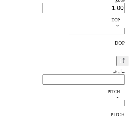
سأنفق
DOP
DOP
سأستلم
PITCH
PITCH