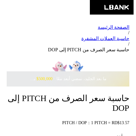
الصفحة الرئيسة
/
حاسبة العملات المشفرة
/
حاسبة سعر الصرف من PITCH إلى DOP
ما بعد الجليد، نمضي أبعد معًا · ‎
$500,000
بانتظارك مع Pudgy Penguins
حاسبة سعر الصرف من PITCH إلى
DOP
PITCH / DOP：1 PITCH = RD$13.57