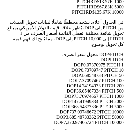
RD$13.57K
1000 PITCH
RD$67.83K
5000 PITCH
RD$135.67K
10000 PITCH
في الجدول أعلاه، ستجد مخططًا شاملًا لبيانات تحويل العملات
من PITCH إلى DOP، يُظهر علاقة قيمة الدولار الأمريكي بمبالغ
تحويل شائعة مختلفة. تغطي القائمة أسعار الصرف من 1
PITCH إلى 10,000 PITCH إلى DOP، مما يُتيح لك فهم قيمة
كل تحويل بوضوح.
DOP/PITCH محول سعر الصرف
DOP
PITCH
0.07370975 PITCH
1 DOP
0.73709747 PITCH
10 DOP
3.68548733 PITCH
50 DOP
7.37097467 PITCH
100 DOP
14.74194933 PITCH
200 DOP
36.85487334 PITCH
500 DOP
73.70974667 PITCH
1000 DOP
147.41949334 PITCH
2000 DOP
368.54873336 PITCH
5000 DOP
737.09746672 PITCH
10000 DOP
3,685.48733362 PITCH
50000 DOP
7,370.97466724 PITCH
100000 DOP