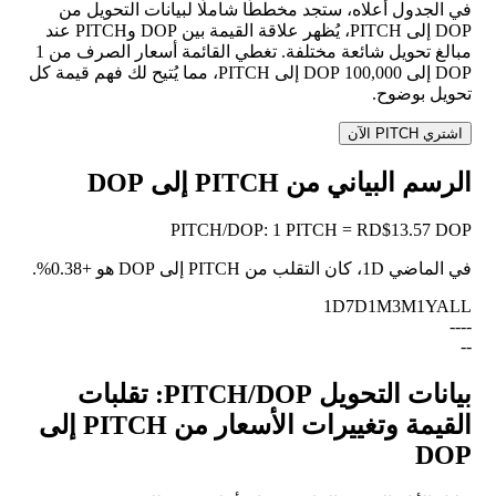
في الجدول أعلاه، ستجد مخططًا شاملًا لبيانات التحويل من
DOP إلى PITCH، يُظهر علاقة القيمة بين DOP وPITCH عند
مبالغ تحويل شائعة مختلفة. تغطي القائمة أسعار الصرف من 1
DOP إلى 100,000 DOP إلى PITCH، مما يُتيح لك فهم قيمة كل
تحويل بوضوح.
اشتري PITCH الآن
الرسم البياني من PITCH إلى DOP
PITCH
/
DOP
:
1 PITCH = RD$13.57 DOP
في الماضي 1D، كان التقلب من PITCH إلى DOP هو
+0.38%
.
1D
7D
1M
3M
1Y
ALL
--
--
--
بيانات التحويل PITCH/DOP: تقلبات
القيمة وتغييرات الأسعار من PITCH إلى
DOP