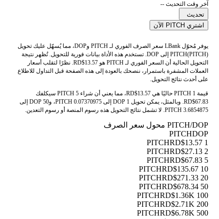
آخر وقت التحديث --
تحديث
اشتري PITCH الآن
يوفر مُحوّل LBank سعر الصرف الفوري لـ PITCH وDOP، مما يُسهّل عليك تحويل
PITCH(PITCH) إلى DOP. تستخدم هذه الأداة بيانات فورية للتحويل. تُظهر نتيجة
التحويل الحالية أن السعر الفوري لـ PITCH هو RD$13.57. نظرًا لتقلب أسعار
العملات المشفرة باستمرار، ننصحك بالعودة إلى هذه الصفحة قبل التداول للاطلاع
على أحدث نتائج التحويل.
قيمة 1 PITCH حاليًا هي RD$13.57، مما يعني أن شراء 5 PITCH سيكلفك
RD$67.83. وبالمثل، يمكن تحويل 1 DOP إلى 0.07370975 PITCH، و50 DOP إلى
3.6854875 PITCH. لا تشمل نتائج التحويل هذه رسوم المنصة أو رسوم التعدين.
PITCH/DOP محول سعر الصرف
PITCH
DOP
RD$13.57
1 PITCH
RD$27.13
2 PITCH
RD$67.83
5 PITCH
RD$135.67
10 PITCH
RD$271.33
20 PITCH
RD$678.34
50 PITCH
RD$1.36K
100 PITCH
RD$2.71K
200 PITCH
RD$6.78K
500 PITCH