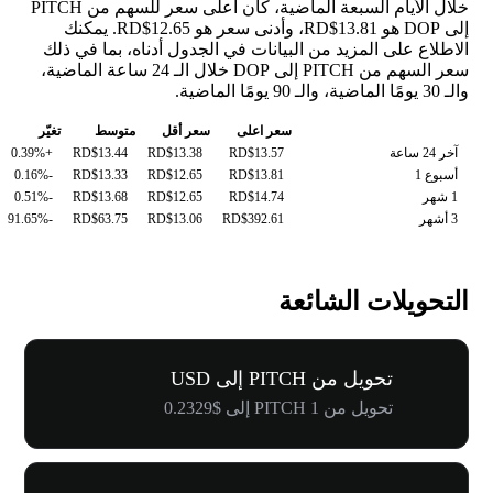
خلال الأيام السبعة الماضية، كان أعلى سعر للسهم من PITCH
إلى DOP هو RD$13.81، وأدنى سعر هو RD$12.65. يمكنك
الاطلاع على المزيد من البيانات في الجدول أدناه، بما في ذلك
سعر السهم من PITCH إلى DOP خلال الـ 24 ساعة الماضية،
والـ 30 يومًا الماضية، والـ 90 يومًا الماضية.
سعر اعلى
سعر أقل
متوسط
تغيّر
آخر 24 ساعة
RD$13.57
RD$13.38
RD$13.44
+0.39%
أسبوع 1
RD$13.81
RD$12.65
RD$13.33
-0.16%
1 شهر
RD$14.74
RD$12.65
RD$13.68
-0.51%
3 أشهر
RD$392.61
RD$13.06
RD$63.75
-91.65%
التحويلات الشائعة
تحويل من PITCH إلى USD
تحويل من 1 PITCH إلى $0.2329