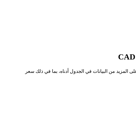
ر للسهم من PITCH إلى CAD هو C$0.3357، وأدنى سعر هو C$0.3040. يمكنك الاطلاع على المزيد من البيانات في الجدول أدناه، بما في ذلك سعر