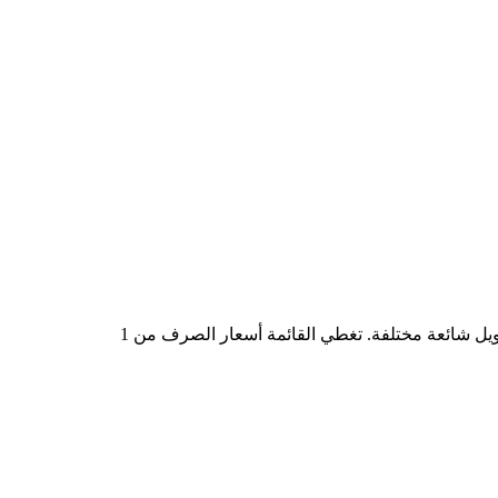
في الجدول أعلاه، ستجد مخططًا شاملًا لبيانات التحويل من CAD إلى PITCH، يُظهر علاقة القيمة بين CAD وPITCH عند مبالغ تحويل شائعة مختلفة. تغطي القائمة أسعار الصرف من 1