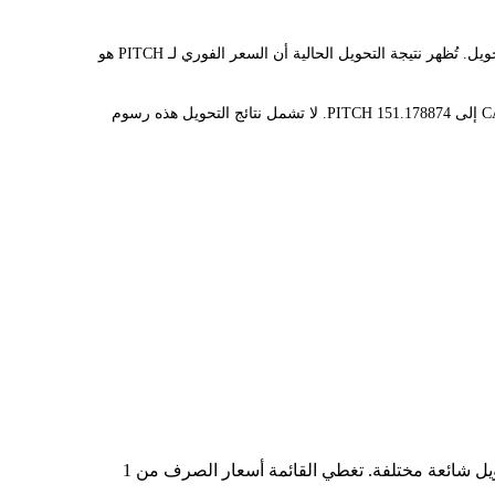
يوفر مُحوّل LBank سعر الصرف الفوري لـ PITCH وCAD، مما يُسهّل عليك تحويل PITCH(PITCH) إلى CAD. تستخدم هذه الأداة بيانات فورية للتحويل. تُظهر نتيجة التحويل الحالية أن السعر الفوري لـ PITCH هو
قيمة 1 PITCH حاليًا هي C$0.3307، مما يعني أن شراء 5 PITCH سيكلفك C$1.65. وبالمثل، يمكن تحويل 1 CAD إلى 3.02357748 PITCH، و50 CAD إلى 151.178874 PITCH. لا تشمل نتائج التحويل هذه رسوم
في الجدول أعلاه، ستجد مخططًا شاملًا لبيانات تحويل العملات من PITCH إلى CAD، يُظهر علاقة قيمة الدولار الأمريكي بمبالغ تحويل شائعة مختلفة. تغطي القائمة أسعار الصرف من 1