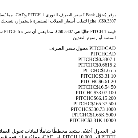
C$0.3307. نظرًا لتقلب أسعار العملات المشفرة باستمرار، ننصحك بالعودة إلى هذه الصفحة قبل التداول للاطلاع على أحدث نتائج التحويل.
المنصة أو رسوم التعدين.
PITCH/CAD محول سعر الصرف
PITCH
CAD
C$0.3307
1 PITCH
C$0.6615
2 PITCH
C$1.65
5 PITCH
C$3.31
10 PITCH
C$6.61
20 PITCH
C$16.54
50 PITCH
C$33.07
100 PITCH
C$66.15
200 PITCH
C$165.37
500 PITCH
C$330.73
1000 PITCH
C$1.65K
5000 PITCH
C$3.31K
10000 PITCH
PITCH إلى 10,000 PITCH إلى CAD، مما يُتيح لك فهم قيمة كل تحويل بوضوح.