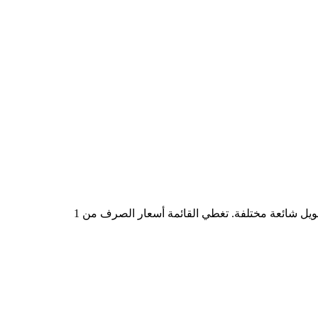
في الجدول أعلاه، ستجد مخططًا شاملًا لبيانات التحويل من GBP إلى PFEON، يُظهر علاقة القيمة بين GBP وPFEON عند مبالغ تحويل شائعة مختلفة. تغطي القائمة أسعار الصرف من 1