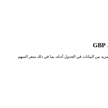
ن PFEON إلى GBP هو £20.64، وأدنى سعر هو £19.54. يمكنك الاطلاع على المزيد من البيانات في الجدول أدناه، بما في ذلك سعر السهم