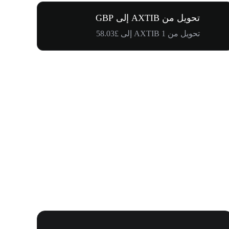
تحويل من AXTIB إلى GBP
تحويل من 1 AXTIB إلى £58.03
كرنفال إدراج WOOF و1