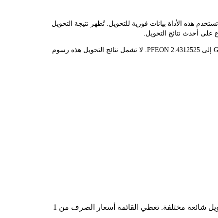
مُحوّل LBank سعر الصرف الفوري لـ PFEON وGBP، مما يُسهّل عليك تحويل PFIZER (ONDO TOKENIZED STOCK)(PFEON) إلى GBP. تستخدم هذه الأداة بيانات فورية للتحويل. تُظهر نتيجة التحويل
قيمة 1 PFEON حاليًا هي £20.57، مما يعني أن شراء 5 PFEON سيكلفك £102.83. وبالمثل، يمكن تحويل 1 GBP إلى 0.04862505 PFEON، و50 GBP إلى 2.4312525 PFEON. لا تشمل نتائج التحويل هذه رسوم
في الجدول أعلاه، ستجد مخططًا شاملًا لبيانات تحويل العملات من PFEON إلى GBP، يُظهر علاقة قيمة الدولار الأمريكي بمبالغ تحويل شائعة مختلفة. تغطي القائمة أسعار الصرف من 1