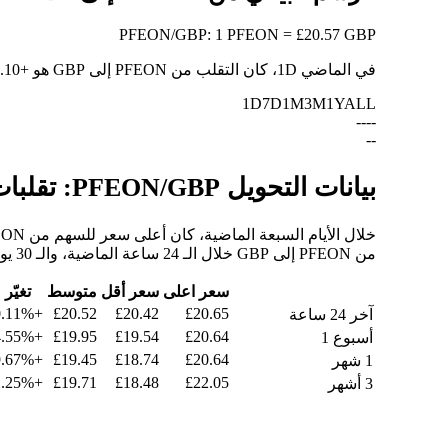
PFEON
/
GBP
:
1 PFEON = £20.57 GBP
في الماضي 1D، كان التقلب من PFEON إلى GBP هو
+0.10%
1D
7D
1M
3M
1Y
ALL
--
--
--
بيانات التحويل PFEON/GBP: تقلبات القيمة وتغييرات الأسعار من PFEON إلى GBP
من PFEON إلى GBP خلال الـ 24 ساعة الماضية، والـ 30 يومًا الماضية، والـ 90 يومًا الماضية.
سعر اعلى
سعر أقل
متوسط
تغيّر
+0.11%
£20.52
£20.42
£20.65
آخر 24 ساعة
+4.55%
£19.95
£19.54
£20.64
أسبوع 1
+9.67%
£19.45
£18.74
£20.64
1 شهر
+1.25%
£19.71
£18.48
£22.05
3 أشهر