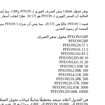
الحالية أن السعر الفوري لـ PFEON هو £20.57. نظرًا لتقلب أسعار العملات المشفرة باستمرار، ننصحك بالعودة إلى هذه الصفحة قبل التداول للاطلاع على أحدث نتائج التحويل.
المنصة أو رسوم التعدين.
PFEON/GBP محول سعر الصرف
PFEON
GBP
£20.57
1 PFEON
£41.13
2 PFEON
£102.83
5 PFEON
£205.66
10 PFEON
£411.31
20 PFEON
£1.03K
50 PFEON
£2.06K
100 PFEON
£4.11K
200 PFEON
£10.28K
500 PFEON
£20.57K
1000 PFEON
£102.83K
5000 PFEON
£205.66K
10000 PFEON
PFEON إلى 10,000 PFEON إلى GBP، مما يُتيح لك فهم قيمة كل تحويل بوضوح.