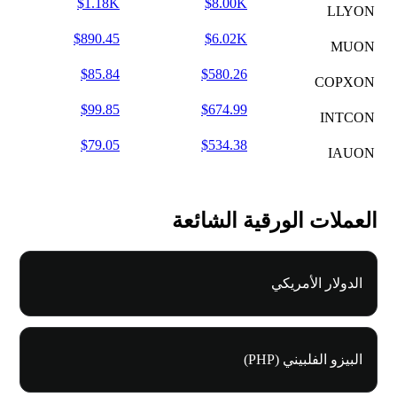
$1.18K
$8.00K
LLYON
$890.45
$6.02K
MUON
$85.84
$580.26
COPXON
$99.85
$674.99
INTCON
$79.05
$534.38
IAUON
العملات الورقية الشائعة
الدولار الأمريكي
البيزو الفلبيني (PHP)