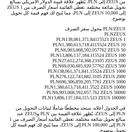
من ZEUS إلى PLN، يُظهر علاقة قيمة الدولار الأمريكي بمبالغ
تحويل شائعة مختلفة. تغطي القائمة أسعار الصرف من 1 ZEUS
إلى 10,000 ZEUS إلى PLN، مما يُتيح لك فهم قيمة كل تحويل
بوضوح.
PLN/ZEUS محول سعر الصرف
PLN
ZEUS
138,061,371.84115523 ZEUS
1 PLN
1,380,613,718.4115524 ZEUS
10 PLN
6,903,068,592.057762 ZEUS
50 PLN
13,806,137,184.115524 ZEUS
100 PLN
27,612,274,368.23105 ZEUS
200 PLN
69,030,685,920.57762 ZEUS
500 PLN
138,061,371,841.15524 ZEUS
1000 PLN
276,122,743,682.3105 ZEUS
2000 PLN
690,306,859,205.7761 ZEUS
5000 PLN
1,380,613,718,411.5522 ZEUS
10000 PLN
6,903,068,592,057.762 ZEUS
50000 PLN
13,806,137,184,115.523 ZEUS
100000 PLN
في الجدول أعلاه، ستجد مخططًا شاملًا لبيانات التحويل من
PLN إلى ZEUS، يُظهر علاقة القيمة بين PLN وZEUS عند
مبالغ تحويل شائعة مختلفة. تغطي القائمة أسعار الصرف من 1
PLN إلى 100,000 PLN إلى ZEUS، مما يُتيح لك فهم قيمة كل
تحويل بوضوح.