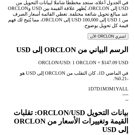
في الجدول أعلاه، ستجد مخططًا شاملًا لبيانات التحويل من
USD إلى ORCLON، يُظهر علاقة القيمة بين USD وORCLON
عند مبالغ تحويل شائعة مختلفة. تغطي القائمة أسعار الصرف
من 1 USD إلى 100,000 USD إلى ORCLON، مما يُتيح لك فهم
قيمة كل تحويل بوضوح.
اشتري ORCLON الآن
الرسم البياني من ORCLON إلى USD
ORCLON
/
USD
:
1 ORCLON = $147.09 USD
في الماضي 1D، كان التقلب من ORCLON إلى USD هو
.
-0.21%
1D
7D
1M
3M
1Y
ALL
--
--
--
بيانات التحويل ORCLON/USD: تقلبات
القيمة وتغييرات الأسعار من ORCLON
إلى USD