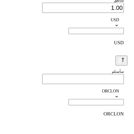
سأنفق
USD
USD
سأستلم
ORCLON
ORCLON