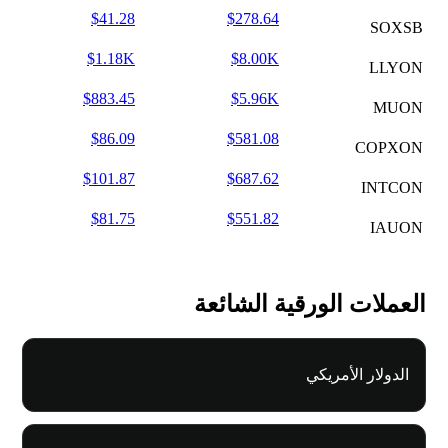
$41.28
$278.64
SOXSB
$1.18K
$8.00K
LLYON
$883.45
$5.96K
MUON
$86.09
$581.08
COPXON
$101.87
$687.62
INTCON
$81.75
$551.82
IAUON
العملات الورقية الشائعة
الدولار الأمريكي