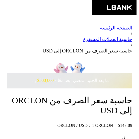
الصفحة الرئيسة
/
حاسبة العملات المشفرة
/
حاسبة سعر الصرف من ORCLON إلى USD
ما بعد الجليد، نمضي أبعد معًا · ‎
$500,000
بانتظارك مع Pudgy Penguins
حاسبة سعر الصرف من ORCLON
إلى USD
ORCLON / USD：1 ORCLON = $147.09