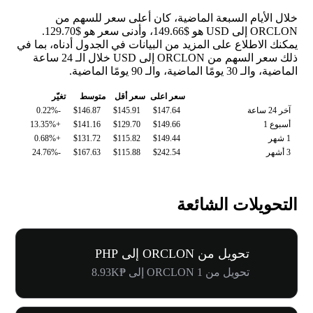
خلال الأيام السبعة الماضية، كان أعلى سعر للسهم من
ORCLON إلى USD هو $149.66، وأدنى سعر هو $129.70.
يمكنك الاطلاع على المزيد من البيانات في الجدول أدناه، بما في
ذلك سعر السهم من ORCLON إلى USD خلال الـ 24 ساعة
الماضية، والـ 30 يومًا الماضية، والـ 90 يومًا الماضية.
سعر اعلى
سعر أقل
متوسط
تغيّر
آخر 24 ساعة
$147.64
$145.91
$146.87
-0.22%
أسبوع 1
$149.66
$129.70
$141.16
+13.35%
1 شهر
$149.44
$115.82
$131.72
+0.68%
3 أشهر
$242.54
$115.88
$167.63
-24.76%
التحويلات الشائعة
تحويل من ORCLON إلى PHP
تحويل من 1 ORCLON إلى ₱8.93K