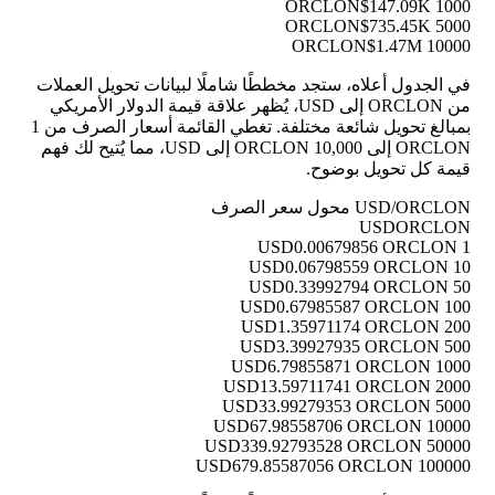
$147.09K
1000 ORCLON
$735.45K
5000 ORCLON
$1.47M
10000 ORCLON
في الجدول أعلاه، ستجد مخططًا شاملًا لبيانات تحويل العملات
من ORCLON إلى USD، يُظهر علاقة قيمة الدولار الأمريكي
بمبالغ تحويل شائعة مختلفة. تغطي القائمة أسعار الصرف من 1
ORCLON إلى 10,000 ORCLON إلى USD، مما يُتيح لك فهم
قيمة كل تحويل بوضوح.
USD/ORCLON محول سعر الصرف
USD
ORCLON
0.00679856 ORCLON
1 USD
0.06798559 ORCLON
10 USD
0.33992794 ORCLON
50 USD
0.67985587 ORCLON
100 USD
1.35971174 ORCLON
200 USD
3.39927935 ORCLON
500 USD
6.79855871 ORCLON
1000 USD
13.59711741 ORCLON
2000 USD
33.99279353 ORCLON
5000 USD
67.98558706 ORCLON
10000 USD
339.92793528 ORCLON
50000 USD
679.85587056 ORCLON
100000 USD