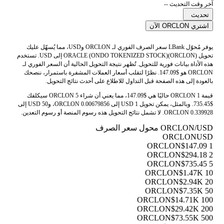
آخر وقت التحديث --
تحديث
اشتري ORCLON الآن
يوفر مُحوّل LBank سعر الصرف الفوري لـ ORCLON وUSD، مما يُسهّل عليك
تحويل ORACLE (ONDO TOKENIZED STOCK)(ORCLON) إلى USD. تستخدم
هذه الأداة بيانات فورية للتحويل. تُظهر نتيجة التحويل الحالية أن السعر الفوري لـ
ORCLON هو $147.09. نظرًا لتقلب أسعار العملات المشفرة باستمرار، ننصحك
بالعودة إلى هذه الصفحة قبل التداول للاطلاع على أحدث نتائج التحويل.
قيمة 1 ORCLON حاليًا هي $147.09، مما يعني أن شراء 5 ORCLON سيكلفك
$735.45. وبالمثل، يمكن تحويل 1 USD إلى 0.00679856 ORCLON، و50 USD إلى
0.339928 ORCLON. لا تشمل نتائج التحويل هذه رسوم المنصة أو رسوم التعدين.
ORCLON/USD محول سعر الصرف
ORCLON
USD
$147.09
1 ORCLON
$294.18
2 ORCLON
$735.45
5 ORCLON
$1.47K
10 ORCLON
$2.94K
20 ORCLON
$7.35K
50 ORCLON
$14.71K
100 ORCLON
$29.42K
200 ORCLON
$73.55K
500 ORCLON