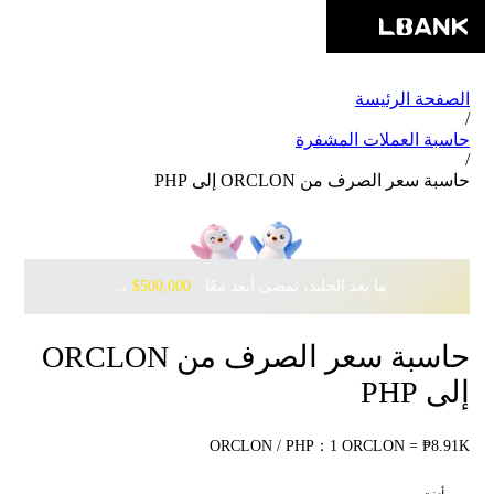
الصفحة الرئيسة
/
حاسبة العملات المشفرة
/
حاسبة سعر الصرف من ORCLON إلى PHP
ما بعد الجليد، نمضي أبعد معًا · ‎
$500,000
بانتظارك مع Pudgy Penguins
حاسبة سعر الصرف من ORCLON
إلى PHP
ORCLON / PHP：1 ORCLON = ₱8.91K