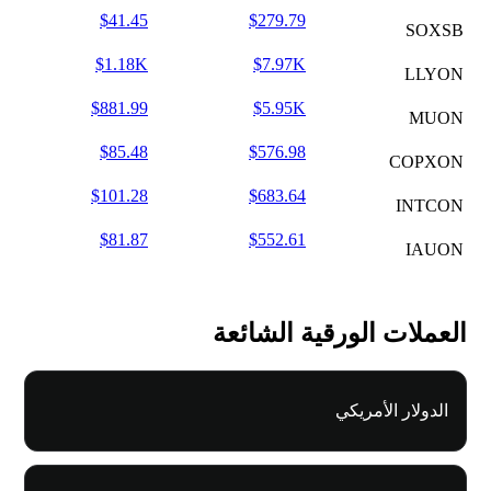
$41.45
$279.79
SOXSB
$1.18K
$7.97K
LLYON
$881.99
$5.95K
MUON
$85.48
$576.98
COPXON
$101.28
$683.64
INTCON
$81.87
$552.61
IAUON
العملات الورقية الشائعة
الدولار الأمريكي