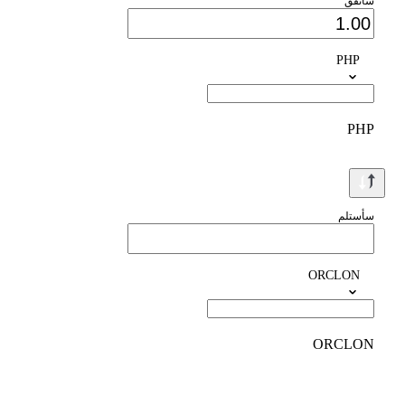
سأنفق
PHP
PHP
سأستلم
ORCLON
ORCLON