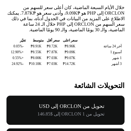
خلال الأيام السبعة الماضية، كان أعلى سعر للسهم من
ORCLON إلى PHP هو ₱9.09K، وأدنى سعر هو ₱7.87K. يمكنك
الاطلاع على المزيد من البيانات في الجدول أدناه، بما في ذلك
سعر السهم من ORCLON إلى PHP خلال الـ 24 ساعة
الماضية، والـ 30 يومًا الماضية، والـ 90 يومًا الماضية.
سعر اعلى
سعر أقل
متوسط
تغيّر
آخر 24 ساعة
₱8.96K
₱8.72K
₱8.91K
-0.05%
أسبوع 1
₱9.09K
₱7.87K
₱8.55K
+12.90%
1 شهر
₱9.07K
₱7.03K
₱8.00K
+0.55%
3 أشهر
₱14.72K
₱7.03K
₱10.18K
-24.92%
التحويلات الشائعة
تحويل من ORCLON إلى USD
تحويل من 1 ORCLON إلى $146.85