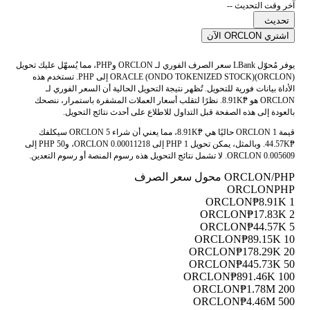
آخر وقت التحديث --
تحديث
اشتري ORCLON الآن
يوفر مُحوّل LBank سعر الصرف الفوري لـ ORCLON وPHP، مما يُسهّل عليك تحويل
ORACLE (ONDO TOKENIZED STOCK)(ORCLON) إلى PHP. تستخدم هذه
الأداة بيانات فورية للتحويل. تُظهر نتيجة التحويل الحالية أن السعر الفوري لـ
ORCLON هو ₱8.91K. نظرًا لتقلب أسعار العملات المشفرة باستمرار، ننصحك
بالعودة إلى هذه الصفحة قبل التداول للاطلاع على أحدث نتائج التحويل.
قيمة 1 ORCLON حاليًا هي ₱8.91K، مما يعني أن شراء 5 ORCLON سيكلفك
₱44.57K. وبالمثل، يمكن تحويل 1 PHP إلى 0.00011218 ORCLON، و50 PHP إلى
0.005609 ORCLON. لا تشمل نتائج التحويل هذه رسوم المنصة أو رسوم التعدين.
ORCLON/PHP محول سعر الصرف
ORCLON
PHP
₱8.91K
1 ORCLON
₱17.83K
2 ORCLON
₱44.57K
5 ORCLON
₱89.15K
10 ORCLON
₱178.29K
20 ORCLON
₱445.73K
50 ORCLON
₱891.46K
100 ORCLON
₱1.78M
200 ORCLON
₱4.46M
500 ORCLON