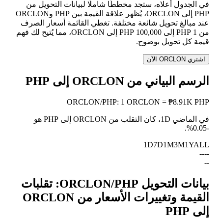
في الجدول أعلاه، ستجد مخططًا شاملًا لبيانات التحويل من
PHP إلى ORCLON، يُظهر علاقة القيمة بين PHP وORCLON
عند مبالغ تحويل شائعة مختلفة. تغطي القائمة أسعار الصرف
من 1 PHP إلى 100,000 PHP إلى ORCLON، مما يُتيح لك فهم
قيمة كل تحويل بوضوح.
اشتري ORCLON الآن
الرسم البياني من ORCLON إلى PHP
ORCLON
/
PHP
:
1 ORCLON = ₱8.91K PHP
في الماضي 1D، كان التقلب من ORCLON إلى PHP هو
.
-0.05%
1D
7D
1M
3M
1Y
ALL
--
--
--
بيانات التحويل ORCLON/PHP: تقلبات
القيمة وتغييرات الأسعار من ORCLON
إلى PHP