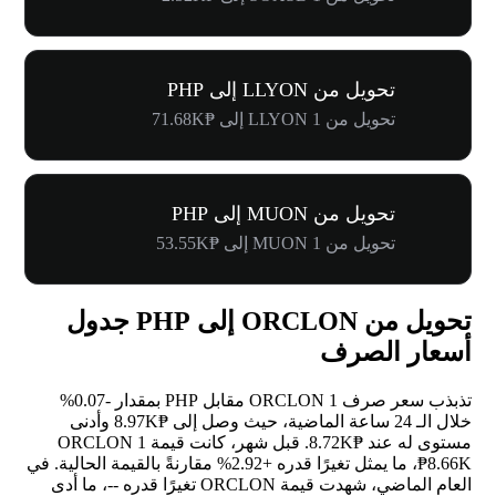
تحويل من LLYON إلى PHP
تحويل من 1 LLYON إلى ₱71.68K
تحويل من MUON إلى PHP
تحويل من 1 MUON إلى ₱53.55K
تحويل من ORCLON إلى PHP جدول
أسعار الصرف
تذبذب سعر صرف 1 ORCLON مقابل PHP بمقدار
-0.07%
خلال الـ 24 ساعة الماضية، حيث وصل إلى ₱8.97K وأدنى
مستوى له عند ₱8.72K. قبل شهر، كانت قيمة 1 ORCLON
₱8.66K، ما يمثل تغيرًا قدره
+2.92%
مقارنةً بالقيمة الحالية. في
العام الماضي، شهدت قيمة ORCLON تغيرًا قدره
--
، ما أدى