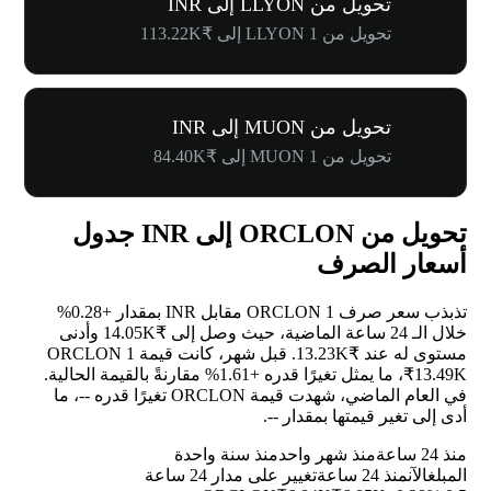
تحويل من LLYON إلى INR
تحويل من 1 LLYON إلى ₹113.22K
تحويل من MUON إلى INR
تحويل من 1 MUON إلى ₹84.40K
تحويل من ORCLON إلى INR جدول
أسعار الصرف
تذبذب سعر صرف 1 ORCLON مقابل INR بمقدار
+0.28%
خلال الـ 24 ساعة الماضية، حيث وصل إلى ₹14.05K وأدنى
مستوى له عند ₹13.23K. قبل شهر، كانت قيمة 1 ORCLON
₹13.49K، ما يمثل تغيرًا قدره
+1.61%
مقارنةً بالقيمة الحالية.
في العام الماضي، شهدت قيمة ORCLON تغيرًا قدره
--
، ما
أدى إلى تغير قيمتها بمقدار
--
.
منذ 24 ساعة
منذ شهر واحد
منذ سنة واحدة
المبلغ
الآن
منذ 24 ساعة
تغيير على مدار 24 ساعة