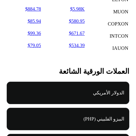
$884.78
$5.98K
MUON
$85.94
$580.95
COPXON
$99.36
$671.67
INTCON
$79.05
$534.39
IAUON
العملات الورقية الشائعة
الدولار الأمريكي
البيزو الفلبيني (PHP)