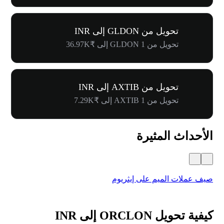
تحويل من GLDON إلى INR
تحويل من 1 GLDON إلى ₹36.97K
تحويل من AXTIB إلى INR
تحويل من 1 AXTIB إلى ₹7.29K
الأحداث المثيرة
صيف عملات الميم على إيثريوم
كرنفال 
كيفية تحويل ORCLON إلى INR