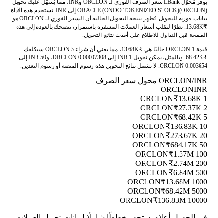
يوفر مُحوّل LBank سعر الصرف الفوري لـ ORCLON وINR، مما يُسهّل عليك تحويل
ORACLE (ONDO TOKENIZED STOCK)(ORCLON) إلى INR. تستخدم هذه الأداة
بيانات فورية للتحويل. تُظهر نتيجة التحويل الحالية أن السعر الفوري لـ ORCLON هو
₹13.68K. نظرًا لتقلب أسعار العملات المشفرة باستمرار، ننصحك بالعودة إلى هذه
الصفحة قبل التداول للاطلاع على أحدث نتائج التحويل.
قيمة 1 ORCLON حاليًا هي ₹13.68K، مما يعني أن شراء 5 ORCLON سيكلفك
₹68.42K. وبالمثل، يمكن تحويل 1 INR إلى 0.00007308 ORCLON، و50 INR إلى
0.003654 ORCLON. لا تشمل نتائج التحويل هذه رسوم المنصة أو رسوم التعدين.
ORCLON/INR محول سعر الصرف
ORCLON
INR
₹13.68K
1 ORCLON
₹27.37K
2 ORCLON
₹68.42K
5 ORCLON
₹136.83K
10 ORCLON
₹273.67K
20 ORCLON
₹684.17K
50 ORCLON
₹1.37M
100 ORCLON
₹2.74M
200 ORCLON
₹6.84M
500 ORCLON
₹13.68M
1000 ORCLON
₹68.42M
5000 ORCLON
₹136.83M
10000 ORCLON
في الجدول أعلاه، ستجد مخططًا شاملًا لبيانات تحويل العملات