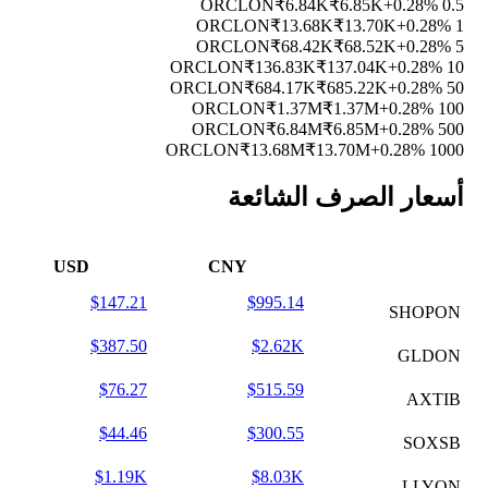
₹6.84K
₹6.85K
+0.28%
0.5 ORCLON
₹13.68K
₹13.70K
+0.28%
1 ORCLON
₹68.42K
₹68.52K
+0.28%
5 ORCLON
₹136.83K
₹137.04K
+0.28%
10 ORCLON
₹684.17K
₹685.22K
+0.28%
50 ORCLON
₹1.37M
₹1.37M
+0.28%
100 ORCLON
₹6.84M
₹6.85M
+0.28%
500 ORCLON
₹13.68M
₹13.70M
+0.28%
1000 ORCLON
أسعار الصرف الشائعة
USD
CNY
$147.21
$995.14
SHOPON
$387.50
$2.62K
GLDON
$76.27
$515.59
AXTIB
$44.46
$300.55
SOXSB
$1.19K
$8.03K
LLYON