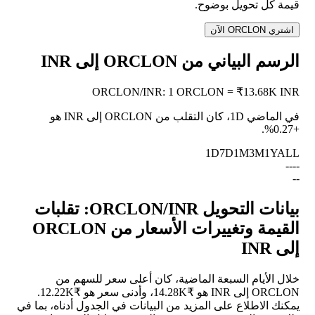
قيمة كل تحويل بوضوح.
اشتري ORCLON الآن
الرسم البياني من ORCLON إلى INR
ORCLON
/
INR
:
1 ORCLON = ₹13.68K INR
في الماضي 1D، كان التقلب من ORCLON إلى INR هو
.
+0.27%
1D
7D
1M
3M
1Y
ALL
--
--
--
بيانات التحويل ORCLON/INR: تقلبات
القيمة وتغييرات الأسعار من ORCLON
إلى INR
خلال الأيام السبعة الماضية، كان أعلى سعر للسهم من
ORCLON إلى INR هو ₹14.28K، وأدنى سعر هو ₹12.22K.
يمكنك الاطلاع على المزيد من البيانات في الجدول أدناه، بما في