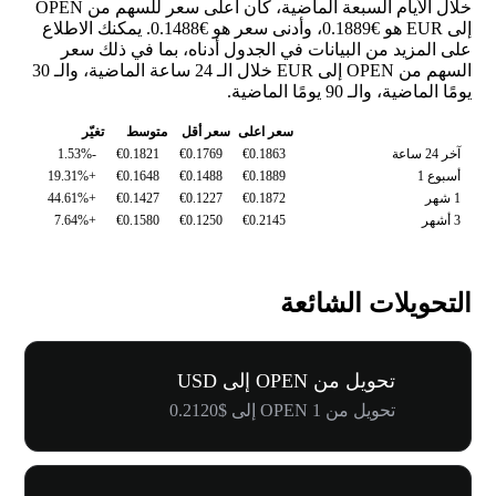
خلال الأيام السبعة الماضية، كان أعلى سعر للسهم من OPEN
إلى EUR هو €0.1889، وأدنى سعر هو €0.1488. يمكنك الاطلاع
على المزيد من البيانات في الجدول أدناه، بما في ذلك سعر
السهم من OPEN إلى EUR خلال الـ 24 ساعة الماضية، والـ 30
يومًا الماضية، والـ 90 يومًا الماضية.
سعر اعلى
سعر أقل
متوسط
تغيّر
آخر 24 ساعة
€0.1863
€0.1769
€0.1821
-1.53%
أسبوع 1
€0.1889
€0.1488
€0.1648
+19.31%
1 شهر
€0.1872
€0.1227
€0.1427
+44.61%
3 أشهر
€0.2145
€0.1250
€0.1580
+7.64%
التحويلات الشائعة
تحويل من OPEN إلى USD
تحويل من 1 OPEN إلى $0.2120