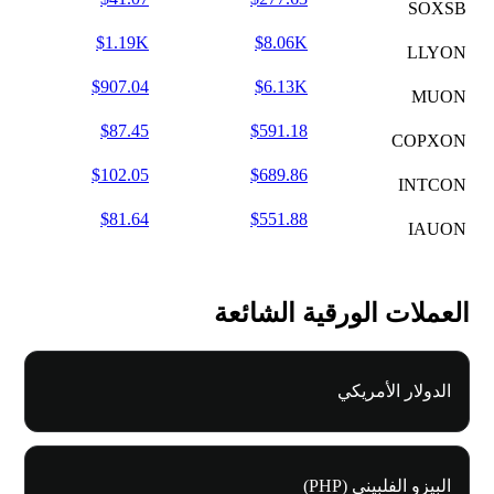
SOXSB
$1.19K
$8.06K
LLYON
$907.04
$6.13K
MUON
$87.45
$591.18
COPXON
$102.05
$689.86
INTCON
$81.64
$551.88
IAUON
العملات الورقية الشائعة
الدولار الأمريكي
البيزو الفلبيني (PHP)