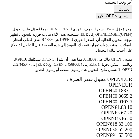
آخر وقت التحديث --
تحديث
اشتري OPEN الآن
يوفر مُحوّل LBank سعر الصرف الفوري لـ OPEN وEUR، مما يُسهّل عليك تحويل
OPENLEDGER(OPEN) إلى EUR. تستخدم هذه الأداة بيانات فورية للتحويل. تُظهر
نتيجة التحويل الحالية أن السعر الفوري لـ OPEN هو €0.1833. نظرًا لتقلب أسعار
العملات المشفرة باستمرار، ننصحك بالعودة إلى هذه الصفحة قبل التداول للاطلاع
على أحدث نتائج التحويل.
قيمة 1 OPEN حاليًا هي €0.1833، مما يعني أن شراء 5 OPEN سيكلفك €0.9163.
وبالمثل، يمكن تحويل 1 EUR إلى 5.45690094 OPEN، و50 EUR إلى 272.845047
OPEN. لا تشمل نتائج التحويل هذه رسوم المنصة أو رسوم التعدين.
OPEN/EUR محول سعر الصرف
OPEN
EUR
€0.1833
1 OPEN
€0.3665
2 OPEN
€0.9163
5 OPEN
€1.83
10 OPEN
€3.67
20 OPEN
€9.16
50 OPEN
€18.33
100 OPEN
€36.65
200 OPEN
€91.63
500 OPEN