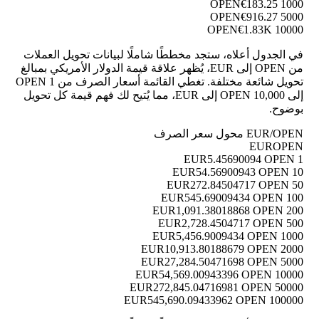
€183.25
1000 OPEN
€916.27
5000 OPEN
€1.83K
10000 OPEN
في الجدول أعلاه، ستجد مخططًا شاملًا لبيانات تحويل العملات
من OPEN إلى EUR، يُظهر علاقة قيمة الدولار الأمريكي بمبالغ
تحويل شائعة مختلفة. تغطي القائمة أسعار الصرف من 1 OPEN
إلى 10,000 OPEN إلى EUR، مما يُتيح لك فهم قيمة كل تحويل
بوضوح.
EUR/OPEN محول سعر الصرف
EUR
OPEN
5.45690094 OPEN
1 EUR
54.56900943 OPEN
10 EUR
272.84504717 OPEN
50 EUR
545.69009434 OPEN
100 EUR
1,091.38018868 OPEN
200 EUR
2,728.4504717 OPEN
500 EUR
5,456.9009434 OPEN
1000 EUR
10,913.80188679 OPEN
2000 EUR
27,284.50471698 OPEN
5000 EUR
54,569.00943396 OPEN
10000 EUR
272,845.04716981 OPEN
50000 EUR
545,690.09433962 OPEN
100000 EUR