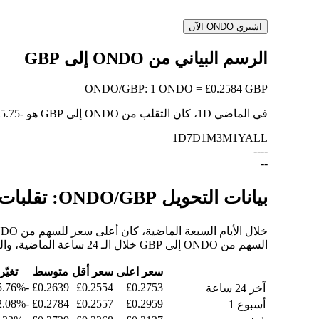
اشتري ONDO الآن
الرسم البياني من ONDO إلى GBP
ONDO
/
GBP
:
1 ONDO = £0.2584 GBP
في الماضي 1D، كان التقلب من ONDO إلى GBP هو
-5.75%
1D
7D
1M
3M
1Y
ALL
--
--
--
بيانات التحويل ONDO/GBP: تقلبات القيمة وتغييرات الأسعار من ONDO إلى GBP
السهم من ONDO إلى GBP خلال الـ 24 ساعة الماضية، والـ 30 يومًا الماضية، والـ 90 يومًا الماضية.
سعر اعلى
سعر أقل
متوسط
تغيّر
-5.76%
£0.2639
£0.2554
£0.2753
آخر 24 ساعة
-12.08%
£0.2784
£0.2557
£0.2959
أسبوع 1