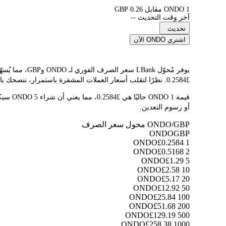
1 ONDO مقابل 0.26 GBP
آخر وقت التحديث --
تحديث
اشتري ONDO الآن
£0.2584. نظرًا لتقلب أسعار العملات المشفرة باستمرار، ننصحك بالعودة إلى هذه الصفحة قبل التداول للاطلاع على أحدث نتائج التحويل.
أو رسوم التعدين.
ONDO/GBP محول سعر الصرف
ONDO
GBP
£0.2584
1 ONDO
£0.5168
2 ONDO
£1.29
5 ONDO
£2.58
10 ONDO
£5.17
20 ONDO
£12.92
50 ONDO
£25.84
100 ONDO
£51.68
200 ONDO
£129.19
500 ONDO
£258.38
1000 ONDO