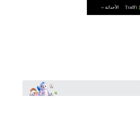
TradFi
الأحداثة