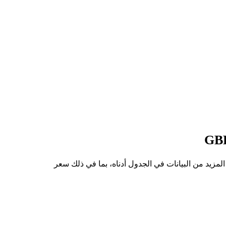
من ONDO إلى GBP هو £0.2959، وأدنى سعر هو £0.2557. يمكنك الاطلاع على المزيد من البيانات في الجدول أدناه، بما في ذلك سعر