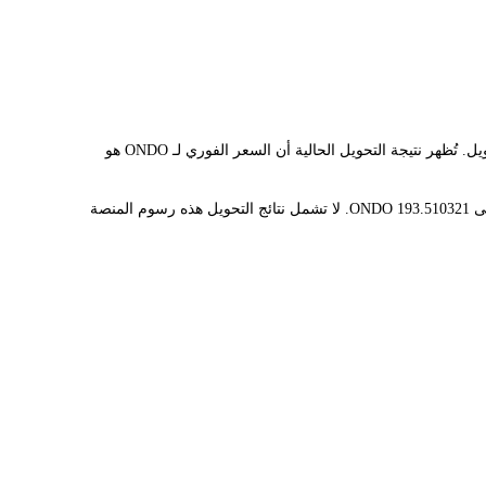
يوفر مُحوّل LBank سعر الصرف الفوري لـ ONDO وGBP، مما يُسهّل عليك تحويل ONDO(ONDO) إلى GBP. تستخدم هذه الأداة بيانات فورية للتحويل. تُظهر نتيجة التحويل الحالية أن السعر الفوري لـ ONDO هو
قيمة 1 ONDO حاليًا هي £0.2584، مما يعني أن شراء 5 ONDO سيكلفك £1.29. وبالمثل، يمكن تحويل 1 GBP إلى 3.87020642 ONDO، و50 GBP إلى 193.510321 ONDO. لا تشمل نتائج التحويل هذه رسوم المنصة