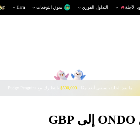
د الآجلة
التداول الفوري
سوق التوقعات
Earn
ما بعد الجليد، نمضي أبعد معًا · ‎
$500,000
بانتظارك مع Pudgy Penguins
G