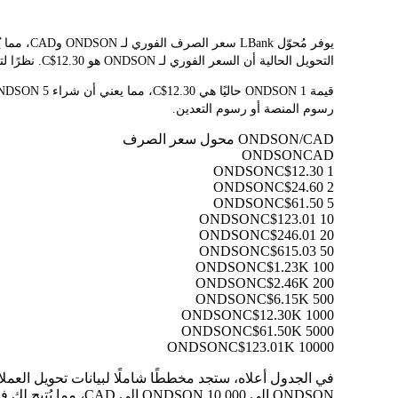
التحويل الحالية أن السعر الفوري لـ ONDSON هو C$12.30. نظرًا لتقلب أسعار العملات المشفرة باستمرار، ننصحك بالعودة إلى هذه الصفحة قبل التداول للاطلاع على أحدث نتائج التحويل.
رسوم المنصة أو رسوم التعدين.
ONDSON/CAD محول سعر الصرف
ONDSON
CAD
C$12.30
1 ONDSON
C$24.60
2 ONDSON
C$61.50
5 ONDSON
C$123.01
10 ONDSON
C$246.01
20 ONDSON
C$615.03
50 ONDSON
C$1.23K
100 ONDSON
C$2.46K
200 ONDSON
C$6.15K
500 ONDSON
C$12.30K
1000 ONDSON
C$61.50K
5000 ONDSON
C$123.01K
10000 ONDSON
ONDSON إلى 10,000 ONDSON إلى CAD، مما يُتيح لك فهم قيمة كل تحويل بوضوح.