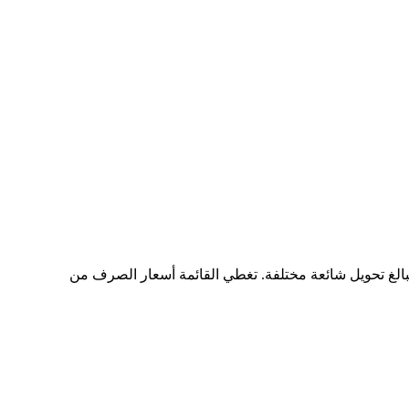
ستجد مخططًا شاملًا لبيانات التحويل من CAD إلى ONDSON، يُظهر علاقة القيمة بين CAD وONDSON عند مبالغ تحويل شائعة مختلفة. تغطي القائمة أسعار الصرف من