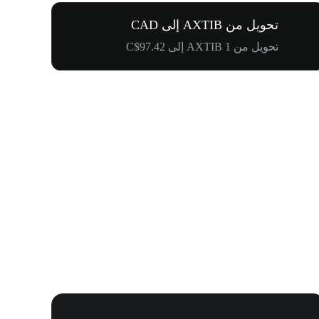
تحويل من AXTIB إلى CAD
تحويل من 1 AXTIB إلى C$97.42
كرنفال إدراج WOOF و1