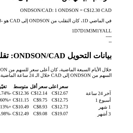
ONDSON
/
CAD
:
1 ONDSON = C$12.30 CAD
في الماضي 1D، كان التقلب من ONDSON إلى CAD هو
-2.73%
1D
7D
1M
3M
1Y
ALL
--
--
--
بيانات التحويل ONDSON/CAD: تقلبات القيمة وتغييرات الأسعار من ONDSON إلى CAD
السهم من ONDSON إلى CAD خلال الـ 24 ساعة الماضية، والـ 30 يومًا الماضية، والـ 90 يومًا الماضية.
سعر اعلى
سعر أقل
متوسط
تغيّر
-2.74%
C$12.36
C$12.14
C$12.67
آخر 24 ساعة
+23.60%
C$11.15
C$9.75
C$12.75
أسبوع 1
+18.13%
C$10.49
C$8.93
C$12.73
1 شهر
-2.98%
C$12.49
C$9.08
C$19.07
3 أشهر