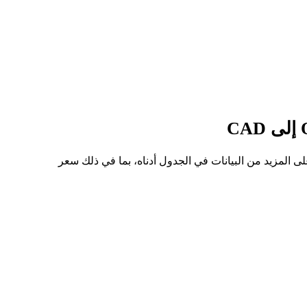
ر للسهم من ONDSON إلى CAD هو C$12.75، وأدنى سعر هو C$9.75. يمكنك الاطلاع على المزيد من البيانات في الجدول أدناه، بما في ذلك سعر