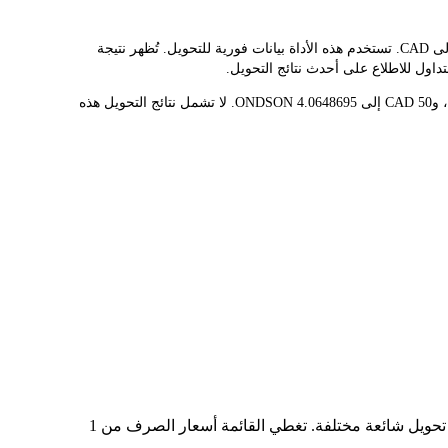
يوفر مُحوّل LBank سعر الصرف الفوري لـ ONDSON وCAD، مما يُسهّل عليك تحويل ONDAS HOLDINGS (ONDO TOKENIZED)(ONDSON) إلى CAD. تستخدم هذه الأداة بيانات فورية للتحويل. تُظهر نتيجة
قيمة 1 ONDSON حاليًا هي C$12.30، مما يعني أن شراء 5 ONDSON سيكلفك C$61.50. وبالمثل، يمكن تحويل 1 CAD إلى 0.08129739 ONDSON، و50 CAD إلى 4.0648695 ONDSON. لا تشمل نتائج التحويل هذه
في الجدول أعلاه، ستجد مخططًا شاملًا لبيانات تحويل العملات من ONDSON إلى CAD، يُظهر علاقة قيمة الدولار الأمريكي بمبالغ تحويل شائعة مختلفة. تغطي القائمة أسعار الصرف من 1