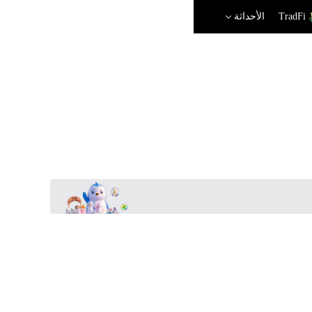
TradFi
الأحداثة