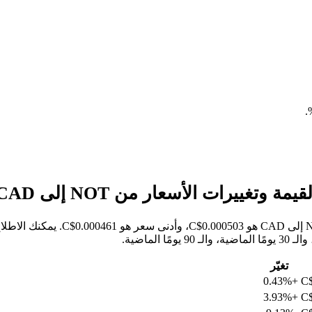
.
خلال الأيام السبعة الماضية، كان أع
تغيّر
+0.43%
C$
+3.93%
C$