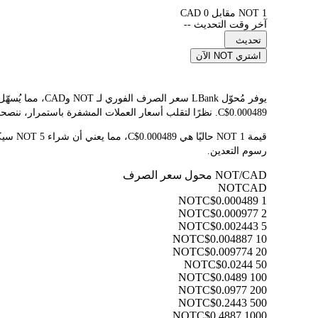
1 NOT مقابل 0 CAD
آخر وقت التحديث --
تحديث
اشتري NOT الآن
C$0.000489. نظرًا لتقلب أسعار العملات المشفرة باستمرار، ننصحك بالعودة إلى هذه الصفحة قبل التداول للاطلاع على أحدث نتائج التحويل.
رسوم التعدين.
NOT/CAD محول سعر الصرف
NOT
CAD
C$0.000489
1 NOT
C$0.000977
2 NOT
C$0.002443
5 NOT
C$0.004887
10 NOT
C$0.009774
20 NOT
C$0.0244
50 NOT
C$0.0489
100 NOT
C$0.0977
200 NOT
C$0.2443
500 NOT
C$0.4887
1000 NOT