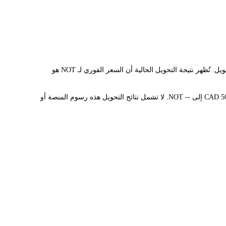
يوفر مُحوّل LBank سعر الصرف الفوري لـ NOT وCAD، مما يُسهّل عليك تحويل NOTCOIN(NOT) إلى CAD. تستخدم هذه الأداة بيانات فورية للتحويل. تُظهر نتيجة التحويل الحالية أن السعر الفوري لـ NOT هو
قيمة 1 NOT حاليًا هي C$0.000489، مما يعني أن شراء 5 NOT سيكلفك C$0.002443. وبالمثل، يمكن تحويل 1 CAD إلى 2,046.30316871 NOT، و50 CAD إلى -- NOT. لا تشمل نتائج التحويل هذه رسوم المنصة أو