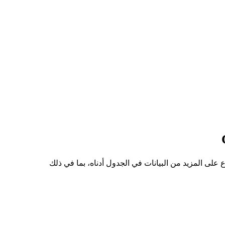
لى سعر للسهم من NOT إلى CAD هو C$0.000503، وأدنى سعر هو C$0.000461. يمكنك الاطلاع على المزيد من البيانات في الجدول أدناه، بما في ذلك