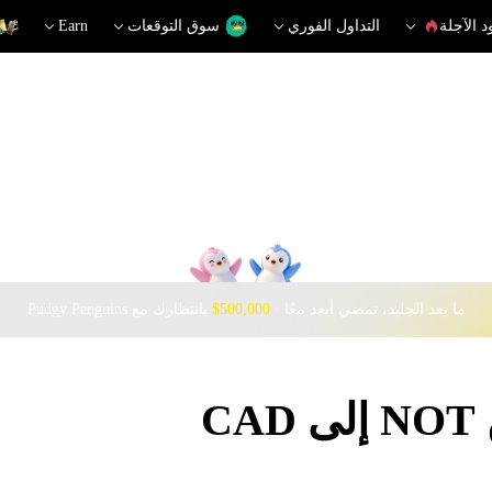
د الآجلة
التداول الفوري
سوق التوقعات
Earn
ما بعد الجليد، نمضي أبعد معًا · ‎
$500,000
بانتظارك مع Pudgy Penguins
C