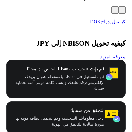
كرنفال إدراج DOS
مهرجا
كيفية تحويل NBISON إلى JPY
معرفة المزيد
قم بإنشاء حساب LBank الخاص بك مجانًا
قم بالتسجيل في LBank باستخدام عنوان بريدك
الإلكتروني/رقم هاتفك،وإنشاء كلمة مرور آمنة لحماية
حسابك
التحقق من حسابك
أدخل معلوماتك الشخصية وقم بتحميل بطاقة هوية بها
صورة صالحة للتحقق من الهوية