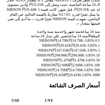
تذبذب سعر صرف 1 NBISON مقابل JPY بمقدار
-3.85%
خلال
الـ 24 ساعة الماضية، حيث وصل إلى 円31.01K وأدنى مستوى
له عند 円29.31K. قبل شهر، كانت قيمة 1 NBISON 円35.44K،
ما يمثل تغيرًا قدره
-17.01%
مقارنةً بالقيمة الحالية. في العام
الماضي، شهدت قيمة NBISON تغيرًا قدره
--
، ما أدى إلى تغير
قيمتها بمقدار
--
.
منذ 24 ساعة
منذ شهر واحد
منذ سنة واحدة
المبلغ
الآن
منذ 24 ساعة
تغيير على مدار 24 ساعة
円14.70K
円14.70K
-3.85%
0.5 NBISON
円29.41K
円29.41K
-3.85%
1 NBISON
円147.03K
円147.03K
-3.85%
5 NBISON
円294.06K
円294.06K
-3.85%
10 NBISON
円1.47M
円1.47M
-3.85%
50 NBISON
円2.94M
円2.94M
-3.85%
100 NBISON
円14.70M
円14.70M
-3.85%
500 NBISON
円29.41M
円29.41M
-3.85%
1000 NBISON
أسعار الصرف الشائعة
USD
CNY