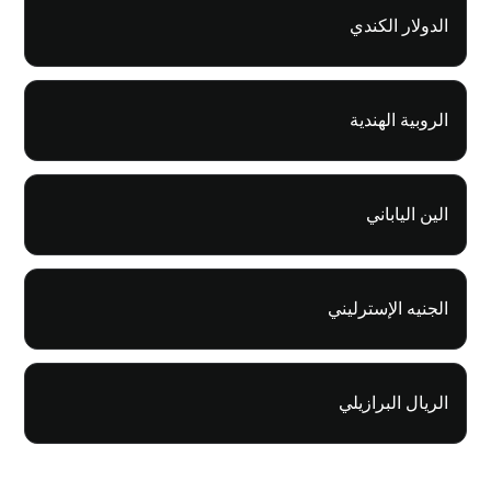
الدولار الكندي
الروبية الهندية
الين الياباني
الجنيه الإسترليني
الريال البرازيلي