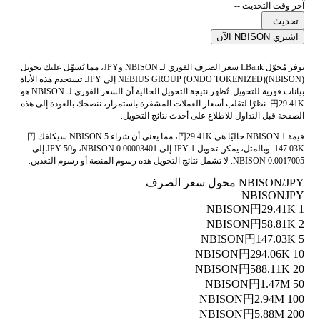
آخر وقت التحديث --
تحديث
اشتري NBISON الآن
يوفر مُحوّل LBank سعر الصرف الفوري لـ NBISON وJPY، مما يُسهّل عليك تحويل
NEBIUS GROUP (ONDO TOKENIZED)(NBISON) إلى JPY. تستخدم هذه الأداة
بيانات فورية للتحويل. تُظهر نتيجة التحويل الحالية أن السعر الفوري لـ NBISON هو
円29.41K. نظرًا لتقلب أسعار العملات المشفرة باستمرار، ننصحك بالعودة إلى هذه
الصفحة قبل التداول للاطلاع على أحدث نتائج التحويل.
قيمة 1 NBISON حاليًا هي 円29.41K، مما يعني أن شراء 5 NBISON سيكلفك 円
147.03K. وبالمثل، يمكن تحويل 1 JPY إلى 0.00003401 NBISON، و50 JPY إلى
0.0017005 NBISON. لا تشمل نتائج التحويل هذه رسوم المنصة أو رسوم التعدين.
NBISON/JPY محول سعر الصرف
NBISON
JPY
円29.41K
1 NBISON
円58.81K
2 NBISON
円147.03K
5 NBISON
円294.06K
10 NBISON
円588.11K
20 NBISON
円1.47M
50 NBISON
円2.94M
100 NBISON
円5.88M
200 NBISON