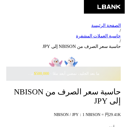
الصفحة الرئيسة
/
حاسبة العملات المشفرة
/
حاسبة سعر الصرف من NBISON إلى JPY
ما بعد الجليد، نمضي أبعد معًا · ‎
$500,000
بانتظارك مع Pudgy Penguins
حاسبة سعر الصرف من NBISON
إلى JPY
NBISON / JPY：1 NBISON = 円29.41K