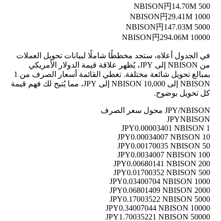
円14.70M
500 NBISON
円29.41M
1000 NBISON
円147.03M
5000 NBISON
円294.06M
10000 NBISON
في الجدول أعلاه، ستجد مخططًا شاملًا لبيانات تحويل العملات
من NBISON إلى JPY، يُظهر علاقة قيمة الدولار الأمريكي
بمبالغ تحويل شائعة مختلفة. تغطي القائمة أسعار الصرف من 1
NBISON إلى 10,000 NBISON إلى JPY، مما يُتيح لك فهم قيمة
كل تحويل بوضوح.
JPY/NBISON محول سعر الصرف
JPY
NBISON
0.00003401 NBISON
1 JPY
0.00034007 NBISON
10 JPY
0.00170035 NBISON
50 JPY
0.0034007 NBISON
100 JPY
0.00680141 NBISON
200 JPY
0.01700352 NBISON
500 JPY
0.03400704 NBISON
1000 JPY
0.06801409 NBISON
2000 JPY
0.17003522 NBISON
5000 JPY
0.34007044 NBISON
10000 JPY
1.70035221 NBISON
50000 JPY