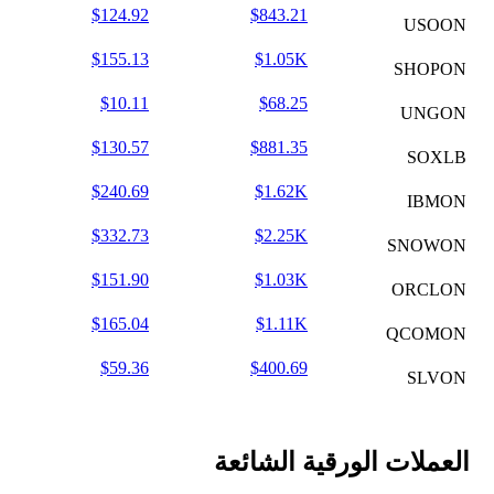
$124.92
$843.21
USOON
$155.13
$1.05K
SHOPON
$10.11
$68.25
UNGON
$130.57
$881.35
SOXLB
$240.69
$1.62K
IBMON
$332.73
$2.25K
SNOWON
$151.90
$1.03K
ORCLON
$165.04
$1.11K
QCOMON
$59.36
$400.69
SLVON
العملات الورقية الشائعة