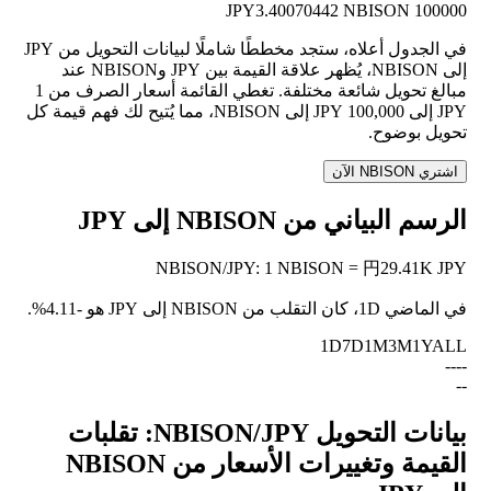
3.40070442 NBISON
100000 JPY
في الجدول أعلاه، ستجد مخططًا شاملًا لبيانات التحويل من JPY
إلى NBISON، يُظهر علاقة القيمة بين JPY وNBISON عند
مبالغ تحويل شائعة مختلفة. تغطي القائمة أسعار الصرف من 1
JPY إلى 100,000 JPY إلى NBISON، مما يُتيح لك فهم قيمة كل
تحويل بوضوح.
اشتري NBISON الآن
الرسم البياني من NBISON إلى JPY
NBISON
/
JPY
:
1 NBISON = 円29.41K JPY
في الماضي 1D، كان التقلب من NBISON إلى JPY هو
-4.11%
.
1D
7D
1M
3M
1Y
ALL
--
--
--
بيانات التحويل NBISON/JPY: تقلبات
القيمة وتغييرات الأسعار من NBISON