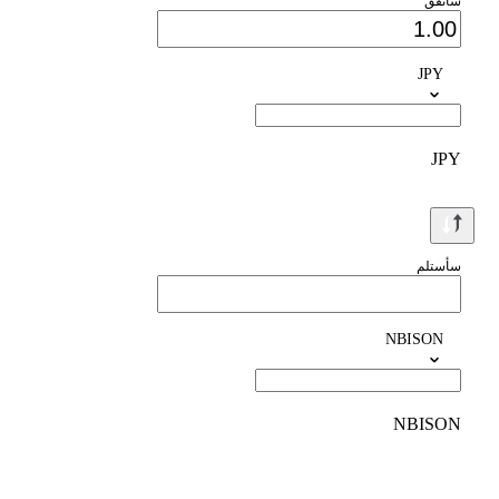
سأنفق
JPY
JPY
سأستلم
NBISON
NBISON