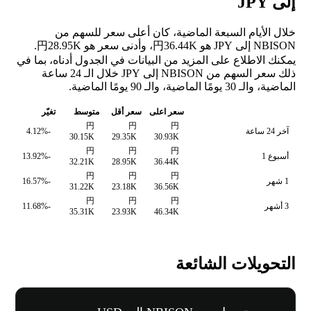
إلى JPY
خلال الأيام السبعة الماضية، كان أعلى سعر للسهم من
NBISON إلى JPY هو 円36.44K، وأدنى سعر هو 円28.95K.
يمكنك الاطلاع على المزيد من البيانات في الجدول أدناه، بما في
ذلك سعر السهم من NBISON إلى JPY خلال الـ 24 ساعة
الماضية، والـ 30 يومًا الماضية، والـ 90 يومًا الماضية.
سعر اعلى
سعر أقل
متوسط
تغيّر
円
円
円
آخر 24 ساعة
-4.12%
30.15K
29.35K
30.93K
円
円
円
أسبوع 1
-13.92%
32.21K
28.95K
36.44K
円
円
円
1 شهر
-16.57%
31.22K
23.18K
36.56K
円
円
円
3 أشهر
-11.68%
35.31K
23.93K
46.34K
التحويلات الشائعة