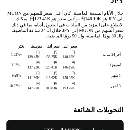
JPY
خلال الأيام السبعة الماضية، كان أعلى سعر للسهم من MUON
إلى JPY هو 円146.19K، وأدنى سعر هو 円123.41K. يمكنك
الاطلاع على المزيد من البيانات في الجدول أدناه، بما في ذلك
سعر السهم من MUON إلى JPY خلال الـ 24 ساعة الماضية،
والـ 30 يومًا الماضية، والـ 90 يومًا الماضية.
سعر اعلى
سعر أقل
متوسط
تغيّر
円
円
円
آخر 24 ساعة
+1.02%
139.45K
138.25K
140.18K
円
円
円
أسبوع 1
+3.97%
137.23K
123.41K
146.19K
円
円
円
1 شهر
-9.28%
141.30K
113.62K
158.23K
円
円
円
3 أشهر
+10.22%
147.97K
108.83K
193.97K
التحويلات الشائعة