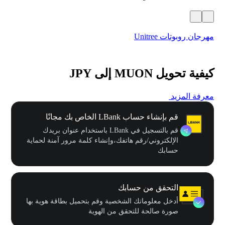
مهرجان روبوتات Unitree
$500,000 في
كيفية تحويل MUON إلى JPY
معرفة المزيد
قم بإنشاء حساب LBank الخاص بك مجانًا
قم بالتسجيل في LBank باستخدام عنوان بريدك
الإلكتروني/رقم هاتفك،وإنشاء كلمة مرور آمنة لحماية
حسابك
التحقق من حسابك
أدخل معلوماتك الشخصية وقم بتحميل بطاقة هوية بها
صورة صالحة للتحقق من الهوية