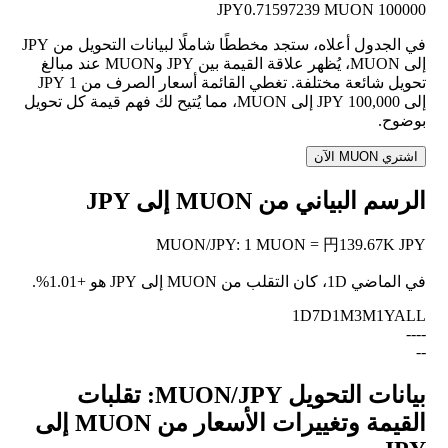
0.71597239 MUON
100000 JPY
في الجدول أعلاه، ستجد مخططًا شاملًا لبيانات التحويل من JPY
إلى MUON، يُظهر علاقة القيمة بين JPY وMUON عند مبالغ
تحويل شائعة مختلفة. تغطي القائمة أسعار الصرف من 1 JPY
إلى 100,000 JPY إلى MUON، مما يُتيح لك فهم قيمة كل تحويل
بوضوح.
اشتري MUON الآن
الرسم البياني من MUON إلى JPY
MUON
/
JPY
:
1 MUON = 円139.67K JPY
في الماضي 1D، كان التقلب من MUON إلى JPY هو
+1.01%
.
1D
7D
1M
3M
1Y
ALL
--
--
--
بيانات التحويل MUON/JPY: تقلبات
القيمة وتغييرات الأسعار من MUON إلى