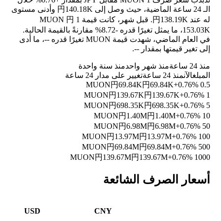
الـ 24 ساعة الماضية، حيث وصل إلى 円140.18K وأدنى مستوى
له عند 円138.19K. قبل شهر، كانت قيمة 1 MUON 円
153.03K، ما يمثل تغيرًا قدره
-8.72%
مقارنةً بالقيمة الحالية.
في العام الماضي، شهدت قيمة MUON تغيرًا قدره
--
، ما أدى
إلى تغير قيمتها بمقدار
--
.
منذ 24 ساعة
منذ شهر واحد
منذ سنة واحدة
المبلغ
الآن
منذ 24 ساعة
تغيير على مدار 24 ساعة
円69.84K
円69.84K
+0.76%
0.5 MUON
円139.67K
円139.67K
+0.76%
1 MUON
円698.35K
円698.35K
+0.76%
5 MUON
円1.40M
円1.40M
+0.76%
10 MUON
円6.98M
円6.98M
+0.76%
50 MUON
円13.97M
円13.97M
+0.76%
100 MUON
円69.84M
円69.84M
+0.76%
500 MUON
円139.67M
円139.67M
+0.76%
1000 MUON
أسعار الصرف الشائعة
USD
CNY