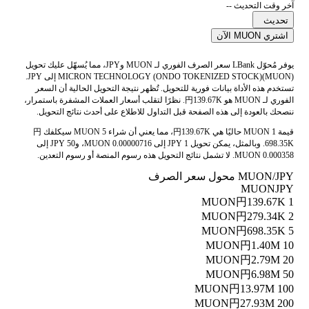
آخر وقت التحديث --
تحديث
اشتري MUON الآن
يوفر مُحوّل LBank سعر الصرف الفوري لـ MUON وJPY، مما يُسهّل عليك تحويل
MICRON TECHNOLOGY (ONDO TOKENIZED STOCK)(MUON) إلى JPY.
تستخدم هذه الأداة بيانات فورية للتحويل. تُظهر نتيجة التحويل الحالية أن السعر
الفوري لـ MUON هو 円139.67K. نظرًا لتقلب أسعار العملات المشفرة باستمرار،
ننصحك بالعودة إلى هذه الصفحة قبل التداول للاطلاع على أحدث نتائج التحويل.
قيمة 1 MUON حاليًا هي 円139.67K، مما يعني أن شراء 5 MUON سيكلفك 円
698.35K. وبالمثل، يمكن تحويل 1 JPY إلى 0.00000716 MUON، و50 JPY إلى
0.000358 MUON. لا تشمل نتائج التحويل هذه رسوم المنصة أو رسوم التعدين.
MUON/JPY محول سعر الصرف
MUON
JPY
円139.67K
1 MUON
円279.34K
2 MUON
円698.35K
5 MUON
円1.40M
10 MUON
円2.79M
20 MUON
円6.98M
50 MUON
円13.97M
100 MUON
円27.93M
200 MUON