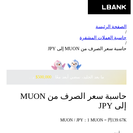
الصفحة الرئيسة
/
حاسبة العملات المشفرة
/
حاسبة سعر الصرف من MUON إلى JPY
ما بعد الجليد، نمضي أبعد معًا · ‎
$500,000
بانتظارك مع Pudgy Penguins
حاسبة سعر الصرف من MUON
إلى JPY
MUON / JPY：1 MUON = 円139.67K