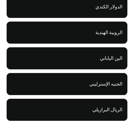
الدولار الكندي
الروبية الهندية
الين الياباني
الجنيه الإسترليني
الريال البرازيلي