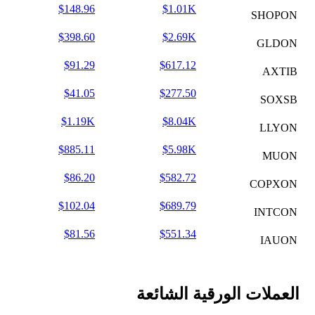
$148.96
$1.01K
SHOPON
$398.60
$2.69K
GLDON
$91.29
$617.12
AXTIB
$41.05
$277.50
SOXSB
$1.19K
$8.04K
LLYON
$885.11
$5.98K
MUON
$86.20
$582.72
COPXON
$102.04
$689.79
INTCON
$81.56
$551.34
IAUON
العملات الورقية الشائعة