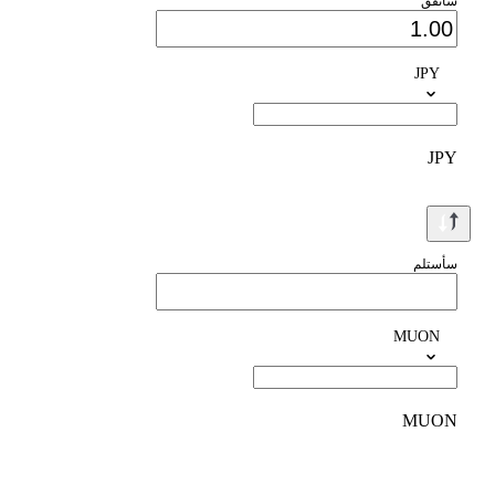
سأنفق
JPY
JPY
سأستلم
MUON
MUON