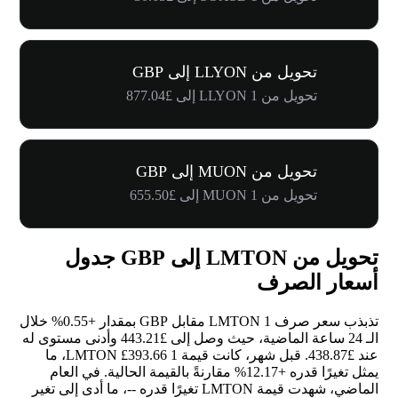
تحويل من LLYON إلى GBP
تحويل من 1 LLYON إلى £877.04
تحويل من MUON إلى GBP
تحويل من 1 MUON إلى £655.50
تحويل من LMTON إلى GBP جدول
أسعار الصرف
تذبذب سعر صرف 1 LMTON مقابل GBP بمقدار
+0.55%
خلال
الـ 24 ساعة الماضية، حيث وصل إلى £443.21 وأدنى مستوى له
عند £438.87. قبل شهر، كانت قيمة 1 LMTON £393.66، ما
يمثل تغيرًا قدره
+12.17%
مقارنةً بالقيمة الحالية. في العام
الماضي، شهدت قيمة LMTON تغيرًا قدره
--
، ما أدى إلى تغير