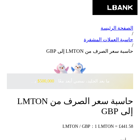
الصفحة الرئيسة
/
حاسبة العملات المشفرة
/
حاسبة سعر الصرف من LMTON إلى GBP
ما بعد الجليد، نمضي أبعد معًا · ‎
$500,000
بانتظارك مع Pudgy Penguins
حاسبة سعر الصرف من LMTON
إلى GBP
LMTON / GBP：1 LMTON = £441.58