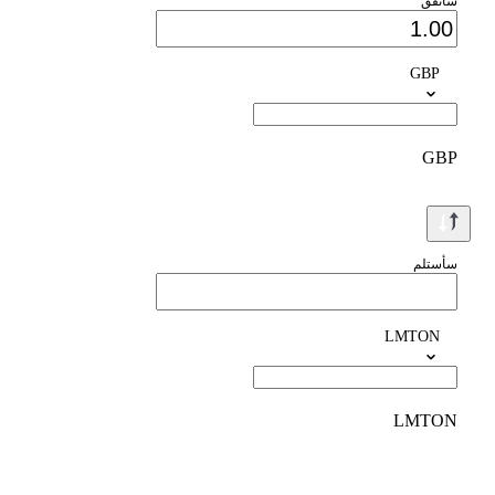
سأنفق
GBP
GBP
سأستلم
LMTON
LMTON