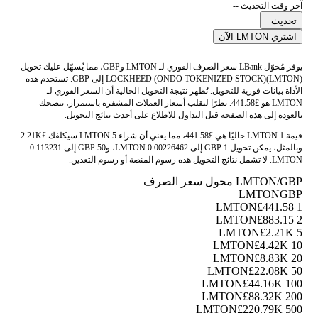
آخر وقت التحديث --
تحديث
اشتري LMTON الآن
يوفر مُحوّل LBank سعر الصرف الفوري لـ LMTON وGBP، مما يُسهّل عليك تحويل
LOCKHEED (ONDO TOKENIZED STOCK)(LMTON) إلى GBP. تستخدم هذه
الأداة بيانات فورية للتحويل. تُظهر نتيجة التحويل الحالية أن السعر الفوري لـ
LMTON هو £441.58. نظرًا لتقلب أسعار العملات المشفرة باستمرار، ننصحك
بالعودة إلى هذه الصفحة قبل التداول للاطلاع على أحدث نتائج التحويل.
قيمة 1 LMTON حاليًا هي £441.58، مما يعني أن شراء 5 LMTON سيكلفك £2.21K.
وبالمثل، يمكن تحويل 1 GBP إلى 0.00226462 LMTON، و50 GBP إلى 0.113231
LMTON. لا تشمل نتائج التحويل هذه رسوم المنصة أو رسوم التعدين.
LMTON/GBP محول سعر الصرف
LMTON
GBP
£441.58
1 LMTON
£883.15
2 LMTON
£2.21K
5 LMTON
£4.42K
10 LMTON
£8.83K
20 LMTON
£22.08K
50 LMTON
£44.16K
100 LMTON
£88.32K
200 LMTON
£220.79K
500 LMTON