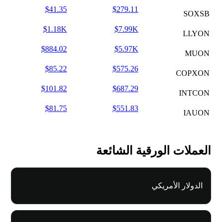
$41.35
$279.11
SOXSB
$1.18K
$7.99K
LLYON
$884.02
$5.97K
MUON
$85.22
$575.26
COPXON
$101.82
$687.29
INTCON
$81.75
$551.83
IAUON
العملات الورقية الشائعة
الدولار الأمريكي