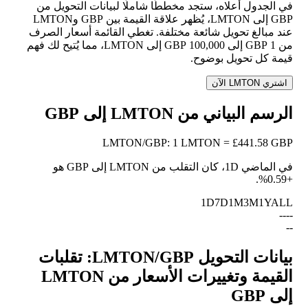
في الجدول أعلاه، ستجد مخططًا شاملًا لبيانات التحويل من
GBP إلى LMTON، يُظهر علاقة القيمة بين GBP وLMTON
عند مبالغ تحويل شائعة مختلفة. تغطي القائمة أسعار الصرف
من 1 GBP إلى 100,000 GBP إلى LMTON، مما يُتيح لك فهم
قيمة كل تحويل بوضوح.
اشتري LMTON الآن
الرسم البياني من LMTON إلى GBP
LMTON
/
GBP
:
1 LMTON = £441.58 GBP
في الماضي 1D، كان التقلب من LMTON إلى GBP هو
.
+0.59%
1D
7D
1M
3M
1Y
ALL
--
--
--
بيانات التحويل LMTON/GBP: تقلبات
القيمة وتغييرات الأسعار من LMTON
إلى GBP