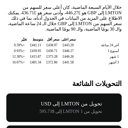
خلال الأيام السبعة الماضية، كان أعلى سعر للسهم من
LMTON إلى GBP هو £446.27، وأدنى سعر هو £436.71. يمكنك
الاطلاع على المزيد من البيانات في الجدول أدناه، بما في ذلك
سعر السهم من LMTON إلى GBP خلال الـ 24 ساعة الماضية،
والـ 30 يومًا الماضية، والـ 90 يومًا الماضية.
سعر اعلى
سعر أقل
متوسط
تغيّر
آخر 24 ساعة
£443.20
£438.97
£441.11
+0.59%
أسبوع 1
£446.27
£436.71
£439.95
+0.93%
1 شهر
£446.26
£375.28
£415.87
+12.30%
3 أشهر
£441.58
£372.86
£401.34
+16.07%
التحويلات الشائعة
تحويل من LMTON إلى USD
تحويل من 1 LMTON إلى $595.73