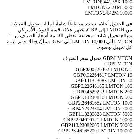
£441.58K
1000 LMTON
£2.21M
5000 LMTON
£4.42M
10000 LMTON
في الجدول أعلاه، ستجد مخططًا شاملًا لبيانات تحويل العملات
من LMTON إلى GBP، يُظهر علاقة قيمة الدولار الأمريكي
بمبالغ تحويل شائعة مختلفة. تغطي القائمة أسعار الصرف من 1
LMTON إلى 10,000 LMTON إلى GBP، مما يُتيح لك فهم قيمة
كل تحويل بوضوح.
GBP/LMTON محول سعر الصرف
GBP
LMTON
0.00226462 LMTON
1 GBP
0.02264617 LMTON
10 GBP
0.11323083 LMTON
50 GBP
0.22646165 LMTON
100 GBP
0.4529233 LMTON
200 GBP
1.13230826 LMTON
500 GBP
2.26461652 LMTON
1000 GBP
4.52923304 LMTON
2000 GBP
11.3230826 LMTON
5000 GBP
22.64616521 LMTON
10000 GBP
113.23082605 LMTON
50000 GBP
226.46165209 LMTON
100000 GBP