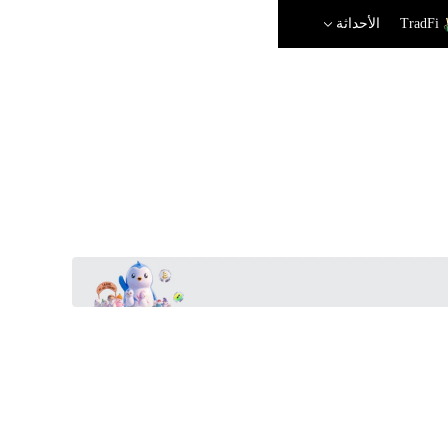
TradFi
الأحداثة