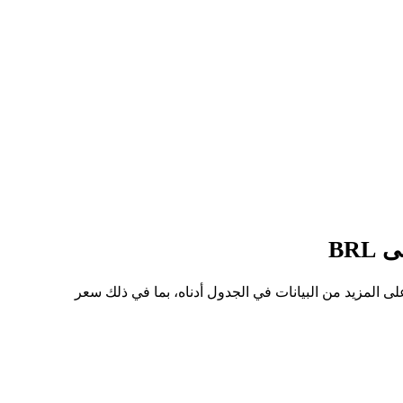
عر للسهم من LMTON إلى BRL هو R$3.07K، وأدنى سعر هو R$3.00K. يمكنك الاطلاع على المزيد من البيانات في الجدول أدناه، بما في ذلك سعر