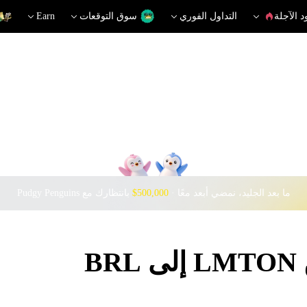
د الآجلة
التداول الفوري
سوق التوقعات
Earn
ما بعد الجليد، نمضي أبعد معًا · ‎
$500,000
بانتظارك مع Pudgy Penguins
B