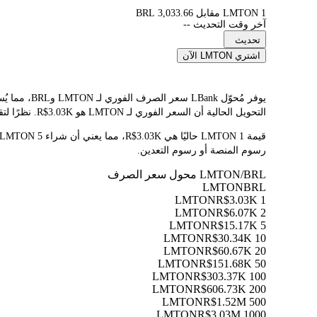
1 LMTON مقابل 3,033.66 BRL
آخر وقت التحديث --
تحديث
اشتري LMTON الآن
التحويل الحالية أن السعر الفوري لـ LMTON هو R$3.03K. نظرًا لتقلب أسعار العملات المشفرة باستمرار، ننصحك بالعودة إلى هذه الصفحة قبل التداول للاطلاع على أحدث نتائج التحويل.
رسوم المنصة أو رسوم التعدين.
LMTON/BRL محول سعر الصرف
LMTON
BRL
R$3.03K
1 LMTON
R$6.07K
2 LMTON
R$15.17K
5 LMTON
R$30.34K
10 LMTON
R$60.67K
20 LMTON
R$151.68K
50 LMTON
R$303.37K
100 LMTON
R$606.73K
200 LMTON
R$1.52M
500 LMTON
R$3.03M
1000 LMTON