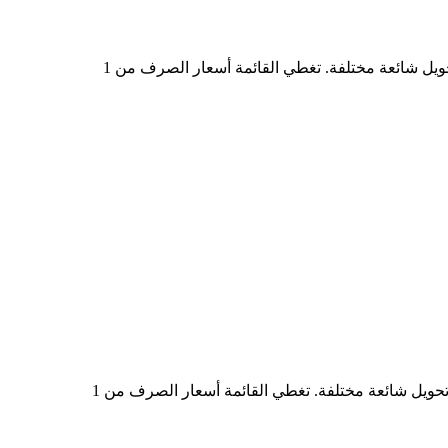
في الجدول أعلاه، ستجد مخططًا شاملًا لبيانات تحويل العملات من LMTON إلى BRL، يُظهر علاقة قيمة الدولار الأمريكي بمبالغ تحويل شائعة مختلفة. تغطي القائمة أسعار الصرف من 1
في الجدول أعلاه، ستجد مخططًا شاملًا لبيانات التحويل من BRL إلى LMTON، يُظهر علاقة القيمة بين BRL وLMTON عند مبالغ تحويل شائعة مختلفة. تغطي القائمة أسعار الصرف من 1