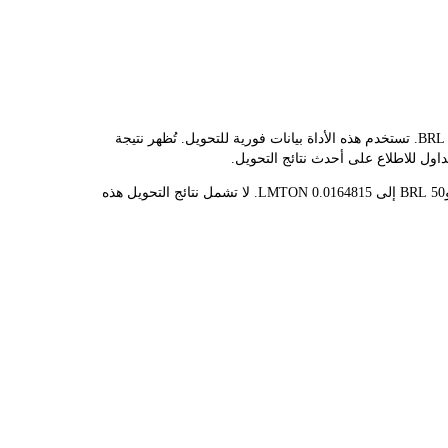
يوفر مُحوّل LBank سعر الصرف الفوري لـ LMTON وBRL، مما يُسهّل عليك تحويل LOCKHEED (ONDO TOKENIZED STOCK)(LMTON) إلى BRL. تستخدم هذه الأداة بيانات فورية للتحويل. تُظهر نتيجة
قيمة 1 LMTON حاليًا هي R$3.03K، مما يعني أن شراء 5 LMTON سيكلفك R$15.17K. وبالمثل، يمكن تحويل 1 BRL إلى 0.00032963 LMTON، و50 BRL إلى 0.0164815 LMTON. لا تشمل نتائج التحويل هذه